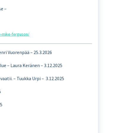
se –
se-mike-ferguson/
Henri Vuorenpää – 25.3.2026
ue – Laura Keränen – 3.12.2025
vaatii. – Tuukka Urpi – 3.12.2025
5
25