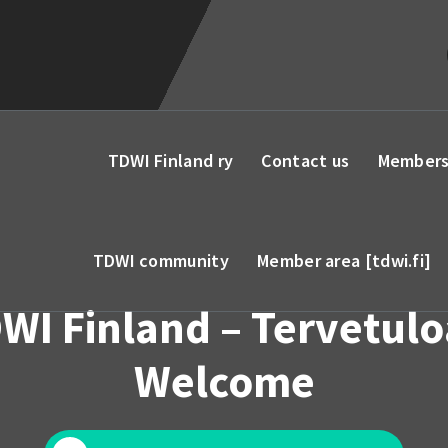
TDWI Finland ry
Contact us
Members
TDWI community
Member area [tdwi.fi]
WI Finland – Tervetulo
Welcome