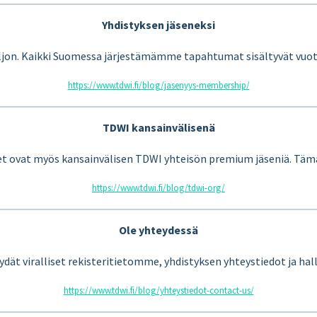
Yhdistyksen jäseneksi
ljon. Kaikki Suomessa järjestämämme tapahtumat sisältyvät vuotu
https://www.tdwi.fi/blog/jasenyys-membership/
TDWI kansainvälisenä
 ovat myös kansainvälisen TDWI yhteisön premium jäseniä. Tämä t
https://www.tdwi.fi/blog/tdwi-org/
Ole yhteydessä
ät viralliset rekisteritietomme, yhdistyksen yhteystiedot ja hal
https://www.tdwi.fi/blog/yhteystiedot-contact-us/