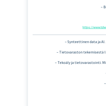
– B
https://www.tdwi
– Synteettinen data ja AI.
– Tietovaraston tekemisestä l
– Tekoäly ja tietovarastointi. M
–