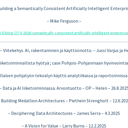
uilding a Semantically Consistent Artificially Intelligent Enterpri
– Mike Ferguson –
.fi/blog/27-5-2026-semantically-consistent-artificially-intelligent-enterpri
 – Viitekehys. AI, rakentaminen ja käyttöönotto. – Jussi Varjus ja 
iiketoiminnallista hyötyä ; case Pohjois-Pohjanmaan hyvinvointial
illaisen pohjatyön tekoälyn käyttö analytiikassa ja raportoinnissa 
– Data ja AI liiketoiminnassa. Arvontuotto – OP – Helen – 26.8.202
 Building Medallion Architectures – Piethein Strengholt – 12.6.20
– Deciphering Data Architectures – James Serra – 4.3.2025
– A Vision for Value – Larry Burns – 12.2.2025