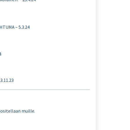
AHTUMA – 5.3.24
4
3.11.23
ositellaan muille.