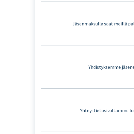
Jäsenmaksulla saat meillä pa
Yhdistyksemme jäsenet
Yhteystietosivultamme löyd