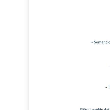
– Semantic
– 
Säästöpankin data