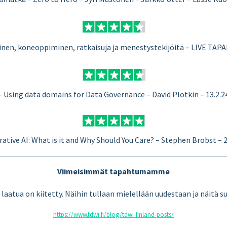
nen, koneoppiminen, ratkaisuja ja menestystekijöitä – LIVE TAP
– Using data domains for Data Governance – David Plotkin – 13.2.2
rative AI: What is it and Why Should You Care? – Stephen Brobst – 2
Viimeisimmät tapahtumamme
tua on kiitetty. Näihin tullaan mielellään uudestaan ja näitä su
https://www.tdwi.fi/blog/tdwi-finland-posts/