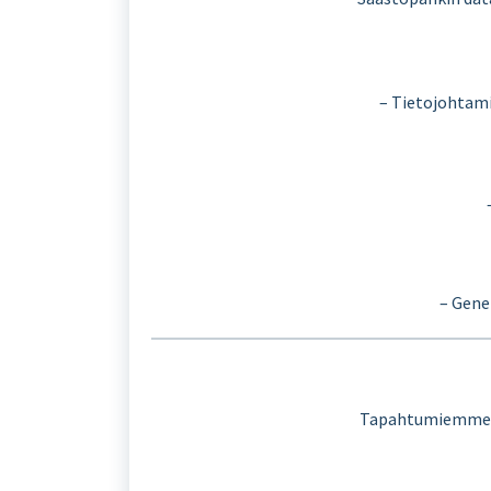
– Tietojohtami
– Gene
Tapahtumiemme laa