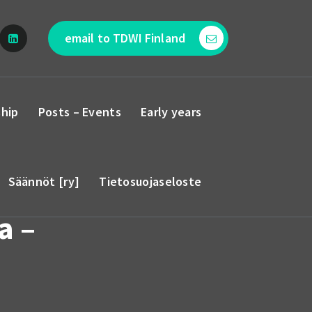
email to TDWI Finland
hip
Posts – Events
Early years
Säännöt [ry]
Tietosuojaseloste
a –