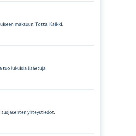
iseen maksuun. Totta. Kaikki.
uo lukuisia lisäetuja.
litusjäsenten yhteystiedot.