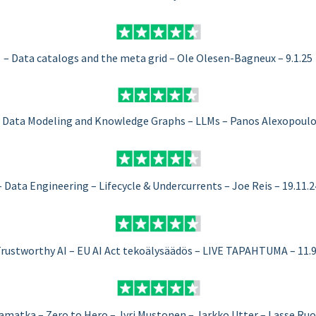
– Data catalogs and the meta grid – Ole Olesen-Bagneux – 9.1.25
 Data Modeling and Knowledge Graphs – LLMs – Panos Alexopoulos
– Data Engineering – Lifecycle & Undercurrents – Joe Reis – 19.11.2
Trustworthy AI – EU AI Act tekoälysäädös – LIVE TAPAHTUMA – 11.9
matka – Zero to Hero – Jyri Mustonen – Jarkko Utter – Lasse Ruok