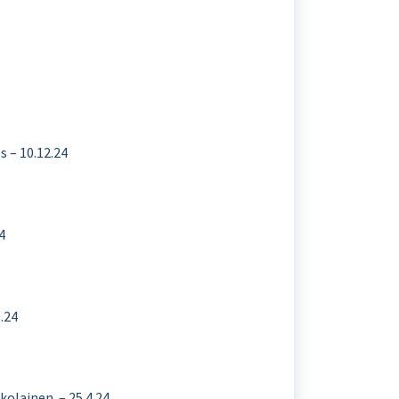
 – 10.12.24
4
.24
olainen. – 25.4.24