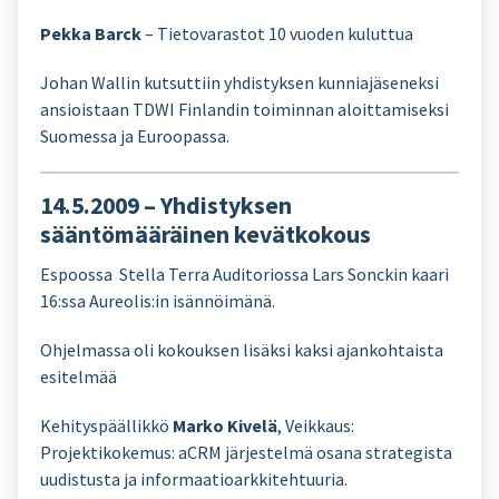
Pekka Barck
– Tietovarastot 10 vuoden kuluttua
Johan Wallin kutsuttiin yhdistyksen kunniajäseneksi
ansioistaan TDWI Finlandin toiminnan aloittamiseksi
Suomessa ja Euroopassa.
14.5.2009 – Yhdistyksen
sääntömääräinen kevätkokous
Espoossa Stella Terra Auditoriossa Lars Sonckin kaari
16:ssa Aureolis:in isännöimänä.
Ohjelmassa oli kokouksen lisäksi kaksi ajankohtaista
esitelmää
Kehityspäällikkö
Marko Kivelä
, Veikkaus:
Projektikokemus: aCRM järjestelmä osana strategista
uudistusta ja informaatioarkkitehtuuria.