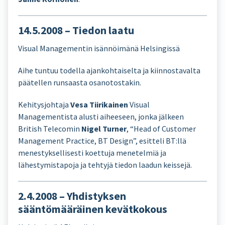
14.5.2008 – Tiedon laatu
Visual Managementin isännöimänä Helsingissä
Aihe tuntuu todella ajankohtaiselta ja kiinnostavalta
päätellen runsaasta osanotostakin.
Kehitysjohtaja
Vesa Tiirikainen
Visual
Managementista alusti aiheeseen, jonka jälkeen
British Telecomin
Nigel Turner
, “Head of Customer
Management Practice, BT Design”, esitteli BT:llä
menestyksellisesti koettuja menetelmiä ja
lähestymistapoja ja tehtyjä tiedon laadun keissejä.
2.4.2008 – Yhdistyksen
sääntömääräinen kevätkokous