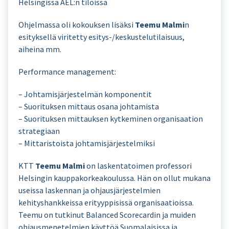
Helsingissä AEL:n tiloissa
Ohjelmassa oli kokouksen lisäksi
Teemu Malmi
n
esityksellä viritetty esitys-/keskustelutilaisuus,
aiheina mm.
Performance management:
– Johtamisjärjestelmän komponentit
– Suorituksen mittaus osana johtamista
– Suorituksen mittauksen kytkeminen organisaation
strategiaan
– Mittaristoista johtamisjärjestelmiksi
KTT
Teemu Malmi
on laskentatoimen professori
Helsingin kauppakorkeakoulussa. Hän on ollut mukana
useissa laskennan ja ohjausjärjestelmien
kehityshankkeissa erityyppisissä organisaatioissa.
Teemu on tutkinut Balanced Scorecardin ja muiden
ohjausmenetelmien käyttöä Suomalaisissa ja