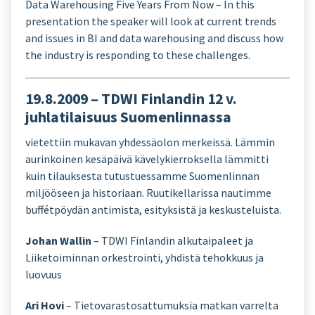
Data Warehousing Five Years From Now – In this
presentation the speaker will look at current trends
and issues in BI and data warehousing and discuss how
the industry is responding to these challenges.
19.8.2009 – TDWI Finlandin 12 v.
juhlatilaisuus Suomenlinnassa
vietettiin mukavan yhdessäolon merkeissä. Lämmin
aurinkoinen kesäpäivä kävelykierroksella lämmitti
kuin tilauksesta tutustuessamme Suomenlinnan
miljööseen ja historiaan. Ruutikellarissa nautimme
buffétpöydän antimista, esityksistä ja keskusteluista.
Johan Wallin
– TDWI Finlandin alkutaipaleet ja
Liiketoiminnan orkestrointi, yhdistä tehokkuus ja
luovuus
Ari Hovi
– Tietovarastosattumuksia matkan varrelta