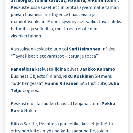
Strategia, Toimintatavat, Hallinta, Arkkitehtuuri
“.
Keskustelussa sukellettiin pintaa syvemmälle tämän
päivän business intelligence haasteisiin ja
mahdollisuuksiin. Monet kysymykset vaikuttavat aluksi
helpoilta ja selkeiltä, mutta asia ei ole niin
yksinkertainen.
Alustuksen keskusteluun toi
Sari Heimonen
Infidea,
“Täydelliset tietovarastot – tarua ja totta”.
Paneelissa
keskustelijoina olivat
Jaakko Kairamo
Business Objects Finland,
Riku Koskinen
Siemens
“SAP hengessä”,
Hannu Ritvanen
SAS Institute,
Juha
Teljo
Cognos.
Keskustelutilaisuuden haastattelijana toimi
Pekka
Barck
Nokia.
Kiitos Sarille, Pekalle ja paneelikeskustelijoille! Ja
erityinen kiitos myös paikalle saapuneille, joiden