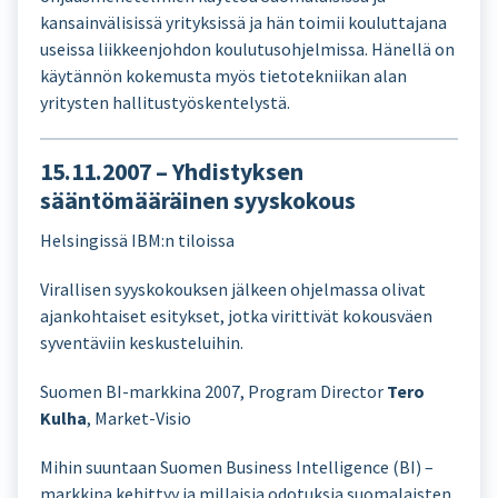
kansainvälisissä yrityksissä ja hän toimii kouluttajana
useissa liikkeenjohdon koulutusohjelmissa. Hänellä on
käytännön kokemusta myös tietotekniikan alan
yritysten hallitustyöskentelystä.
15.11.2007 – Yhdistyksen
sääntömääräinen syyskokous
Helsingissä IBM:n tiloissa
Virallisen syyskokouksen jälkeen ohjelmassa olivat
ajankohtaiset esitykset, jotka virittivät kokousväen
syventäviin keskusteluihin.
Suomen BI-markkina 2007, Program Director
Tero
Kulha
, Market-Visio
Mihin suuntaan Suomen Business Intelligence (BI) –
markkina kehittyy ja millaisia odotuksia suomalaisten