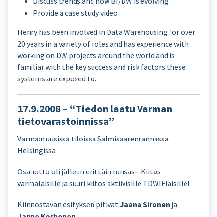
Discuss trends and how BI/DW is evolving
Provide a case study video
Henry has been involved in Data Warehousing for over
20 years in a variety of roles and has experience with
working on DW projects around the world and is
familiar with the key success and risk factors these
systems are exposed to.
17.9.2008 – “Tiedon laatu Varman
tietovarastoinnissa”
Varma:n uusissa tiloissa Salmisaarenrannassa
Helsingissä
Osanotto oli jälleen erittäin runsas—Kiitos
varmalaisille ja suuri kiitos aktiivisille TDWIFläisille!
Kiinnostavan esityksen pitivät
Jaana Sironen
ja
Janne Korhonen
.