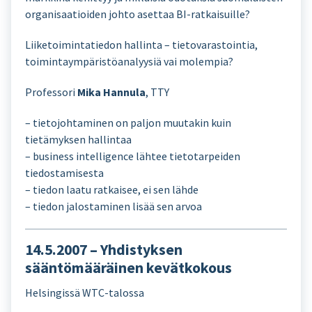
organisaatioiden johto asettaa BI-ratkaisuille?
Liiketoimintatiedon hallinta – tietovarastointia,
toimintaympäristöanalyysiä vai molempia?
Professori
Mika Hannula
, TTY
– tietojohtaminen on paljon muutakin kuin
tietämyksen hallintaa
– business intelligence lähtee tietotarpeiden
tiedostamisesta
– tiedon laatu ratkaisee, ei sen lähde
– tiedon jalostaminen lisää sen arvoa
14.5.2007 – Yhdistyksen
sääntömääräinen kevätkokous
Helsingissä WTC-talossa