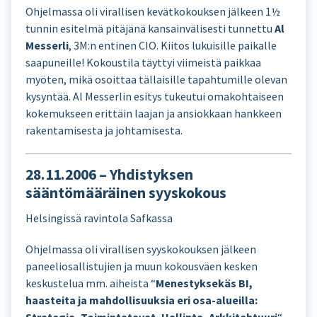
Ohjelmassa oli virallisen kevätkokouksen jälkeen 1½
tunnin esitelmä pitäjänä kansainvälisesti tunnettu
Al
Messerli
, 3M:n entinen CIO. Kiitos lukuisille paikalle
saapuneille! Kokoustila täyttyi viimeistä paikkaa
myöten, mikä osoittaa tällaisille tapahtumille olevan
kysyntää. Al Messerlin esitys tukeutui omakohtaiseen
kokemukseen erittäin laajan ja ansiokkaan hankkeen
rakentamisesta ja johtamisesta.
28.11.2006 – Yhdistyksen
sääntömääräinen syyskokous
Helsingissä ravintola Safkassa
Ohjelmassa oli virallisen syyskokouksen jälkeen
paneeliosallistujien ja muun kokousväen kesken
keskustelua mm. aiheista “
Menestyksekäs BI,
haasteita ja mahdollisuuksia eri osa-alueilla: