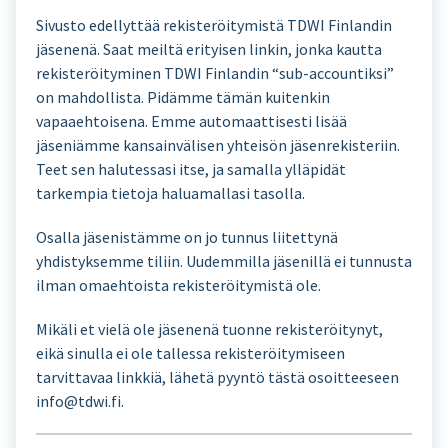
Sivusto edellyttää rekisteröitymistä TDWI Finlandin
jäsenenä. Saat meiltä erityisen linkin, jonka kautta
rekisteröityminen TDWI Finlandin “sub-accountiksi”
on mahdollista. Pidämme tämän kuitenkin
vapaaehtoisena. Emme automaattisesti lisää
jäseniämme kansainvälisen yhteisön jäsenrekisteriin.
Teet sen halutessasi itse, ja samalla ylläpidät
tarkempia tietoja haluamallasi tasolla.
Osalla jäsenistämme on jo tunnus liitettynä
yhdistyksemme tiliin. Uudemmilla jäsenillä ei tunnusta
ilman omaehtoista rekisteröitymistä ole.
Mikäli et vielä ole jäsenenä tuonne rekisteröitynyt,
eikä sinulla ei ole tallessa rekisteröitymiseen
tarvittavaa linkkiä, lähetä pyyntö tästä osoitteeseen
info@tdwi.fi.