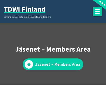
Skip
TDWI Finland
to
content
community of data professionals and leaders
Jäsenet – Members Area
Jäsenet – Members Area