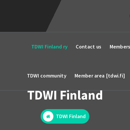
TDWI Finland ry
Contact us
Members
TDWI community
Member area [tdwi.fi]
TDWI Finland
TDWI Finland