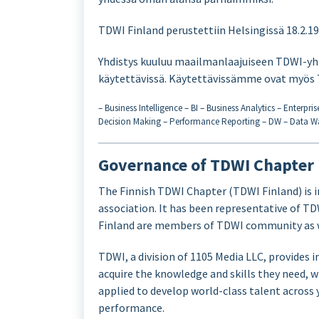
TDWI Finland perustettiin Helsingissä 18.2.19
Yhdistys kuuluu maailmanlaajuiseen TDWI-yhte
käytettävissä. Käytettävissämme ovat myös 
– Business Intelligence – BI – Business Analytics – Enterp
Decision Making – Performance Reporting – DW – Data Wa
Governance of TDWI Chapter
The Finnish TDWI Chapter (TDWI Finland) is i
association. It has been representative of T
Finland are members of TDWI community as w
TDWI, a division of 1105 Media LLC, provides 
acquire the knowledge and skills they need, 
applied to develop world-class talent across 
performance.