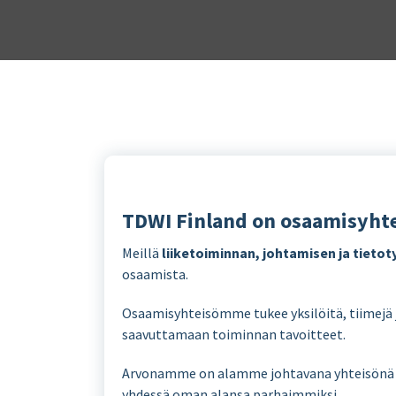
TDWI Finland on osaamisyht
Meillä
liiketoiminnan, johtamisen ja tieto
osaamista.
Osaamisyhteisömme tukee yksilöitä, tiimejä
saavuttamaan toiminnan tavoitteet.
Arvonamme on alamme johtavana yhteisönä Su
yhdessä oman alansa parhaimmiksi.