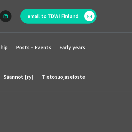
email to TDWI Finland
hip
Posts – Events
Early years
Säännöt [ry]
Tietosuojaseloste