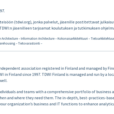
97.
isöön (tdwi.org), jonka palvelut, jäsenille postitettavat julkais
TDWI:n jäsenilleen tarjoamat koulutuksen ja tutkimuksen ohjelm
rise Architecture – Information Architecture – Kokonaisarkkitehtuuri – Tietoarkkiteht
rehousing – Tietovarastointi –
ndependent association registered in Finland and managed by Finn
DWI in Finland since 1997. TDWI Finland is managed and run by a lo
ell.
individuals and teams with a comprehensive portfolio of business 
when and where they need them. The in-depth, best-practices-base
your organization’s business and IT functions to enhance analytic