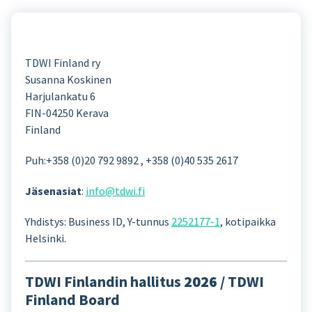
TDWI Finland ry
Susanna Koskinen
Harjulankatu 6
FIN-04250 Kerava
Finland
Puh:+358 (0)20 792 9892 , +358 (0)40 535 2617
Jäsenasiat
:
info@tdwi.fi
Yhdistys: Business ID, Y-tunnus
2252177-1
, kotipaikka
Helsinki.
TDWI Finlandin hallitus
2026
/ TDWI
Finland Board