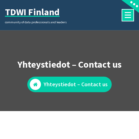
Skip
TDWI Finland
to
content
community of data professionals and leaders
Yhteystiedot – Contact us
Yhteystiedot – Contact us