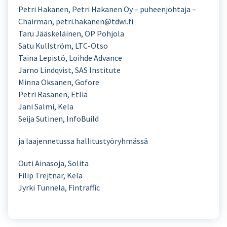
Petri Hakanen, Petri Hakanen Oy – puheenjohtaja –
Chairman, petri.hakanen@tdwi.fi
Taru Jääskeläinen, OP Pohjola
Satu Kullström, LTC-Otso
Taina Lepistö, Loihde Advance
Jarno Lindqvist, SAS Institute
Minna Oksanen, Gofore
Petri Räsänen, Etlia
Jani Salmi, Kela
Seija Sutinen, InfoBuild
ja laajennetussa hallitustyöryhmässä
Outi Ainasoja, Solita
Filip Trejtnar, Kela
Jyrki Tunnela, Fintraffic