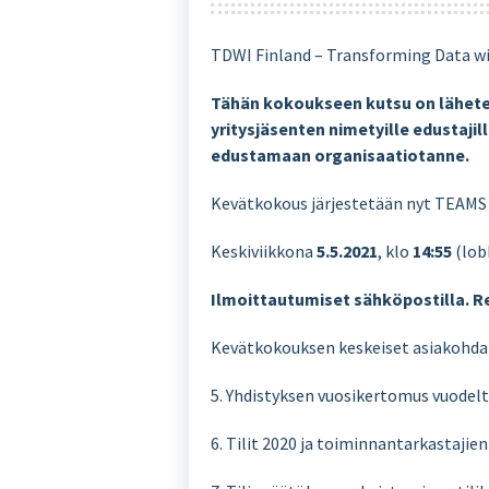
TDWI Finland – Transforming Data wi
Tähän kokoukseen kutsu on lähet
yritysjäsenten nimetyille edustajill
edustamaan organisaatiotanne.
Kevätkokous järjestetään nyt TEA
Keskiviikkona
5.5.2021
, klo
14:55
(lob
Ilmoittautumiset sähköpostilla. Re
Kevätkokouksen keskeiset asiakohda
5. Yhdistyksen vuosikertomus vuodel
6. Tilit 2020 ja toiminnantarkastajie