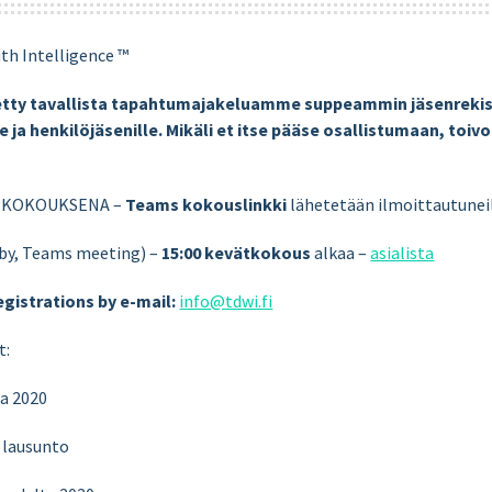
th Intelligence ™
etty tavallista tapahtumajakeluamme suppeammin jäsenreki
e ja henkilöjäsenille. Mikäli et itse pääse osallistumaan, toiv
MS KOKOUKSENA –
Teams kokouslinkki
lähetetään ilmoittautunei
by, Teams meeting) –
15:00 kevätkokous
alkaa –
asialista
gistrations by e-mail:
info@tdwi.fi
t:
ta 2020
n lausunto