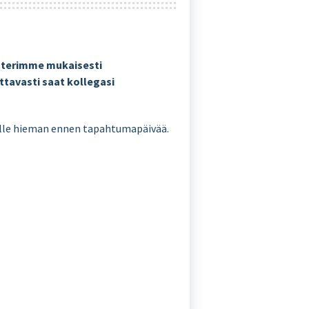
sterimme mukaisesti
ottavasti saat kollegasi
lle hieman ennen tapahtumapäivää.