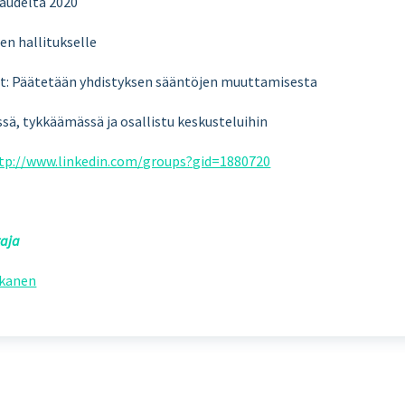
kaudelta 2020
en hallitukselle
at: Päätetään yhdistyksen sääntöjen muuttamisesta
sä, tykkäämässä ja osallistu keskusteluihin
tp://www.linkedin.com/groups?gid=1880720
taja
akanen