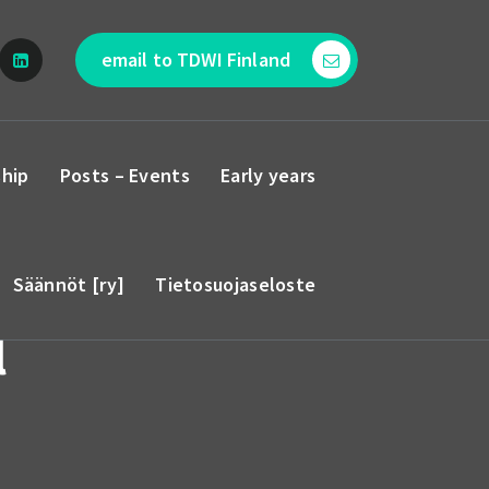
email to TDWI Finland
hip
Posts – Events
Early years
Säännöt [ry]
Tietosuojaseloste
l