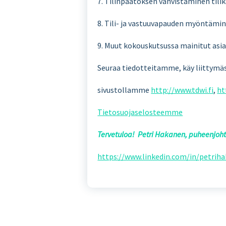
7. Tilinpäätöksen vahvistaminen tili
8. Tili- ja vastuuvapauden myöntämin
9. Muut kokouskutsussa mainitut asi
Seuraa tiedotteitamme, käy liittymäs
sivustollamme
http://www.tdwi.fi
,
ht
Tietosuojaselosteemme
Tervetuloa! Petri Hakanen, puheenjoh
https://www.linkedin.com/in/petrih