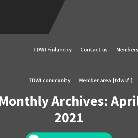
TDWI Finland ry
Contact us
Members
TDWI community
Member area [tdwi.fi]
Monthly Archives: Apri
2021