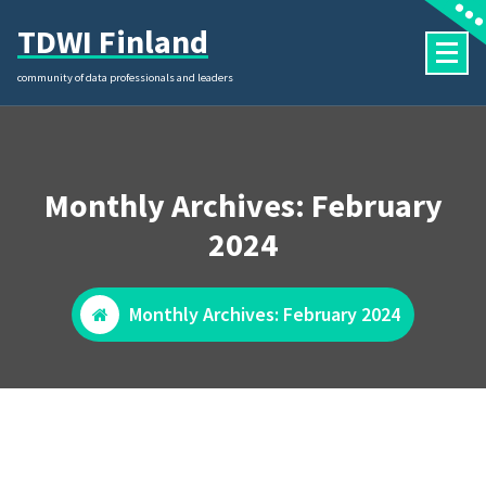
Skip
TDWI Finland
to
content
community of data professionals and leaders
Monthly Archives: February
2024
Monthly Archives: February 2024