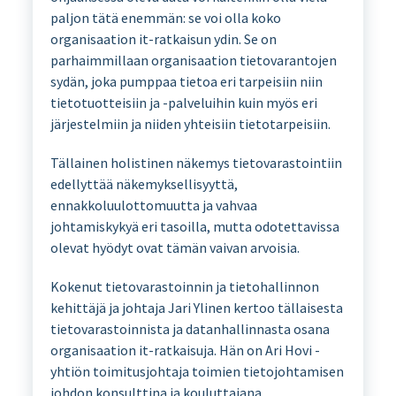
paljon tätä enemmän: se voi olla koko
organisaation it-ratkaisun ydin. Se on
parhaimmillaan organisaation tietovarantojen
sydän, joka pumppaa tietoa eri tarpeisiin niin
tietotuotteisiin ja -palveluihin kuin myös eri
järjestelmiin ja niiden yhteisiin tietotarpeisiin.
Tällainen holistinen näkemys tietovarastointiin
edellyttää näkemyksellisyyttä,
ennakkoluulottomuutta ja vahvaa
johtamiskykyä eri tasoilla, mutta odotettavissa
olevat hyödyt ovat tämän vaivan arvoisia.
Kokenut tietovarastoinnin ja tietohallinnon
kehittäjä ja johtaja Jari Ylinen kertoo tällaisesta
tietovarastoinnista ja datanhallinnasta osana
organisaation it-ratkaisuja. Hän on Ari Hovi -
yhtiön toimitusjohtaja toimien tietojohtamisen
johdon konsulttina ja kouluttajana.