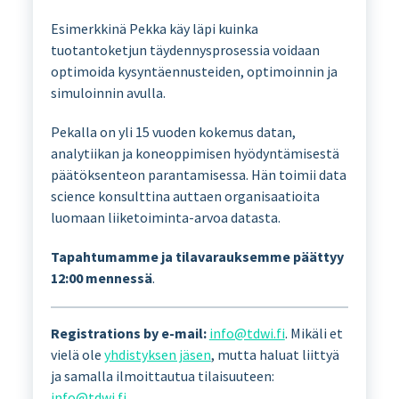
Esimerkkinä Pekka käy läpi kuinka
tuotantoketjun täydennysprosessia voidaan
optimoida kysyntäennusteiden, optimoinnin ja
simuloinnin avulla.
Pekalla on yli 15 vuoden kokemus datan,
analytiikan ja koneoppimisen hyödyntämisestä
päätöksenteon parantamisessa. Hän toimii data
science konsulttina auttaen organisaatioita
luomaan liiketoiminta-arvoa datasta.
Tapahtumamme ja tilavarauksemme päättyy
12:00 mennessä
.
Registrations by e-mail:
info@tdwi.fi
. Mikäli et
vielä ole
yhdistyksen jäsen
, mutta haluat liittyä
ja samalla ilmoittautua tilaisuuteen:
info@tdwi.fi