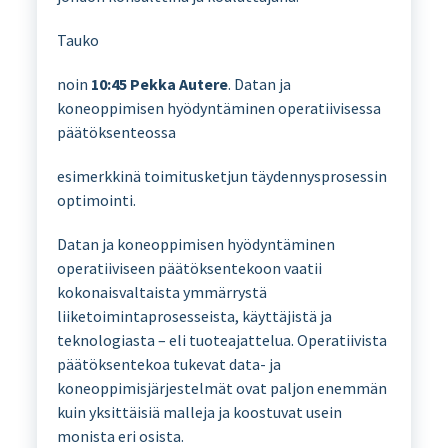
Tauko
noin
10:45 Pekka Autere
. Datan ja
koneoppimisen hyödyntäminen operatiivisessa
päätöksenteossa
esimerkkinä toimitusketjun täydennysprosessin
optimointi.
Datan ja koneoppimisen hyödyntäminen
operatiiviseen päätöksentekoon vaatii
kokonaisvaltaista ymmärrystä
liiketoimintaprosesseista, käyttäjistä ja
teknologiasta – eli tuoteajattelua. Operatiivista
päätöksentekoa tukevat data- ja
koneoppimisjärjestelmät ovat paljon enemmän
kuin yksittäisiä malleja ja koostuvat usein
monista eri osista.