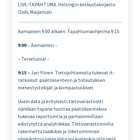
LIVE-TAPAHTUMA. Helsingin keskustakirjasto
Oodi, Maijansali.
Aamiainen 9:00 alkaen. Tapahtumaohjelma 9:15.
9:00
– Aamiainen –
– Tervetuloa! –
9:15 –
Jari Ylinen. Tietojohtamista tukevat it-
ratkaisut: päätöksenteon ja toteutuksen
menestystekijät ja kompastuskivet.
Usein data ja erityisesti tietovarastointi
nähdään tapana tuottaa päätöksentekoa
tukevaa raportointia ja parhaimmillaan
edistynyttä analytiikkaa. Tietovarastoinnilla
rakennettu laadukas ja liiketoiminnan
ohjauksessa oleva data voi kuitenkin olla vielä