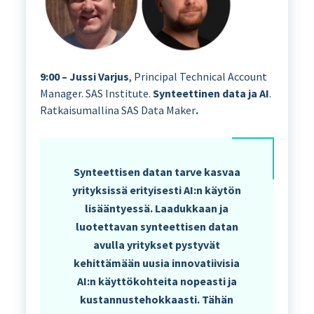
9:00 – Jussi Varjus
, Principal Technical Account
Manager. SAS Institute.
Synteettinen data ja AI
.
Ratkaisumallina SAS Data Maker
.
Synteettisen datan tarve kasvaa
yrityksissä erityisesti AI:n käytön
lisääntyessä. Laadukkaan ja
luotettavan synteettisen datan
avulla yritykset pystyvät
kehittämään uusia innovatiivisia
AI:n käyttökohteita nopeasti ja
kustannustehokkaasti. Tähän