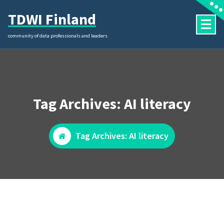
Skip
TDWI Finland
to
content
community of data professionals and leaders
Tag Archives: AI literacy
Tag Archives: AI literacy