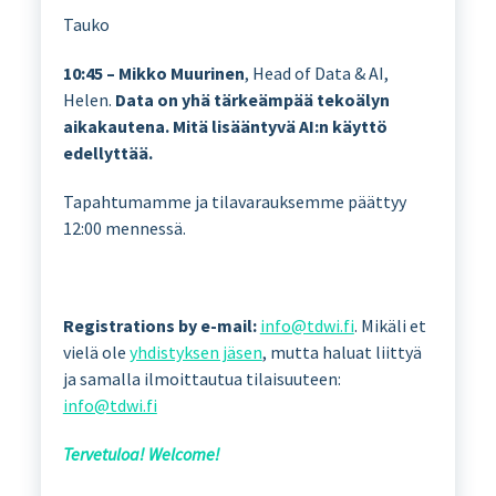
Tauko
10:45 – Mikko Muurinen
, Head of Data & AI,
Helen.
Data on yhä tärkeämpää tekoälyn
aikakautena. Mitä lisääntyvä AI:n käyttö
edellyttää.
Tapahtumamme ja tilavarauksemme päättyy
12:00 mennessä.
Registrations by e-mail:
info@tdwi.fi
. Mikäli et
vielä ole
yhdistyksen jäsen
, mutta haluat liittyä
ja samalla ilmoittautua tilaisuuteen:
info@tdwi.fi
Tervetuloa! Welcome!