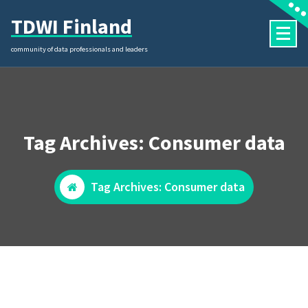
Skip
TDWI Finland
to
content
community of data professionals and leaders
Tag Archives: Consumer data
Tag Archives: Consumer data