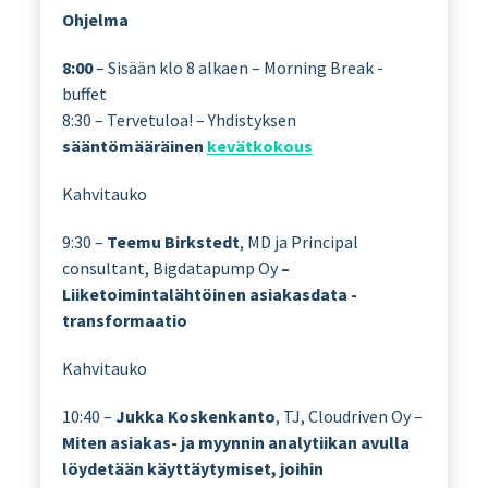
Ohjelma
8:00
– Sisään klo 8 alkaen – Morning Break -
buffet
8:30 – Tervetuloa! – Yhdistyksen
sääntömääräinen
kevätkokous
Kahvitauko
9:30 –
Teemu Birkstedt
, MD ja Principal
consultant, Bigdatapump Oy
–
Liiketoimintalähtöinen asiakasdata -
transformaatio
Kahvitauko
10:40 –
Jukka Koskenkanto
, TJ, Cloudriven Oy –
Miten asiakas- ja myynnin analytiikan avulla
löydetään käyttäytymiset, joihin