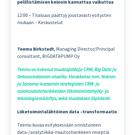
pelillistämisen keinoin kannattaa vaikuttaa
12:00 – Tilaisuus päättyy joustavasti esitysten
mukaan – Keskustelut
Teemu Birkstedt
, Managing Director/Principal
consultant, BIGDATAPUMP Oy
Teemu on kokenut muutosjohtaja CRM, Big Data ja
tietovarastoinnin alueilla. Hankkeina mm. Nokian
ja Sanoma-konsernin strategisten CRM- ja
asiakasdatahankkeiden liiketoimintahyöty- ja
teknologiamääritys, sekä muutoksen läpivienti.
Liiketoimintalähtöinen data –transformaatio
Teemu kuvaa esityksessään onnistuneen
data-/analytiikka-muutoshankkeen reseptiä