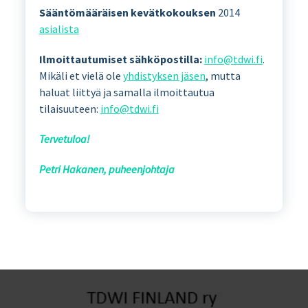
Sääntömääräisen kevätkokouksen
2014
asialista
Ilmoittautumiset sähköpostilla:
info@tdwi.fi
.
Mikäli et vielä ole
yhdistyksen jäsen
, mutta
haluat liittyä ja samalla ilmoittautua
tilaisuuteen:
info@tdwi.fi
Tervetuloa!
Petri Hakanen, puheenjohtaja