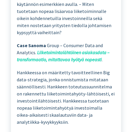
käytännön esimerkkien avulla. – Miten
tuotetaan nopeaa lisäarvoa liiketoiminnalle
oikein kohdennetuilla investoinneilla sekä
miten nostetaan yritysten tiedolla johtamisen
kypsyyttä vaiheittain?
Case Sanoma
Group – Consumer Data and
Analytics.
Liiketoimintalähtöinen asiakasdata –
transformaatio, mitattavaa hyötyä nopeasti
.
Hankkeessa on määritetty tavoitteellinen Big
data-strategia, jonka onnistumista mitataan
säännöllisesti. Hankkeen toteutussuunnitelma
on rakennettu liiketoimintahyöty-lähtöisesti, ei
investointilähtöisesti. Hankkeessa tuotetaan
nopeaa liiketoimintahyötyä investoimalla
oikea-aikaisesti skaalautuviin data- ja
analytiikka-kyvykkyyksiin.