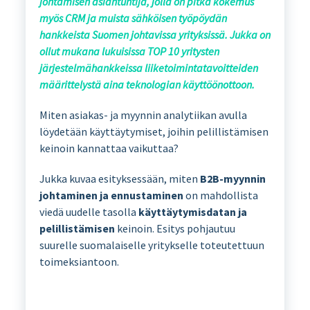
johtamisen asiantuntija, jolla on pitkä kokemus
myös CRM ja muista sähköisen työpöydän
hankkeista Suomen johtavissa yrityksissä. Jukka on
ollut mukana lukuisissa TOP 10 yritysten
järjestelmähankkeissa liiketoimintatavoitteiden
määrittelystä aina teknologian käyttöönottoon.
Miten asiakas- ja myynnin analytiikan avulla
löydetään käyttäytymiset, joihin pelillistämisen
keinoin kannattaa vaikuttaa?
Jukka kuvaa esityksessään, miten
B2B-myynnin
johtaminen ja ennustaminen
on mahdollista
viedä uudelle tasolla
käyttäytymisdatan ja
pelillistämisen
keinoin. Esitys pohjautuu
suurelle suomalaiselle yritykselle toteutettuun
toimeksiantoon.