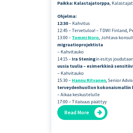
Paikka: Kalastajatorppa
, Kalastajat
Ohjelma:
12:30
– Kahvitus
12:45 – Tervetuloa! – TDWI Finland, 
13:00 –
Tommi Noro
, Johtava konsul
migraatioprojektista
– Kahvitauko
14:15 –
Ira Stening
in esitys joudutaa
uusia tuulia – esimerkkinä sensiti
– Kahvitauko
15:30 –
Hannu Ritvanen
, Senior Advi
terveydenhuollon kokonaismallin 
– Aikaa keskustelulle
17:00 – Tilaisuus päättyy
Read More