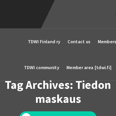
TDWI Finland ry
Contact us
Members
TDWI community
Member area [tdwi.fi]
Tag Archives: Tiedon
maskaus