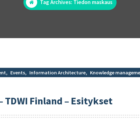
Tag Archives: Tiedon maskaus
ent
,
Events
,
Information Architecture
,
Knowledge manageme
– TDWI Finland – Esitykset