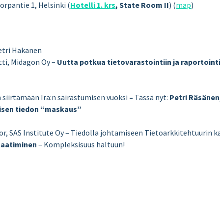
orpantie 1, Helsinki (
Hotelli 1. krs
, State Room II
) (
map
)
Petri Hakanen
tti, Midagon Oy –
Uutta potkua tietovarastointiin ja raportoint
n siirtämään Ira:n sairastumisen vuoksi
–
Tässä nyt:
Petri Räsänen
ivisen tiedon “maskaus”
sor, SAS Institute Oy – Tiedolla johtamiseen Tietoarkkitehtuurin k
laatiminen
– Kompleksisuus haltuun!