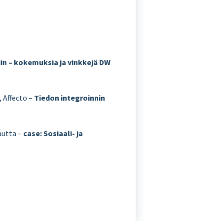
iin – kokemuksia ja vinkkejä DW
, Affecto –
Tiedon integroinnin
autta –
case: Sosiaali- ja