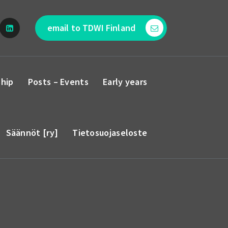
email to TDWI Finland
hip
Posts – Events
Early years
Säännöt [ry]
Tietosuojaseloste