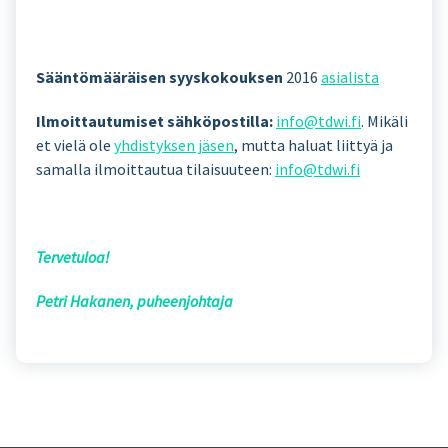
Sääntömääräisen syyskokouksen
2016
asialista
Ilmoittautumiset sähköpostilla:
info@tdwi.fi
. Mikäli
et vielä ole
yhdistyksen jäsen
, mutta haluat liittyä ja
samalla ilmoittautua tilaisuuteen:
info@tdwi.fi
Tervetuloa!
Petri Hakanen, puheenjohtaja