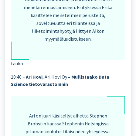
menekin ennustamiseen. Esityksessä Erika
käsittelee menetelmien perusteita,
soveltuvuutta eri tilanteissa ja
liiketoimintahyötyjä liittyen Alkon
myymäläuudistukseen.
tauko
10:40 –
Ari Hovi
, Ari Hovi Oy
– Mullistaako Data
Science tietovarastoinnin
Ari on juuri käsitellyt aihetta Stephen
Brobstin kanssa Stephenin Helsingissä
pitämän koulutustilaisuuden yhteydessä.