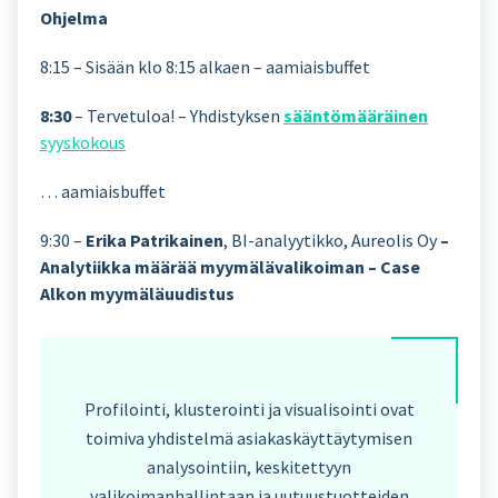
Ohjelma
8:15 – Sisään klo 8:15 alkaen – aamiaisbuffet
8:30
– Tervetuloa! – Yhdistyksen
sääntömääräinen
syyskokous
… aamiaisbuffet
9:30 –
Erika Patrikainen
, BI-analyytikko, Aureolis Oy
–
Analytiikka määrää myymälävalikoiman – Case
Alkon myymäläuudistus
Profilointi, klusterointi ja visualisointi ovat
toimiva yhdistelmä asiakaskäyttäytymisen
analysointiin, keskitettyyn
valikoimanhallintaan ja uutuustuotteiden