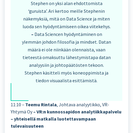
Stephen on yksi alan ehdottomista
‘guruista’. Ari kertoo meille Stephenin
näkemyksiä, mitä on Data Science ja miten
luoda sen hyödyntämiseen oikea viitekehys.
–
Data Sciencen hyödyntäminen on
ylemmän johdon filosofia ja mindset. Datan
määrä ei ole niinkään olennaista, vaan
tieteestä omaksuttu lähestymistapa datan
analyysiin ja johtopäätösten tekoon.
Stephen käsitteli myös koneoppimista ja
tiedon visuaalista esittämistä.
11:10 –
Teemu Rintala
, Johtava analyytikko, VR-
Yhtymä Oy
– VR:n kunnossapidon analytiikkapalvelu
– yhteisellä matkalla luotettavampaan
tulevaisuuteen