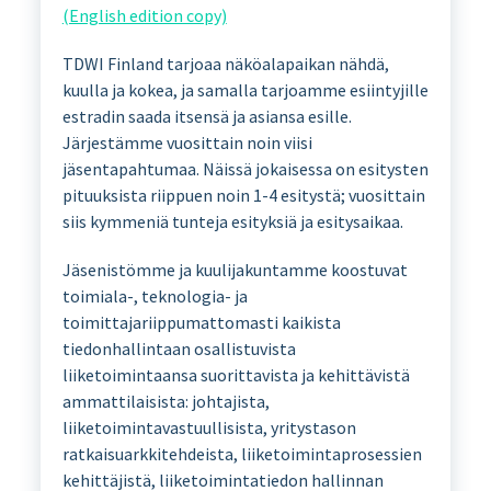
(English edition copy)
TDWI Finland tarjoaa näköalapaikan nähdä,
kuulla ja kokea, ja samalla tarjoamme esiintyjille
estradin saada itsensä ja asiansa esille.
Järjestämme vuosittain noin viisi
jäsentapahtumaa. Näissä jokaisessa on esitysten
pituuksista riippuen noin 1-4 esitystä; vuosittain
siis kymmeniä tunteja esityksiä ja esitysaikaa.
Jäsenistömme ja kuulijakuntamme koostuvat
toimiala-, teknologia- ja
toimittajariippumattomasti kaikista
tiedonhallintaan osallistuvista
liiketoimintaansa suorittavista ja kehittävistä
ammattilaisista: johtajista,
liiketoimintavastuullisista, yritystason
ratkaisuarkkitehdeista, liiketoimintaprosessien
kehittäjistä, liiketoimintatiedon hallinnan