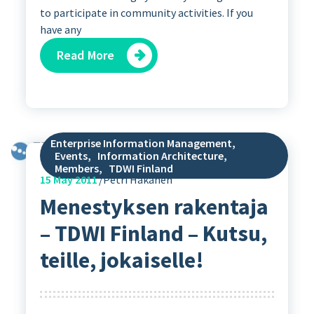
to participate in community activities. If you
have any
Read More
Enterprise Information Management
,
Events
,
Information Architecture
,
Members
,
TDWI Finland
15
May 2011
Petri Hakanen
Menestyksen rakentaja
– TDWI Finland – Kutsu,
teille, jokaiselle!