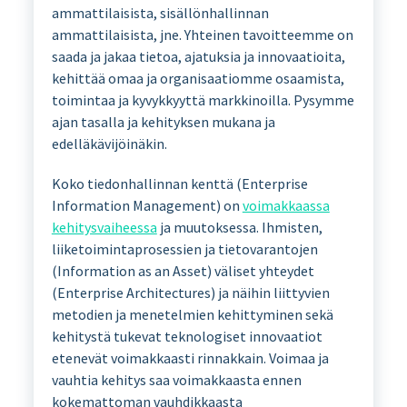
ammattilaisista, sisällönhallinnan
ammattilaisista, jne. Yhteinen tavoitteemme on
saada ja jakaa tietoa, ajatuksia ja innovaatioita,
kehittää omaa ja organisaatiomme osaamista,
toimintaa ja kyvykkyyttä markkinoilla. Pysymme
ajan tasalla ja kehityksen mukana ja
edelläkävijöinäkin.
Koko tiedonhallinnan kenttä (Enterprise
Information Management) on
voimakkaassa
kehitysvaiheessa
ja muutoksessa. Ihmisten,
liiketoimintaprosessien ja tietovarantojen
(Information as an Asset) väliset yhteydet
(Enterprise Architectures) ja näihin liittyvien
metodien ja menetelmien kehittyminen sekä
kehitystä tukevat teknologiset innovaatiot
etenevät voimakkaasti rinnakkain. Voimaa ja
vauhtia kehitys saa voimakkaasta ennen
kokemattoman vauhdikkaasta