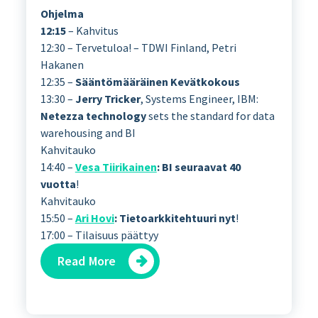
Ohjelma
12:15
– Kahvitus
12:30 – Tervetuloa! – TDWI Finland, Petri
Hakanen
12:35 –
Sääntömääräinen Kevätkokous
13:30 –
Jerry Tricker
, Systems Engineer, IBM:
Netezza technology
sets the standard for data
warehousing and BI
Kahvitauko
14:40 –
Vesa Tiirikainen
: BI seuraavat 40
vuotta
!
Kahvitauko
15:50 –
Ari Hovi
: Tietoarkkitehtuuri nyt
!
17:00 – Tilaisuus päättyy
Read More