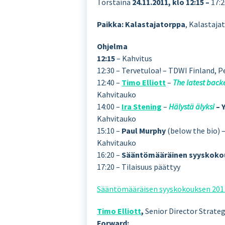
Torstaina
24.11.2011, klo 12:15 –
17:
Paikka: Kalastajatorppa
, Kalastajat
Ohjelma
12:15
– Kahvitus
12:30 – Tervetuloa! – TDWI Finland, 
12:40 –
Timo Elliott
–
The latest backe
Kahvitauko
14:00 –
Ira Stening
–
Hälystä älyksi
– 
Kahvitauko
15:10 –
Paul Murphy
(below the bio) 
Kahvitauko
16:20 –
Sääntömääräinen syyskoko
17:20 – Tilaisuus päättyy
Sääntömääräisen syyskokouksen 2011
Timo Elliott
,
Senior Director Strate
Forward: