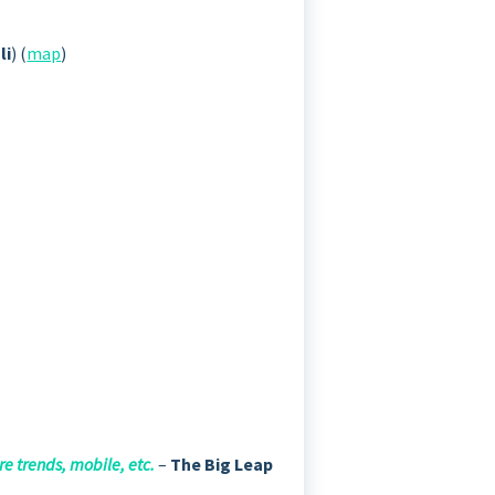
li
) (
map
)
e trends, mobile, etc.
–
The Big Leap