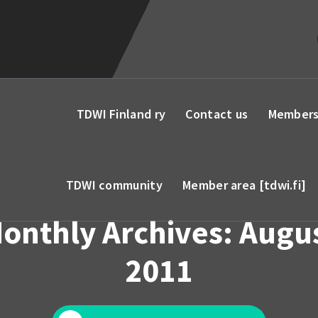
TDWI Finland ry
Contact us
Members
TDWI community
Member area [tdwi.fi]
onthly Archives: Augu
2011