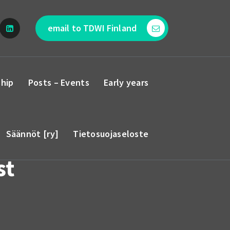
email to TDWI Finland
hip
Posts – Events
Early years
Säännöt [ry]
Tietosuojaseloste
st