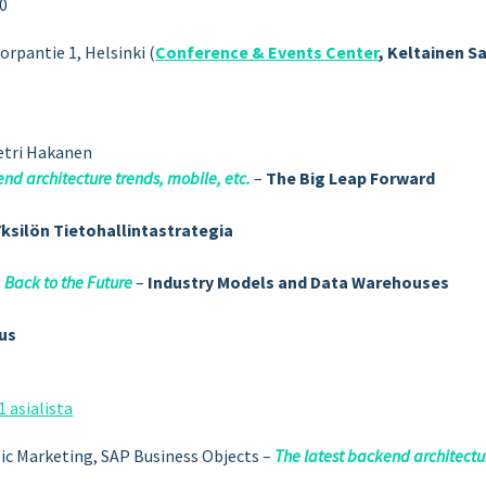
20
orpantie 1, Helsinki (
Conference & Events Center
, Keltainen Sa
Petri Hakanen
nd architecture trends, mobile, etc.
–
The Big Leap Forward
Yksilön Tietohallintastrategia
–
Back to the Future
–
Industry Models and Data Warehouses
us
 asialista
gic Marketing, SAP Business Objects –
The latest backend architectur