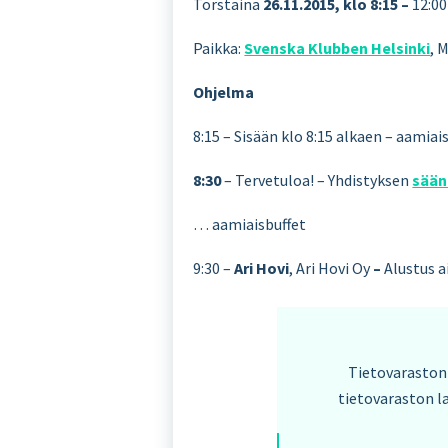
Torstaina
26.11.2015, klo 8:15 –
12:00
Paikka:
Svenska Klubben Helsinki
, 
Ohjelma
8:15 – Sisään klo 8:15 alkaen – aamiai
8:30
– Tervetuloa! – Yhdistyksen
sään
… aamiaisbuffet
9:30 –
Ari Hovi
, Ari Hovi Oy
–
Alustus a
Tietovaraston
tietovaraston la