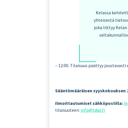
Kelassa kehitett
yhteisestä tietov
joka liittyy Kela
valtakunnallis
– 12:00. Tilaisuus päättyy joustavast
Sääntömääräisen syyskokouksen
Ilmoittautumiset sähköpostilla:
in
tilaisuuteen:
info@tdwi.fi