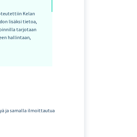
oteutettiin Kelan
on lisäksi tietoa,
oinnilla tarjotaan
een hallintaan,
tyä ja samalla ilmoittautua