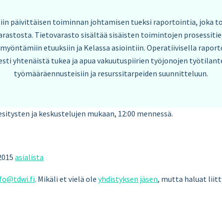
iin päivittäisen toiminnan johtamisen tueksi raportointia, joka t
arastosta. Tietovarasto sisältää sisäisten toimintojen prosessitied
n myöntämiin etuuksiin ja Kelassa asiointiin. Operatiivisella raport
esti yhtenäistä tukea ja apua vakuutuspiirien työjonojen työtilant
työmääräennusteisiin ja resurssitarpeiden suunnitteluun.
i esitysten ja keskustelujen mukaan, 12:00 mennessä.
2015
asialista
fo@tdwi.fi
. Mikäli et vielä ole
yhdistyksen jäsen
, mutta haluat liit