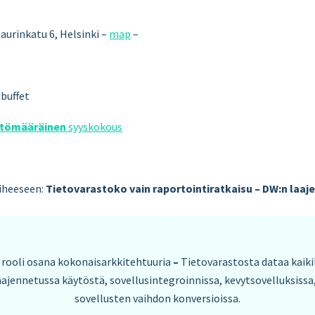
Maurinkatu 6, Helsinki –
map
–
sbuffet
tömääräinen
syyskokous
iheeseen:
Tietovarastoko vain raportointiratkaisu – DW:n laa
 rooli osana kokonaisarkkitehtuuria
–
Tietovarastosta dataa kaikil
ajennetussa käytöstä, sovellusintegroinnissa, kevytsovelluksissa
sovellusten vaihdon konversioissa.