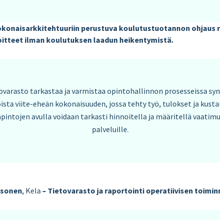
okonaisarkkitehtuuriin perustuva koulutustuotannon ohjaus r
itteet ilman koulutuksen laadun heikentymistä.
ovarasto tarkastaa ja varmistaa opintohallinnon prosesseissa syn
ista viite-eheän kokonaisuuden, jossa tehty työ, tulokset ja kusta
pintojen avulla voidaan tarkasti hinnoitella ja määritellä vaatimu
palveluille.
esonen
, Kela
– Tietovarasto ja raportointi operatiivisen toimi