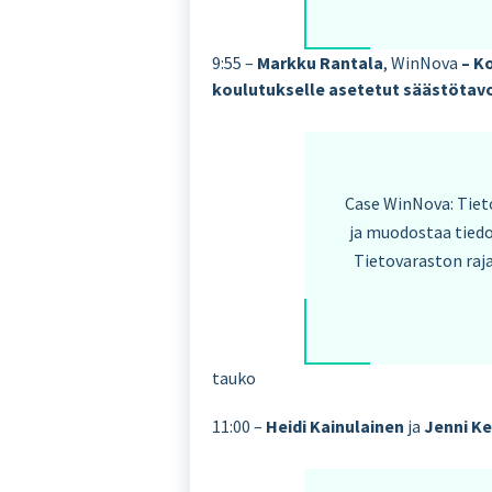
9:55 –
Markku Rantala
, WinNova
– K
koulutukselle asetetut säästötavo
Case WinNova: Tiet
ja muodostaa tiedo
Tietovaraston raja
tauko
11:00 –
Heidi Kainulainen
ja
Jenni K