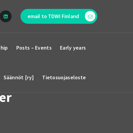
email to TDWI Finland
hip
Posts – Events
Early years
Säännöt [ry]
Tietosuojaseloste
er