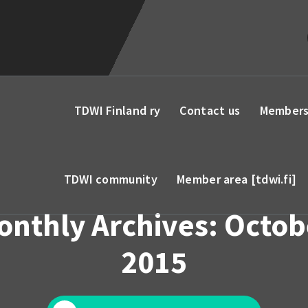
TDWI Finland ry
Contact us
Members
TDWI community
Member area [tdwi.fi]
onthly Archives: Octob
2015