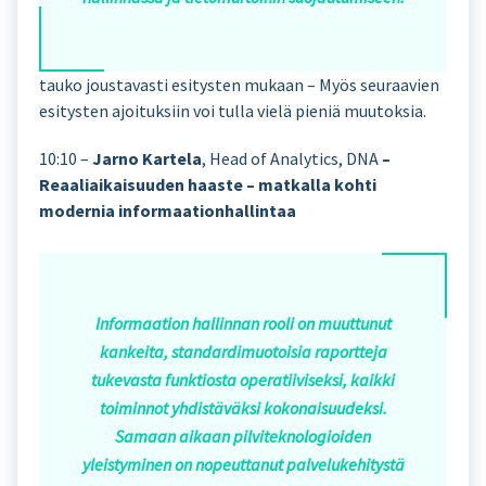
tauko joustavasti esitysten mukaan – Myös seuraavien
esitysten ajoituksiin voi tulla vielä pieniä muutoksia.
10:10 –
Jarno Kartela
, Head of Analytics, DNA
–
Reaaliaikaisuuden haaste – matkalla kohti
modernia informaationhallintaa
Informaation hallinnan rooli on muuttunut
kankeita, standardimuotoisia raportteja
tukevasta funktiosta operatiiviseksi, kaikki
toiminnot yhdistäväksi kokonaisuudeksi.
Samaan aikaan pilviteknologioiden
yleistyminen on nopeuttanut palvelukehitystä