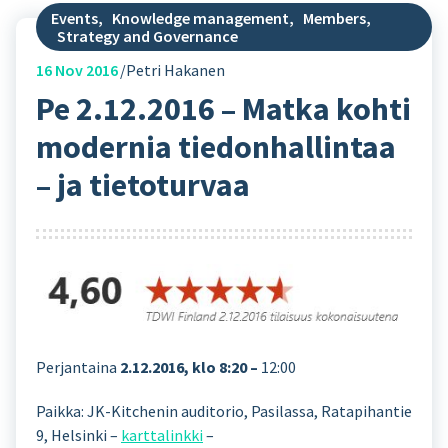
Events
,
Knowledge management
,
Members
,
Strategy and Governance
16
Nov 2016
Petri Hakanen
Pe 2.12.2016 – Matka kohti
modernia tiedonhallintaa
– ja tietoturvaa
Perjantaina
2.12.2016, klo 8:20 –
12:00
Paikka: JK-Kitchenin auditorio, Pasilassa, Ratapihantie
9, Helsinki –
karttalinkki
–