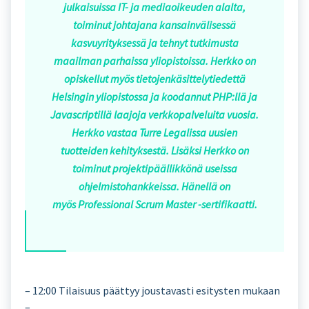
julkaisuissa IT- ja mediaoikeuden alalta,
toiminut johtajana kansainvälisessä
kasvuyrityksessä ja tehnyt tutkimusta
maailman parhaissa yliopistoissa. Herkko on
opiskellut myös tietojenkäsittelytiedettä
Helsingin yliopistossa ja koodannut PHP:llä ja
Javascriptillä laajoja verkkopalveluita vuosia.
Herkko vastaa Turre Legalissa uusien
tuotteiden kehityksestä. Lisäksi Herkko on
toiminut projektipäällikkönä useissa
ohjelmistohankkeissa. Hänellä on
myös Professional Scrum Master -sertifikaatti.
– 12:00 Tilaisuus päättyy joustavasti esitysten mukaan
–