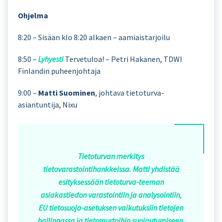
Ohjelma
8:20 – Sisään klo 8:20 alkaen – aamiaistarjoilu
8:50 –
Lyhyesti
Tervetuloa! – Petri Hakanen, TDWI
Finlandin puheenjohtaja
9:00 –
Matti Suominen
, johtava tietoturva-
asiantuntija, Nixu
Tietoturvan merkitys
tietovarastointihankkeissa. Matti yhdistää
esityksessään tietoturva-teeman
asiakastiedon varastointiin ja analysointiin,
EU tietosuoja-asetuksen vaikutuksiin tietojen
hallinnassa ja tietomurtoihin suojautumiseen.