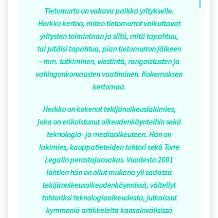
Tietomurto on vakava paikka yritykselle.
Herkko kertoo, miten tietomurrot vaikuttavat
yritysten toimintaan ja siitä, mitä tapahtuu,
tai pitäisi tapahtua, pian tietomurron jälkeen
– mm. tutkiminen, viestintä, rangaistusten ja
vahingonkorvausten vaatiminen. Kokemuksen
kertomaa.
Herkko on kokenut tekijänoikeuslakimies,
joka on erikoistunut oikeudenkäynteihin sekä
teknologia- ja mediaoikeuteen. Hän on
lakimies, kauppatieteiden tohtori sekä Turre
Legalin perustajaosakas. Vuodesta 2001
lähtien hän on ollut mukana yli sadassa
tekijänoikeusoikeudenkäynnissä, väitellyt
tohtoriksi teknologiaoikeudesta, julkaissut
kymmeniä artikkeleita kansainvälisissä