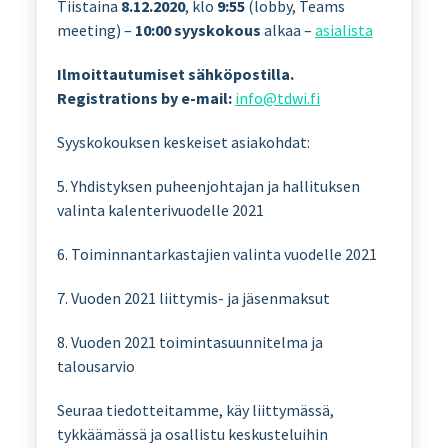
Tiistaina
8.12.2020
, klo
9:55
(lobby, Teams
meeting) –
10:00 syyskokous
alkaa –
asialista
Ilmoittautumiset sähköpostilla
.
Registrations by e-mail
:
info@tdwi.fi
Syyskokouksen keskeiset asiakohdat:
5. Yhdistyksen puheenjohtajan ja hallituksen
valinta kalenterivuodelle 2021
6. Toiminnantarkastajien valinta vuodelle 2021
7. Vuoden 2021 liittymis- ja jäsenmaksut
8. Vuoden 2021 toimintasuunnitelma ja
talousarvio
Seuraa tiedotteitamme, käy liittymässä,
tykkäämässä ja osallistu keskusteluihin