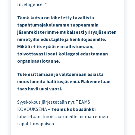
Intelligence ™
Tämä kutsu on lähetetty tavallista
tapahtumajakeluamme suppeammin
jäsenrekisterimme mukaisesti yritysjäsenten
nimetyille edustajille ja henkilöjäsenille.
Mikäli et itse pääse osallistumaan,
toivottavasti saat kollegasi edustamaan
organisaatiotanne.
Tule esittämään ja valitsemaan asiasta
innostuneita hallitusjäseniä. Rakennetaan
taas hyvä uusi vuosi.
Syyskokous järjestetään nyt TEAMS
KOKOUKSENA –
Teams kokouslinkki
lähetetään ilmoittautuneille hieman ennen
tapahtumapäivää.