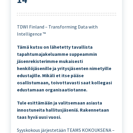
TDWI Finland – Transforming Data with
Intelligence ™
Tämä kutsu on lähetetty tavallista
tapahtumajakeluamme suppeammin
jäsenrekisterimme mukaisesti
henkilöjäsenille ja yritysjäsenten nimetyille
edustajille. Mikäli et itse pääse
osallistumaan, toivottavasti saat kollegasi
edustamaan organisaatiotanne.
Tule esittämään ja valitsemaan asiasta
innostuneita hallitusjäseniä. Rakennetaan
taas hyvä uusi vuosi.
Syyskokous järjestetään TEAMS KOKOUKSENA –