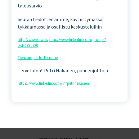
talousarvio
Seuraa tiedotteitamme, käy liittymässä,
tykkäämässä ja osallistu keskusteluihin
http://www.tdwi.fi
,
http://www.linkedin.com/groups?
gid=1880720
Tietosuojaselosteemme
Tervetuloa! Petri Hakanen, puheenjohtaja
https://www.linkedin.com/in/petrihakanen