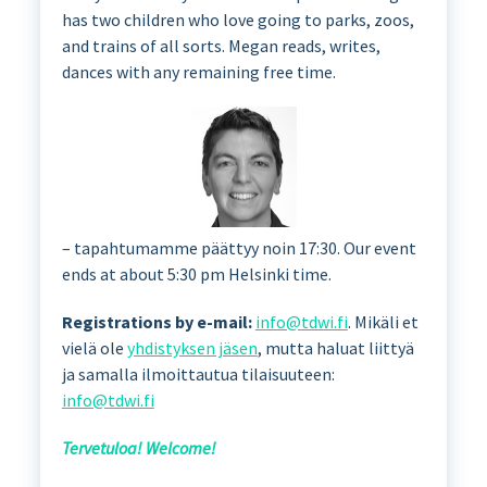
has two children who love going to parks, zoos,
and trains of all sorts. Megan reads, writes,
dances with any remaining free time.
– tapahtumamme päättyy noin 17:30. Our event
ends at about 5:30 pm Helsinki time.
Registrations by e-mail:
info@tdwi.fi
. Mikäli et
vielä ole
yhdistyksen jäsen
, mutta haluat liittyä
ja samalla ilmoittautua tilaisuuteen:
info@tdwi.fi
Tervetuloa! Welcome!