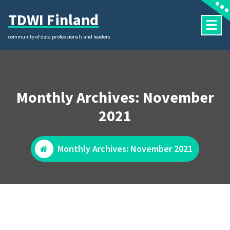
Skip
TDWI Finland
to
content
community of data professionals and leaders
Monthly Archives: November
2021
Monthly Archives: November 2021