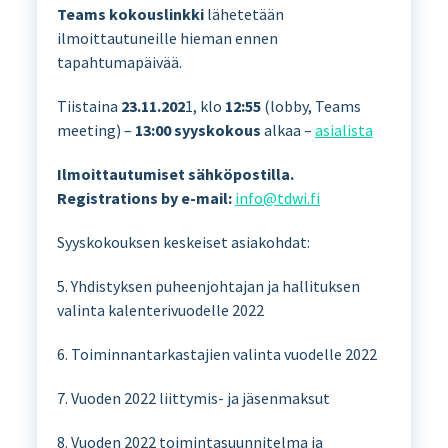
Teams kokouslinkki
lähetetään
ilmoittautuneille hieman ennen
tapahtumapäivää.
Tiistaina
23.11.202
1, klo
12:55
(lobby, Teams
meeting) –
13:00 syyskokous
alkaa –
asialista
Ilmoittautumiset sähköpostilla.
Registrations by e-mail:
info@tdwi.fi
Syyskokouksen keskeiset asiakohdat:
5. Yhdistyksen puheenjohtajan ja hallituksen
valinta kalenterivuodelle 2022
6. Toiminnantarkastajien valinta vuodelle 2022
7. Vuoden 2022 liittymis- ja jäsenmaksut
8. Vuoden 2022 toimintasuunnitelma ja