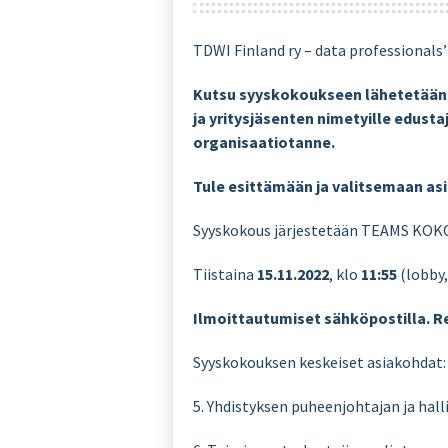
TDWI Finland ry – data professional
Kutsu syyskokoukseen lähetetään 
ja yritysjäsenten nimetyille edusta
organisaatiotanne.
Tule esittämään ja valitsemaan asi
Syyskokous järjestetään TEAMS KO
Tiistaina
15.11.2022
, klo
11:55
(lobby
Ilmoittautumiset sähköpostilla. Re
Syyskokouksen keskeiset asiakohdat:
5. Yhdistyksen puheenjohtajan ja hall