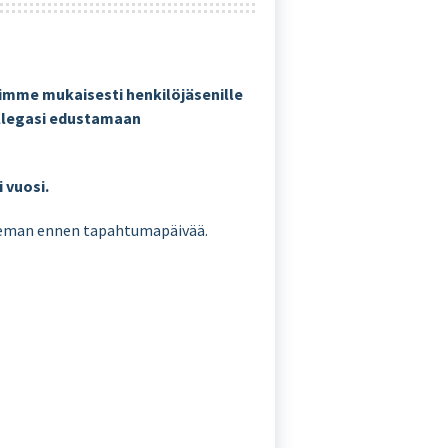
mme mukaisesti henkilöjäsenille
kollegasi edustamaan
 vuosi.
ieman ennen tapahtumapäivää.