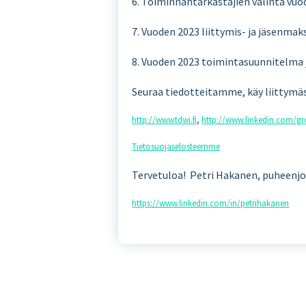
6. Toiminnantarkastajien valinta vuo
7. Vuoden 2023 liittymis- ja jäsenmak
8. Vuoden 2023 toimintasuunnitelma 
Seuraa tiedotteitamme, käy liittymäs
http://www.tdwi.fi
,
http://www.linkedin.com/g
Tietosuojaselosteemme
Tervetuloa! Petri Hakanen, puheenj
https://www.linkedin.com/in/petrihakanen