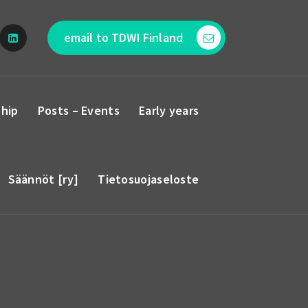
email to TDWI Finland
hip
Posts – Events
Early years
Säännöt [ry]
Tietosuojaseloste