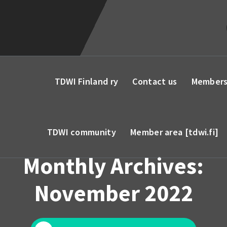
TDWI Finland ry
Contact us
Members
TDWI community
Member area [tdwi.fi]
Monthly Archives:
November 2022