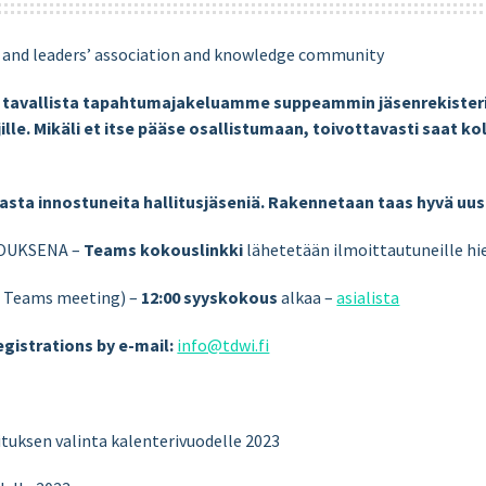
s’ and leaders’ association and knowledge community
tavallista tapahtumajakeluamme suppeammin jäsenrekisteri
jille. Mikäli et itse pääse osallistumaan, toivottavasti saat 
asta innostuneita hallitusjäseniä. Rakennetaan taas hyvä uusi
KOUKSENA –
Teams kokouslinkki
lähetetään ilmoittautuneille h
, Teams meeting) –
12:00 syyskokous
alkaa –
asialista
gistrations by e-mail:
info@tdwi.fi
ituksen valinta kalenterivuodelle 2023