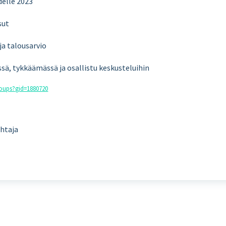
delle 2023
sut
ja talousarvio
sä, tykkäämässä ja osallistu keskusteluihin
roups?gid=1880720
ohtaja