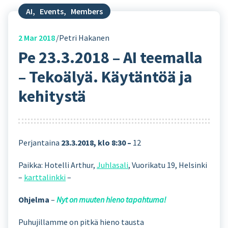
AI
,
Events
,
Members
2
Mar 2018
Petri Hakanen
Pe 23.3.2018 – AI teemalla
– Tekoälyä. Käytäntöä ja
kehitystä
Perjantaina
23.3.2018, klo 8:30 –
12
Paikka: Hotelli Arthur,
Juhlasali
, Vuorikatu 19, Helsinki
–
karttalinkki
–
Ohjelma
–
Nyt on muuten hieno tapahtuma!
Puhujillamme on pitkä hieno tausta