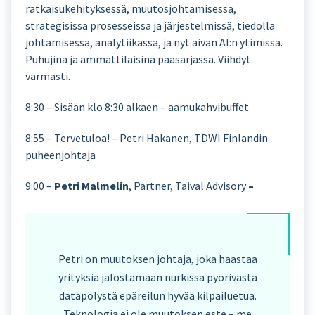
ratkaisukehityksessä, muutosjohtamisessa,
strategisissa prosesseissa ja järjestelmissä, tiedolla
johtamisessa, analytiikassa, ja nyt aivan AI:n ytimissä.
Puhujina ja ammattilaisina pääsarjassa. Viihdyt
varmasti.
8:30 – Sisään klo 8:30 alkaen – aamukahvibuffet
8:55 – Tervetuloa! – Petri Hakanen, TDWI Finlandin
puheenjohtaja
9:00 –
Petri Malmelin
, Partner, Taival Advisory
–
Petri on muutoksen johtaja, joka haastaa
yrityksiä jalostamaan nurkissa pyörivästä
datapölystä epäreilun hyvää kilpailuetua.
Teknologia ei ole muutoksen este – me