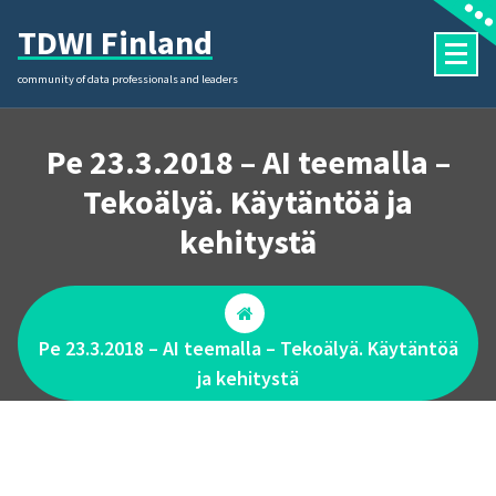
Skip
TDWI Finland
to
content
community of data professionals and leaders
Pe 23.3.2018 – AI teemalla –
Tekoälyä. Käytäntöä ja
kehitystä
Pe 23.3.2018 – AI teemalla – Tekoälyä. Käytäntöä
ja kehitystä