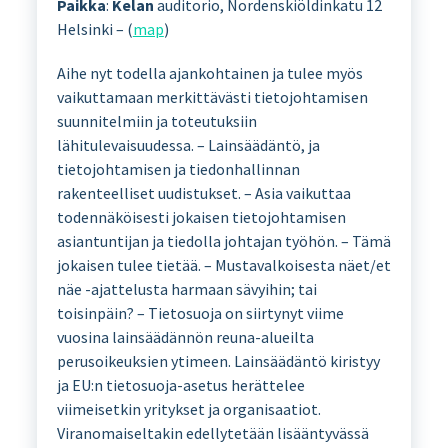
Paikka
:
Kelan
auditorio, Nordenskiöldinkatu 12
Helsinki – (
map
)
Aihe nyt todella ajankohtainen ja tulee myös
vaikuttamaan merkittävästi tietojohtamisen
suunnitelmiin ja toteutuksiin
lähitulevaisuudessa. – Lainsäädäntö, ja
tietojohtamisen ja tiedonhallinnan
rakenteelliset uudistukset. – Asia vaikuttaa
todennäköisesti jokaisen tietojohtamisen
asiantuntijan ja tiedolla johtajan työhön. – Tämä
jokaisen tulee tietää. – Mustavalkoisesta näet/et
näe -ajattelusta harmaan sävyihin; tai
toisinpäin? – Tietosuoja on siirtynyt viime
vuosina lainsäädännön reuna-alueilta
perusoikeuksien ytimeen. Lainsäädäntö kiristyy
ja EU:n tietosuoja-asetus herättelee
viimeisetkin yritykset ja organisaatiot.
Viranomaiseltakin edellytetään lisääntyvässä