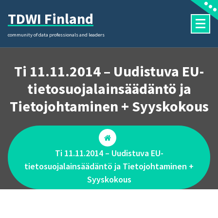
Skip
TDWI Finland
to
content
community of data professionals and leaders
Ti 11.11.2014 – Uudistuva EU-
tietosuojalainsäädäntö ja
Tietojohtaminen + Syyskokous
Ti 11.11.2014 – Uudistuva EU-
tietosuojalainsäädäntö ja Tietojohtaminen +
Syyskokous