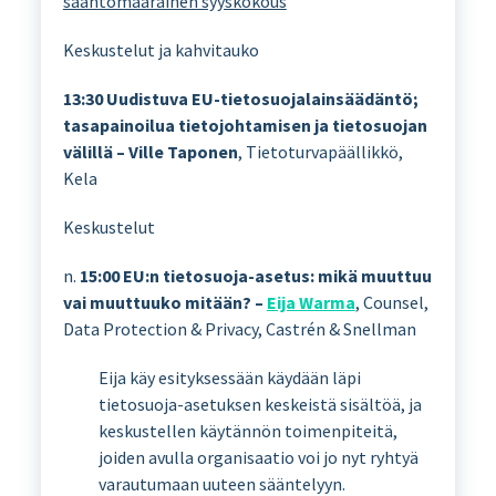
sääntömääräinen syyskokous
Keskustelut ja kahvitauko
13:30
Uudistuva EU-tietosuojalainsäädäntö;
tasapainoilua tietojohtamisen ja tietosuojan
välillä – Ville Taponen
, Tietoturvapäällikkö,
Kela
Keskustelut
n.
15:00
EU:n tietosuoja-asetus: mikä muuttuu
vai muuttuuko mitään? –
Eija Warma
, Counsel,
Data Protection & Privacy, Castrén & Snellman
Eija käy esityksessään käydään läpi
tietosuoja-asetuksen keskeistä sisältöä, ja
keskustellen käytännön toimenpiteitä,
joiden avulla organisaatio voi jo nyt ryhtyä
varautumaan uuteen sääntelyyn.