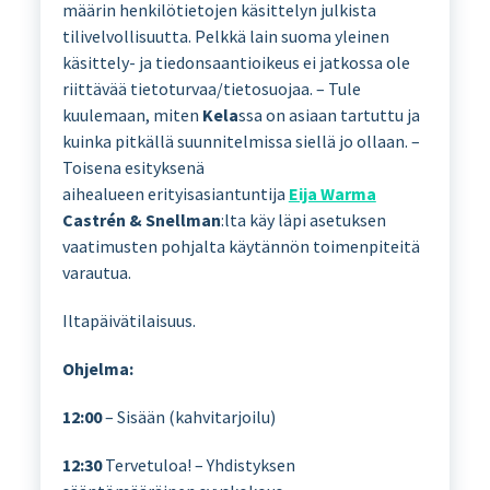
määrin henkilötietojen käsittelyn julkista
tilivelvollisuutta. Pelkkä lain suoma yleinen
käsittely- ja tiedonsaantioikeus ei jatkossa ole
riittävää tietoturvaa/tietosuojaa. – Tule
kuulemaan, miten
Kela
ssa on asiaan tartuttu ja
kuinka pitkällä suunnitelmissa siellä jo ollaan. –
Toisena esityksenä
aihealueen erityisasiantuntija
Eija Warma
Castrén & Snellman
:lta käy läpi asetuksen
vaatimusten pohjalta käytännön toimenpiteitä
varautua.
Iltapäivätilaisuus.
Ohjelma:
12:00
– Sisään (kahvitarjoilu)
12:30
Tervetuloa! – Yhdistyksen