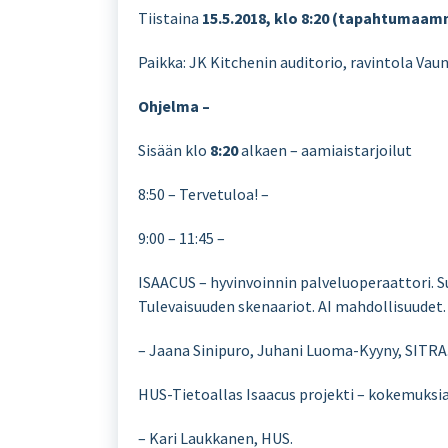
Tiistaina
15.5.2018, klo 8:20 (tapahtumaam
Paikka: JK Kitchenin auditorio, ravintola Vaun
Ohjelma –
Sisään klo
8:20
alkaen – aamiaistarjoilut
8:50 – Tervetuloa! –
9:00 – 11:45 –
ISAACUS – hyvinvoinnin palveluoperaattori. S
Tulevaisuuden skenaariot. AI mahdollisuudet. 
– Jaana Sinipuro, Juhani Luoma-Kyyny, SITRA
HUS-Tietoallas Isaacus projekti – kokemuksi
– Kari Laukkanen, HUS.