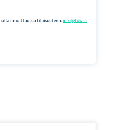
.
amalla ilmoittautua tilaisuuteen:
info@tdwi.fi