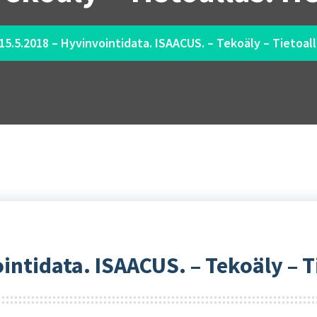
 15.5.2018 – Hyvinvointidata. ISAACUS. – Tekoäly – Tietoall
intidata. ISAACUS. – Tekoäly – T