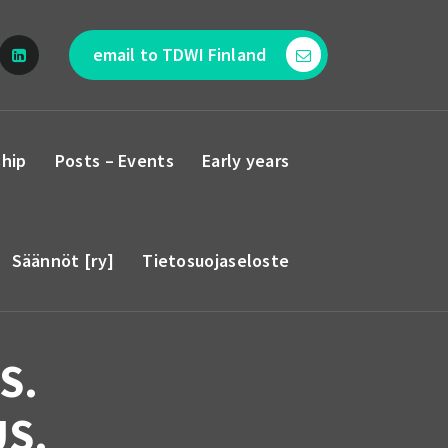
email to TDWI Finland
hip
Posts – Events
Early years
Säännöt [ry]
Tietosuojaseloste
S.
US.