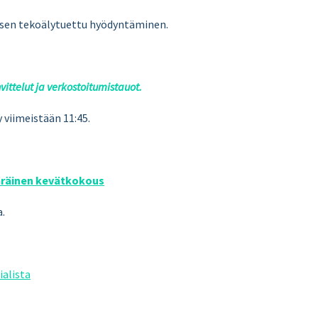
a sen tekoälytuettu hyödyntäminen.
ittelut ja verkostoitumistauot.
viimeistään 11:45.
räinen kevätkokous
a.
ialista