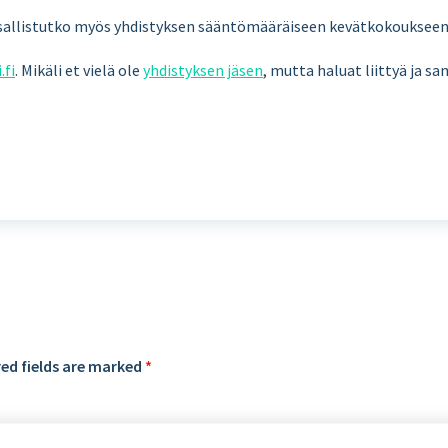
sallistutko myös yhdistyksen sääntömääräiseen kevätkokoukseen
.fi
. Mikäli et vielä ole
yhdistyksen jäsen
, mutta haluat liittyä ja s
ed fields are marked
*