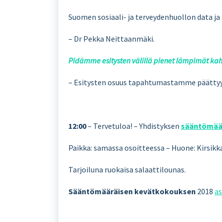
Suomen sosiaali- ja terveydenhuollon data j
– Dr Pekka Neittaanmäki.
Pidämme esitysten välillä pienet lämpimät kahv
– Esitysten osuus tapahtumastamme päättyy 
12:00
– Tervetuloa! – Yhdistyksen
sääntömää
Paikka: samassa osoitteessa – Huone: Kirsikk
Tarjoiluna ruokaisa salaattilounas.
Sääntömääräisen kevätkokouksen
2018
as