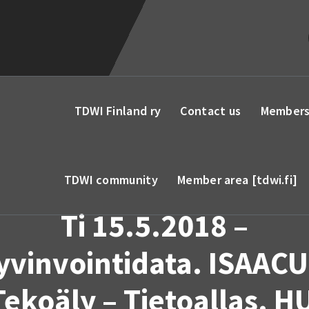
TDWI Finland ry
Contact us
Members
TDWI community
Member area [tdwi.fi]
Ti 15.5.2018 –
yvinvointidata. ISAACU
Tekoäly – Tietoallas. H