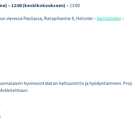
me) – 12:00 (kevätkokoukseen) –
13:00
un vieressä Pasilassa, Ratapihantie 9, Helsinki –
karttalinkki
–
uomalaisen hyvinvointidatan haltuunotto ja hyödyntäminen. Proje
Arkkitehtuuri.
.
a