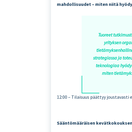
mahdollisuudet – miten niitä hyöd
Tuoreet tutkimust
yrityksen orga
tietämyksenhallin
strategiassa ja tote
teknologiaa hyödyn
miten tietämyks
12:00 – Tilaisuus päättyy joustavasti
Sääntömääräisen kevätkokoukse