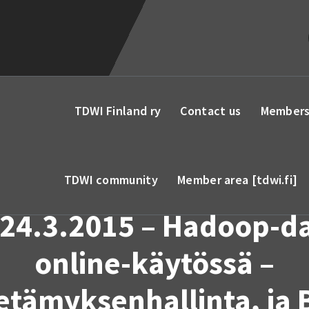
TDWI Finland ry
Contact us
Members
TDWI community
Member area [tdwi.fi]
 24.3.2015 – Hadoop-d
online-käytössä –
etämyksenhallinta, ja 