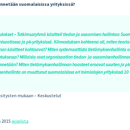
ynnetään suomalaisissa yrityksissä?
ulokset – Tutkimusryhmä käsitteli tiedon ja osaamisen hallintaa S
nisaatiossa ja pk-yrityksissä. Kiinnostuksen kohteena oli, miten teori
nan käsitteet kohtaavat? Miten systemaattista tietämyksenhallinta o
utuksessa? Millaisia ovat organisaation tiedon- ja osaamisenhallinnan
netään? Miten tietämyksenhallinnan haasteet eroavat suurten ja pk-yr
enhallinta on muuttunut suomalaisissa eri toimialojen yrityksissä 1
 esitysten mukaan – Keskustelut
n
2015
asialista