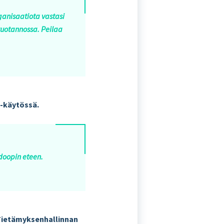
ganisaatiota vastasi
tuotannossa. Peilaa
-käytössä.
adoopin eteen.
Tietämyksenhallinnan