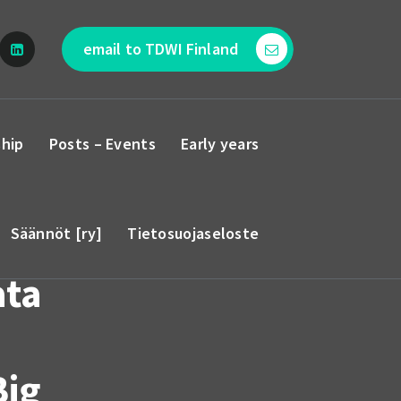
email to TDWI Finland
hip
Posts – Events
Early years
Säännöt [ry]
Tietosuojaseloste
ata
Big