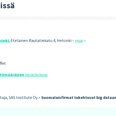
sissä
sinki
, Eteläinen Rautatiekatu 4, Helsinki –
map
–
ffet
tömääräinen
kevätkokous
htaja, SAS Institute Oy
– Suomalaisfirmat tukehtuvat big dataa