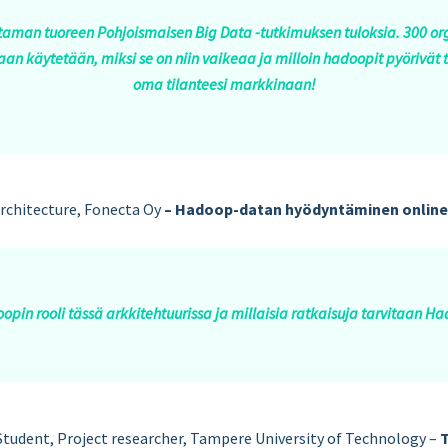
ottaman tuoreen Pohjoismaisen Big Data -tutkimuksen tuloksia. 300 or
an käytetään, miksi se on niin vaikeaa ja milloin hadoopit pyörivät 
oma tilanteesi markkinaan!
Architecture, Fonecta Oy
– Hadoop-datan hyödyntäminen online
pin rooli tässä arkkitehtuurissa ja millaisia ratkaisuja tarvitaan H
 Student, Project researcher, Tampere University of Technology –