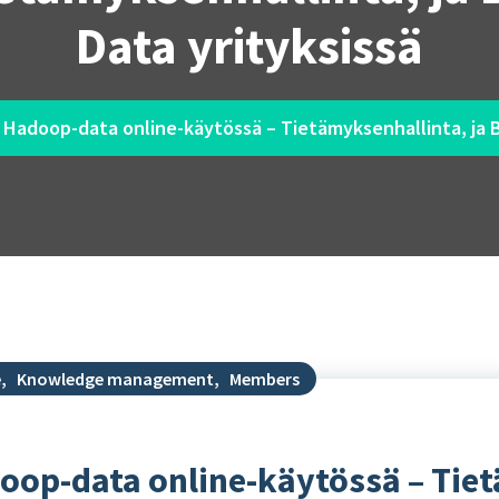
Data yrityksissä
– Hadoop-data online-käytössä – Tietämyksenhallinta, ja B
e
,
Knowledge management
,
Members
doop-data online-käytössä – Tie