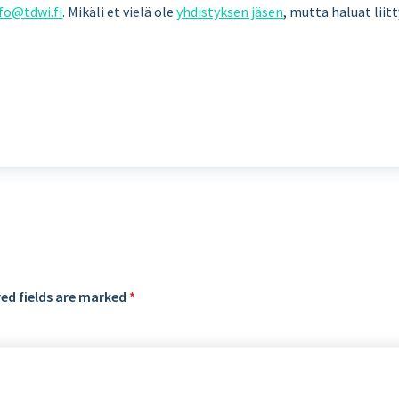
fo@tdwi.fi
. Mikäli et vielä ole
yhdistyksen jäsen
, mutta haluat liit
ed fields are marked
*