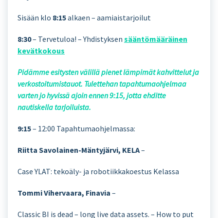
Sisään klo
8:15
alkaen – aamiaistarjoilut
8:30
– Tervetuloa! – Yhdistyksen
sääntömääräinen
kevätkokous
Pidämme esitysten välillä pienet lämpimät kahvittelut ja
verkostoitumistauot. Tulettehan tapahtumaohjelmaa
varten jo hyvissä ajoin ennen 9:15, jotta ehditte
nautiskella tarjoiluista.
9:15
– 12:00 Tapahtumaohjelmassa:
Riitta Savolainen-Mäntyjärvi, KELA
–
Case YLAT: tekoäly- ja robotiikkakoestus Kelassa
Tommi Vihervaara, Finavia
–
Classic BI is dead – long live data assets. – How to put