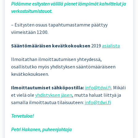
Pidämme esitysten välillä pienet lämpimät kahvittelut ja
verkostoitumistauot.
– Esitysten osuus tapahtumastamme päättyy
viimeistään 12:00.
Sääntömääräisen kevätkokouksen
2019
asialista
Ilmoitathan ilmoittautumisen yhteydessä,
osallistutko myös yhdistyksen sääntömääräiseen
kevätkokoukseen.
Ilmoittautumiset sähköpostilla:
info@tdwi.fi
. Mikäli
et vielä ole
yhdistyksen jäsen
, mutta haluat liittyä ja
samalla ilmoittautua tilaisuuteen:
info@tdwi.fi
Tervetuloa!
Petri Hakanen, puheenjohtaja