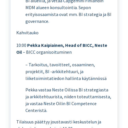
BI alueilla, ja vetää Capgemini Finlandin
MDM alueen konsultointia. Sepon
erityisosaamista ovat mm. BI strategia ja BI
governance.
Kahvitauko
10:00
Pekka Kaipiainen, Head of BICC, Neste
Oil
– BICC organisoituminen
– Tarkoitus, tavoitteet, osaaminen,
projektit, BI -arkkitehtuuri, ja
liiketoimintatiedon hallinta käytännössä
Pekka vastaa Neste Oilissa BI strategiasta
ja arkkitehtuurista, niiden toteuttamisesta,
ja vastaa Neste Oilin BI Competence
Centeristä.
Tilaisuus päättyy joustavasti keskustelun ja