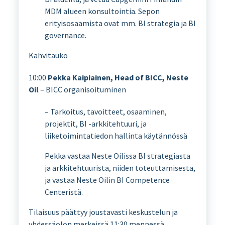
MDM alueen konsultointia. Sepon
erityisosaamista ovat mm. BI strategia ja BI
governance.
Kahvitauko
10:00
Pekka Kaipiainen, Head of BICC, Neste
Oil
– BICC organisoituminen
– Tarkoitus, tavoitteet, osaaminen,
projektit, BI -arkkitehtuuri, ja
liiketoimintatiedon hallinta käytännössä
Pekka vastaa Neste Oilissa BI strategiasta
ja arkkitehtuurista, niiden toteuttamisesta,
ja vastaa Neste Oilin BI Competence
Centeristä.
Tilaisuus päättyy joustavasti keskustelun ja
yhdessäolon merkeissä 11:30 mennessä