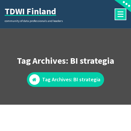
Skip
TDWI Finland
to
content
community of data professionals and leaders
Tag Archives: BI strategia
Tag Archives: BI strategia