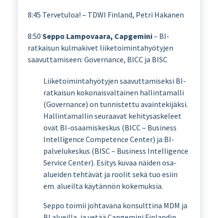
8:45 Tervetuloa! – TDWI Finland, Petri Hakanen
8:50
Seppo Lampovaara, Capgemini
– BI-
ratkaisun kulmakivet liiketoimintahyötyjen
saavuttamiseen: Governance, BICC ja BISC
Liiketoimintahyötyjen saavuttamiseksi BI-
ratkaisun kokonaisvaltainen hallintamalli
(Governance) on tunnistettu avaintekijäksi.
Hallintamallin seuraavat kehitysaskeleet
ovat BI-osaamiskeskus (BICC – Business
Intelligence Competence Center) ja BI-
palvelukeskus (BISC – Business Intelligence
Service Center). Esitys kuvaa näiden osa-
alueiden tehtävät ja roolit sekä tuo esiin
em. alueilta käytännön kokemuksia.
Seppo toimii johtavana konsulttina MDM ja
BI alueilla, ja vetää Capgemini Finlandin