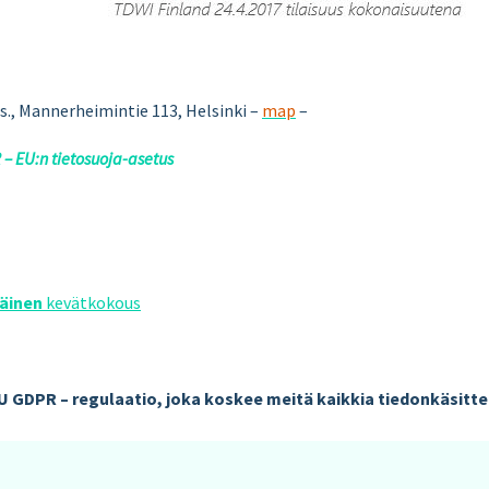
krs., Mannerheimintie 113, Helsinki –
map
–
 – EU:n tietosuoja-asetus
äinen
kevätkokous
U GDPR – regulaatio, joka koskee meitä kaikkia tiedonkäsittel