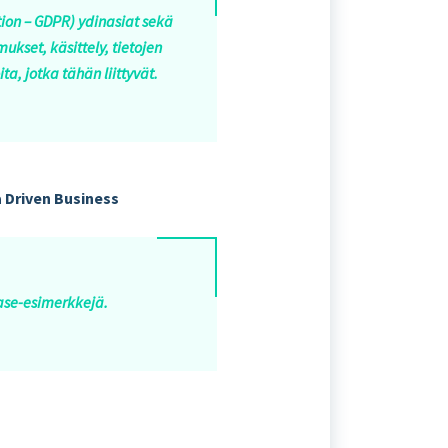
tion – GDPR) ydinasiat sekä
kset, käsittely, tietojen
a, jotka tähän liittyvät.
 Driven Business
Case-esimerkkejä.