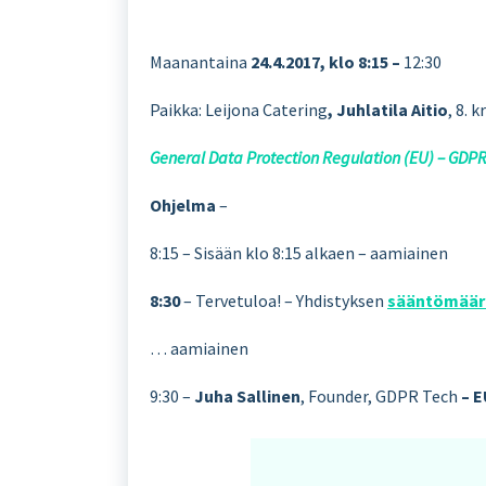
Maanantaina
24.4.2017, klo 8:15 –
12:30
Paikka: Leijona Catering
, Juhlatila Aitio
, 8. 
General Data Protection Regulation (EU) – GDPR
Ohjelma
–
8:15 – Sisään klo 8:15 alkaen – aamiainen
8:30
– Tervetuloa! – Yhdistyksen
sääntömäär
… aamiainen
9:30 –
Juha Sallinen
, Founder, GDPR Tech
– E