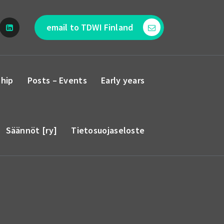
email to TDWI Finland
hip
Posts – Events
Early years
Säännöt [ry]
Tietosuojaseloste