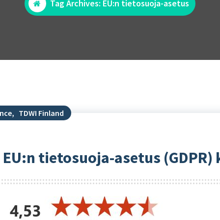
Tag Archives: EU:n tietosuoja-asetus
ance
,
TDWI Finland
a EU:n tietosuoja-asetus (GDPR)