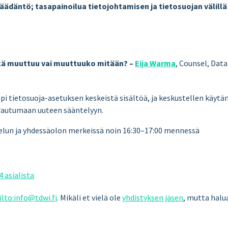
ädäntö; tasapainoilua tietojohtamisen ja tietosuojan välillä
ikä muuttuu vai muuttuuko mitään? –
Eija Warma
, Counsel, Data
äpi tietosuoja-asetuksen keskeistä sisältöä, ja keskustellen käytä
varautumaan uuteen sääntelyyn.
telun ja yhdessäolon merkeissä noin 16:30–17:00 mennessä
 asialista
lto:info@tdwi.fi
. Mikäli et vielä ole
yhdistyksen jäsen
, mutta halua