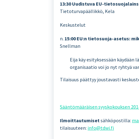
13:30
Uudistuva EU-tietosuojalainsä
Tietoturvapäällikkö, Kela
Keskustelut
n.
15:00
EU:n tietosuoja-asetus: m
Snellman
Eija käy esityksessään käydään l
organisaatio voi jo nyt ryhtyä 
Tilaisuus päättyy joustavasti keskus
Sääntömääräisen syyskokouksen 2014
Ilmoittautumiset
sähköpostilla:
mai
tilaisuuteen:
info@tdwi.fi