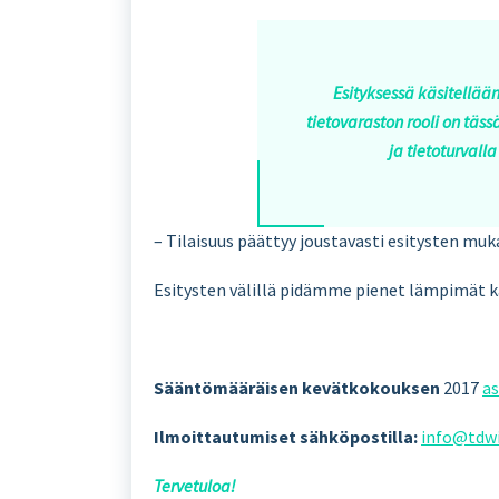
Esityksessä käsitellään
tietovaraston rooli on täs
ja tietoturvall
– Tilaisuus päättyy joustavasti esitysten muk
Esitysten välillä pidämme pienet lämpimät k
Sääntömääräisen kevätkokouksen
2017
as
Ilmoittautumiset sähköpostilla:
info@tdwi
Tervetuloa!