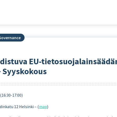
 Governance
udistuva EU-tietosuojalainsäädä
+ Syyskokous
(16:30-17:00)
inkatu 12 Helsinki – (
map
)