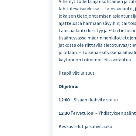
Aihe nyt todella ajankohtainen ja tu
lähitulevaisuudessa. – Lainsäädäntö, 
jokaisen tietojohtamisen asiantuntija
ajattelusta harmaan sävyihin; tai toi
Lainsäädäntö kiristyy ja EU:n tietosu
lisääntyvässä määrin henkilötietojen k
jatkossa ole riittävää tietoturvaa/t
jo ollaan. – Toisena esityksenä aihea
käytännön toimenpiteitä varautua.
Iltapäivätilaisuus.
Ohjelma:
12:00
– Sisään (kahvitarjoilu)
12:30
Tervetuloa! – Yhdistyksen
sään
Keskustelut ja kahvitauko