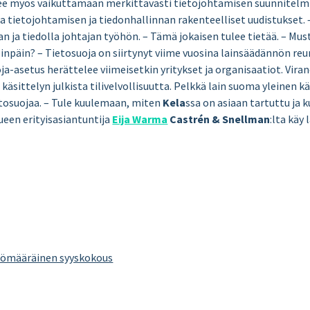
lee myös vaikuttamaan merkittävästi tietojohtamisen suunnitelmi
ja tietojohtamisen ja tiedonhallinnan rakenteelliset uudistukset.
n ja tiedolla johtajan työhön. – Tämä jokaisen tulee tietää. – Mus
sinpäin? – Tietosuoja on siirtynyt viime vuosina lainsäädännön re
oja-asetus herättelee viimeisetkin yritykset ja organisaatiot. Vir
äsittelyn julkista tilivelvollisuutta. Pelkkä lain suoma yleinen kä
ietosuojaa. – Tule kuulemaan, miten
Kela
ssa on asiaan tartuttu ja k
lueen erityisasiantuntija
Eija Warma
Castrén & Snellman
:lta käy
tömääräinen syyskokous