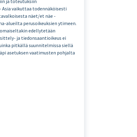
in ja toteutuksiin
 – Asia vaikuttaa todennäköisesti
tavalkoisesta näet/et näe -
una-alueilta perusoikeuksien ytimeen.
anomaiseltakin edellytetään
sittely- ja tiedonsaantioikeus ei
uinka pitkällä suunnitelmissa siellä
 läpi asetuksen vaatimusten pohjalta