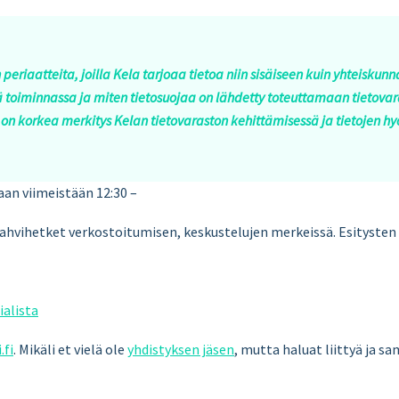
 periaatteita, joilla Kela tarjoaa tietoa niin sisäiseen kuin yhteiskun
sä toiminnassa ja miten tietosuojaa on lähdetty toteuttamaan tietovar
a on korkea merkitys Kelan tietovaraston kehittämisessä ja tietojen 
aan viimeistään 12:30 –
ahvihetket verkostoitumisen, keskustelujen merkeissä. Esitysten
ialista
.fi
. Mikäli et vielä ole
yhdistyksen jäsen
, mutta haluat liittyä ja s