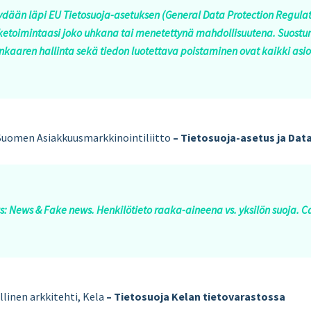
äydään läpi EU Tietosuoja-asetuksen (General Data Protection Regula
iiketoimintaasi joko uhkana tai menetettynä mahdollisuutena. Suostumu
nkaaren hallinta sekä tiedon luotettava poistaminen ovat kaikki asioit
 Suomen Asiakkuusmarkkinointiliitto
–
Tietosuoja-asetus ja Data
s: News & Fake news. Henkilötieto raaka-aineena vs. yksilön suoja. 
llinen arkkitehti, Kela
–
Tietosuoja Kelan tietovarastossa