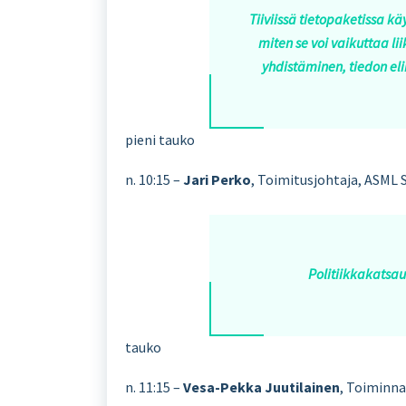
Tiiviissä tietopaketissa k
miten se voi vaikuttaa l
yhdistäminen, tiedon eli
pieni tauko
n. 10:15 –
Jari Perko
, Toimitusjohtaja, ASML
Politiikkakatsau
tauko
n. 11:15 –
Vesa-Pekka Juutilainen
, Toiminna