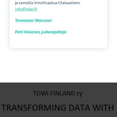
ja samalla ilmoittautua tilaisuuteen:
info@tdwi.fi
Tervetuloa! Welcome!
Petri Hakanen, puheenjohtaja