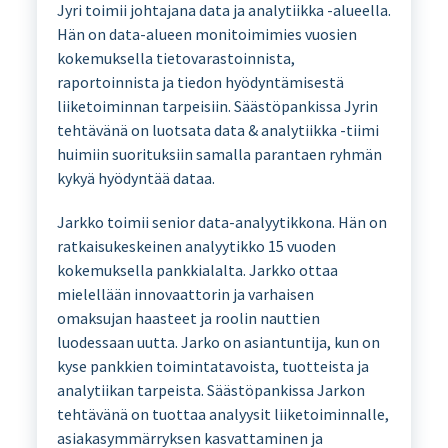
Jyri toimii johtajana data ja analytiikka -alueella.
Hän on data-alueen monitoimimies vuosien
kokemuksella tietovarastoinnista,
raportoinnista ja tiedon hyödyntämisestä
liiketoiminnan tarpeisiin. Säästöpankissa Jyrin
tehtävänä on luotsata data & analytiikka -tiimi
huimiin suorituksiin samalla parantaen ryhmän
kykyä hyödyntää dataa.
Jarkko toimii senior data-analyytikkona. Hän on
ratkaisukeskeinen analyytikko 15 vuoden
kokemuksella pankkialalta. Jarkko ottaa
mielellään innovaattorin ja varhaisen
omaksujan haasteet ja roolin nauttien
luodessaan uutta. Jarko on asiantuntija, kun on
kyse pankkien toimintatavoista, tuotteista ja
analytiikan tarpeista. Säästöpankissa Jarkon
tehtävänä on tuottaa analyysit liiketoiminnalle,
asiakasymmärryksen kasvattaminen ja