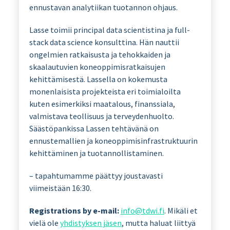
ennustavan analytiikan tuotannon ohjaus.
Lasse toimii principal data scientistina ja full-
stack data science konsulttina. Hän nauttii
ongelmien ratkaisusta ja tehokkaiden ja
skaalautuvien koneoppimisratkaisujen
kehittämisestä. Lassella on kokemusta
monenlaisista projekteista eri toimialoilta
kuten esimerkiksi maatalous, finanssiala,
valmistava teollisuus ja terveydenhuolto.
Säästöpankissa Lassen tehtävänä on
ennustemallien ja koneoppimisinfrastruktuurin
kehittäminen ja tuotannollistaminen.
– tapahtumamme päättyy joustavasti
viimeistään 16:30.
Registrations by e-mail:
info@tdwi.fi
. Mikäli et
vielä ole
yhdistyksen jäsen
, mutta haluat liittyä