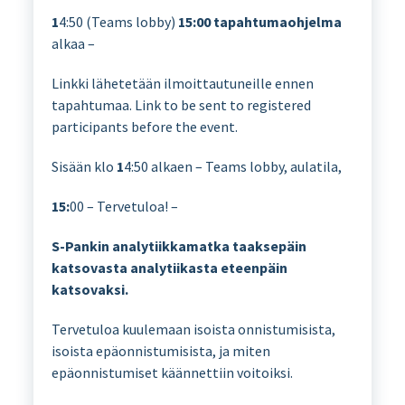
1
4:50 (Teams lobby)
15:00
tapahtumaohjelma
alkaa –
Linkki lähetetään ilmoittautuneille ennen
tapahtumaa. Link to be sent to registered
participants before the event.
Sisään klo
1
4:50 alkaen – Teams lobby, aulatila,
15:
00 – Tervetuloa! –
S-Pankin analytiikkamatka taaksepäin
katsovasta analytiikasta eteenpäin
katsovaksi.
Tervetuloa kuulemaan isoista onnistumisista,
isoista epäonnistumisista, ja miten
epäonnistumiset käännettiin voitoiksi.