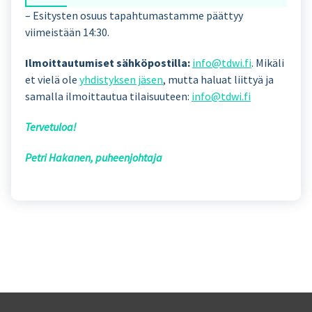
– Esitysten osuus tapahtumastamme päättyy
viimeistään 14:30.
Ilmoittautumiset sähköpostilla:
info@tdwi.fi
. Mikäli
et vielä ole
yhdistyksen jäsen
, mutta haluat liittyä ja
samalla ilmoittautua tilaisuuteen:
info@tdwi.fi
Tervetuloa!
Petri Hakanen, puheenjohtaja