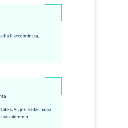
ulla liiketoimintaa,
inta
iikka, AI, jne. Kaikki nämä
oskaan aiemmin.