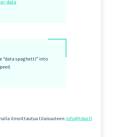
ter-data
 “data spaghetti” into
peed.
amalla ilmoittautua tilaisuuteen:
info@tdwi.fi