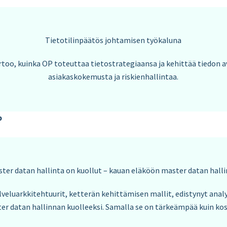
Tietotilinpäätös johtamisen työkaluna
rtoo, kuinka OP toteuttaa tietostrategiaansa ja kehittää tiedon av
asiakaskokemusta ja riskienhallintaa.
p
ter datan hallinta on kuollut – kauan eläköön master datan hall
veluarkkitehtuurit, ketterän kehittämisen mallit, edistynyt analyt
ter datan hallinnan kuolleeksi. Samalla se on tärkeämpää kuin k