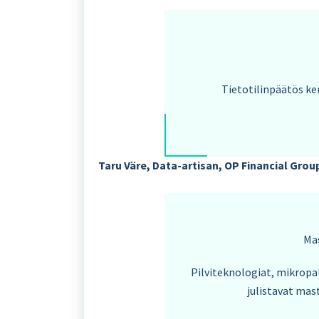
Tietotilinpäätös ke
Taru Väre, Data-artisan,
OP Financial Grou
Mas
Pilviteknologiat, mikropal
julistavat mas