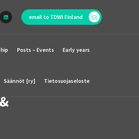
email to TDWI Finland
hip
Posts – Events
Early years
Säännöt [ry]
Tietosuojaseloste
 &