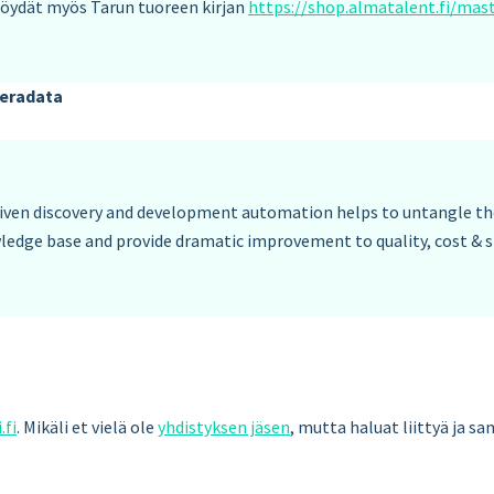
löydät myös Tarun tuoreen kirjan
https://shop.almatalent.fi/mas
Teradata
iven discovery and development automation helps to untangle the
ledge base and provide dramatic improvement to quality, cost & s
.fi
. Mikäli et vielä ole
yhdistyksen jäsen
, mutta haluat liittyä ja s