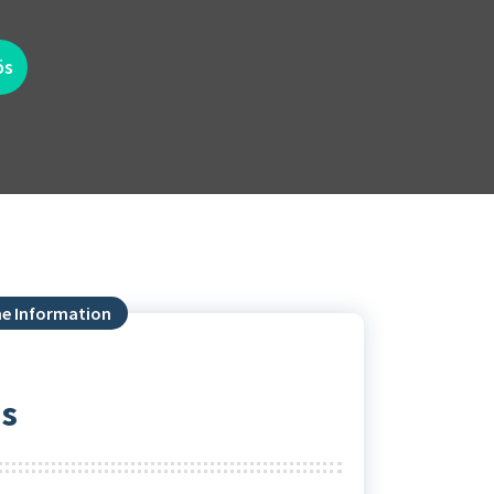
ös
he Information
ös