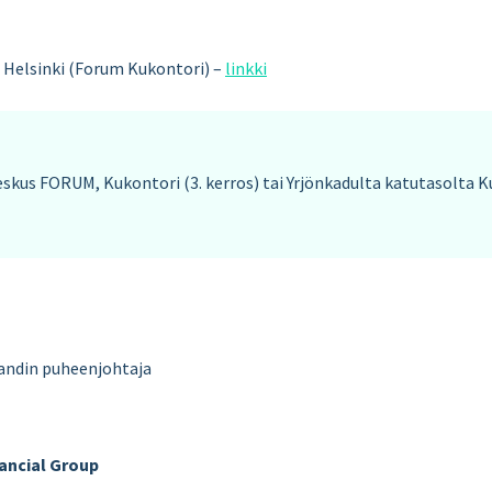
, Helsinki (Forum Kukontori) –
linkki
skus FORUM, Kukontori (3. kerros) tai Yrjönkadulta katutasolta 
landin puheenjohtaja
nancial Group