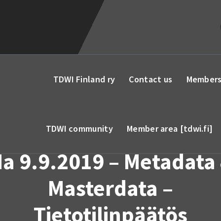
TDWI Finland ry
Contact us
Members
TDWI community
Member area [tdwi.fi]
a 9.9.2019 – Metadata
Masterdata –
Tietotilinpäätös