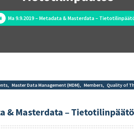
Ma 9.9.2019 – Metadata & Masterdata – Tietotilinpäät
ents
,
Master Data Management (MDM)
,
Members
,
Quality of T
a & Masterdata – Tietotilinpäät