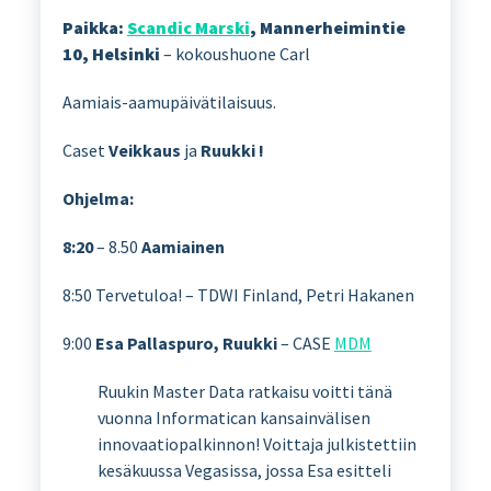
Paikka:
Scandic Marski
, Mannerheimintie
10, Helsinki
– kokoushuone Carl
Aamiais-aamupäivätilaisuus.
Caset
Veikkaus
ja
Ruukki !
Ohjelma:
8:20
– 8.50
Aamiainen
8:50 Tervetuloa! – TDWI Finland, Petri Hakanen
9:00
Esa Pallaspuro, Ruukki
– CASE
MDM
Ruukin Master Data ratkaisu voitti tänä
vuonna Informatican kansainvälisen
innovaatiopalkinnon! Voittaja julkistettiin
kesäkuussa Vegasissa, jossa Esa esitteli