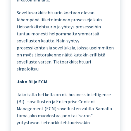
Sovellusarkkitehtuurin koetaan olevan
lähempänä liiketoiminnan prosesseja kuin
tietoarkkitehtuurin ja yhteys prosesseihin
tuntuu monesti helpommalta ymmärtää
sovellusten kautta. Näin syntyy
prosessikohtaisia sovelluksia, joissa useimmiten
on myös tietorakenne näitä kutakin erillistä
sovellusta varten. Tietoarkkitehtuuri
sirpaloituu.
Jako BI ja ECM
Jako tällä hetkellä on nk. business intelligence
(BI) –sovellusten ja Enterprise Content
Management (ECM) sovellusten välillä. Samalla
tämä jako muodostaa jaon tai ”särön”
yritystason tietoarkkitehtuurissakin.