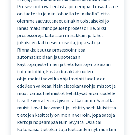
Prosessorit ovat entistä pienempiä. Toisaalta ne
on tuotettu jo niin ”ohuella tekniikalla”, että
olemme saavuttaneet ainakin toistaiseksi jo
lähes maksiminopeudet prosessorille. Siksi
prosessoreja laitetaan rinnakkain jo lähes
jokaiseen laitteeseen useita, jopa satoja.
Rinnakkaisuutta prosessoinnissa
automatisoidaan ja upotetaan
käyttöjärjestelmien ja tietokantojen sisäisiin
toimintoihin, koska rinnakkaisuuden
ohjelmointi sovellusohjelmointitasolla on
edelleen vaikeaa. Näin tietokantaohjelmistot ja
muut varusohjelmistot kehittyvät aivan uudelle
tasolle verraten nykyisiin ratkaisuihin. Samalla
muistit ovat kasvaneet ja kehittyneet. Muistissa
tietojen käsittely on monin verroin, jopa satoja
kertoja nopeampaa kuin levyiltä. Osia tai
kokonaisia tietokantoja luetaankin nyt muistiin