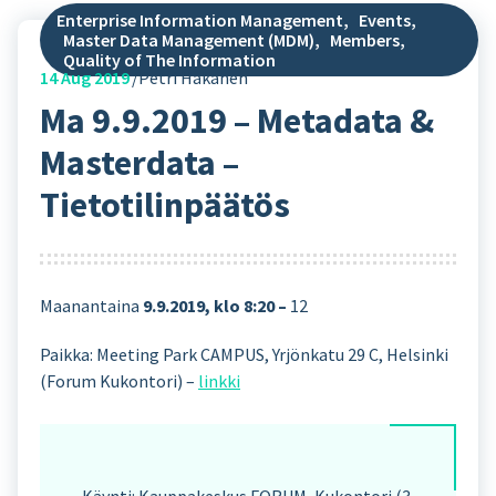
Enterprise Information Management
,
Events
,
Master Data Management (MDM)
,
Members
,
Quality of The Information
14
Aug 2019
Petri Hakanen
Ma 9.9.2019 – Metadata &
Masterdata –
Tietotilinpäätös
Maanantaina
9.9.2019, klo 8:20 –
12
Paikka: Meeting Park CAMPUS, Yrjönkatu 29 C, Helsinki
(Forum Kukontori) –
linkki
Käynti: Kauppakeskus FORUM, Kukontori (3.