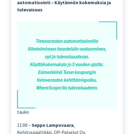
automatisointi – Käytännön kokemuksia ja
tulevaisuus
Tietovaraston automatisoinnilla
liiketoiminnan haasteisiin vastaaminen,
nyt ja tulevaisuudessa.
Käyttökokemuksia jo 5 vuoden ajalta.
Esimerkkinä Turun kaupungin
tietovaraston kehittämispolku.
WhereScape:lla tulevaisuuteen.
tauko
11:00 –
Seppo Lampovaara
,
Kehityspäällikkö, OP-Palvelut Oy,