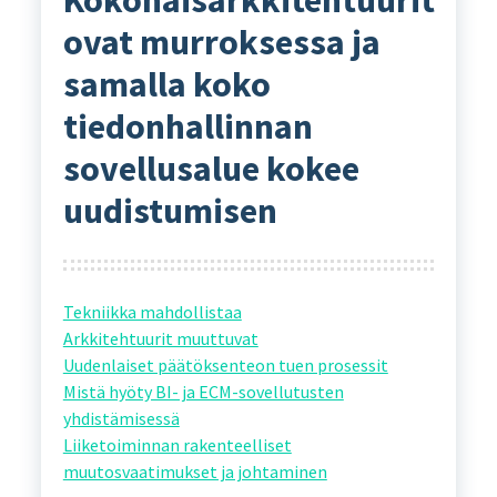
Kokonaisarkkitehtuurit
ovat murroksessa ja
samalla koko
tiedonhallinnan
sovellusalue kokee
uudistumisen
Tekniikka mahdollistaa
Arkkitehtuurit muuttuvat
Uudenlaiset päätöksenteon tuen prosessit
Mistä hyöty BI- ja ECM-sovellutusten
yhdistämisessä
Liiketoiminnan rakenteelliset
muutosvaatimukset ja johtaminen