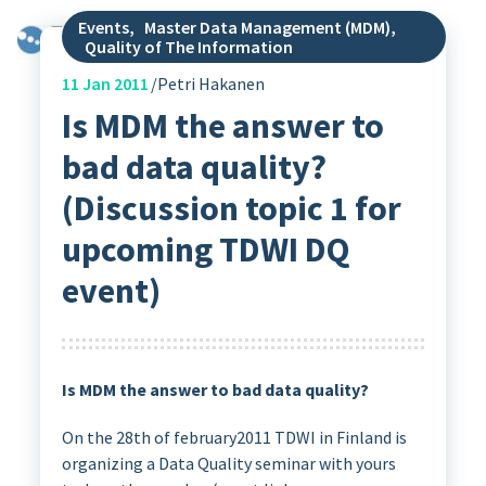
Events
,
Master Data Management (MDM)
,
Quality of The Information
11
Jan 2011
Petri Hakanen
Is MDM the answer to
bad data quality?
(Discussion topic 1 for
upcoming TDWI DQ
event)
Is MDM the answer to bad data quality?
On the 28th of february2011 TDWI in Finland is
organizing a Data Quality seminar with yours