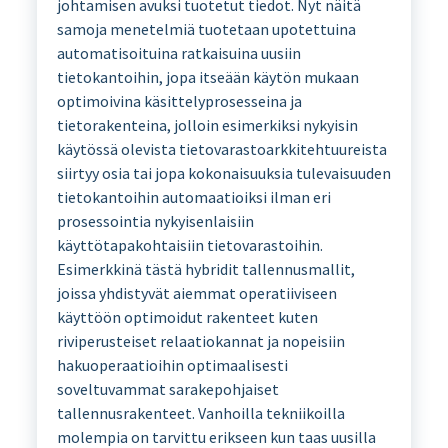
johtamisen avuksi tuotetut tiedot. Nyt näitä
samoja menetelmiä tuotetaan upotettuina
automatisoituina ratkaisuina uusiin
tietokantoihin, jopa itseään käytön mukaan
optimoivina käsittelyprosesseina ja
tietorakenteina, jolloin esimerkiksi nykyisin
käytössä olevista tietovarastoarkkitehtuureista
siirtyy osia tai jopa kokonaisuuksia tulevaisuuden
tietokantoihin automaatioiksi ilman eri
prosessointia nykyisenlaisiin
käyttötapakohtaisiin tietovarastoihin.
Esimerkkinä tästä hybridit tallennusmallit,
joissa yhdistyvät aiemmat operatiiviseen
käyttöön optimoidut rakenteet kuten
riviperusteiset relaatiokannat ja nopeisiin
hakuoperaatioihin optimaalisesti
soveltuvammat sarakepohjaiset
tallennusrakenteet. Vanhoilla tekniikoilla
molempia on tarvittu erikseen kun taas uusilla