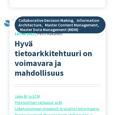
Collaborative Decision Making
,
Information
Architecture
,
Master Content Management
,
Master Data Management (MDM)
18
Feb 2011
Petri Hakanen
Hyvä
tietoarkkitehtuuri on
voimavara ja
mahdollisuus
Jako BI ja ECM
Yhteisölliset ratkaisut ja BI
Liiketoiminnan prosessit ja sisältö+informaatio
Master Content Management yhdistävänä ja