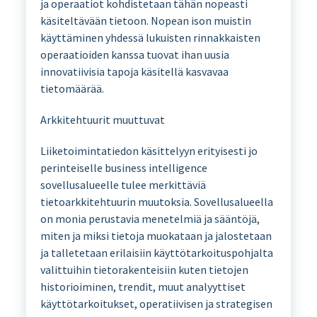
ja operaatiot kohdistetaan tähän nopeasti
käsiteltävään tietoon. Nopean ison muistin
käyttäminen yhdessä lukuisten rinnakkaisten
operaatioiden kanssa tuovat ihan uusia
innovatiivisia tapoja käsitellä kasvavaa
tietomäärää.
Arkkitehtuurit muuttuvat
Liiketoimintatiedon käsittelyyn erityisesti jo
perinteiselle business intelligence
sovellusalueelle tulee merkittäviä
tietoarkkitehtuurin muutoksia. Sovellusalueella
on monia perustavia menetelmiä ja sääntöjä,
miten ja miksi tietoja muokataan ja jalostetaan
ja talletetaan erilaisiin käyttötarkoituspohjalta
valittuihin tietorakenteisiin kuten tietojen
historioiminen, trendit, muut analyyttiset
käyttötarkoitukset, operatiivisen ja strategisen