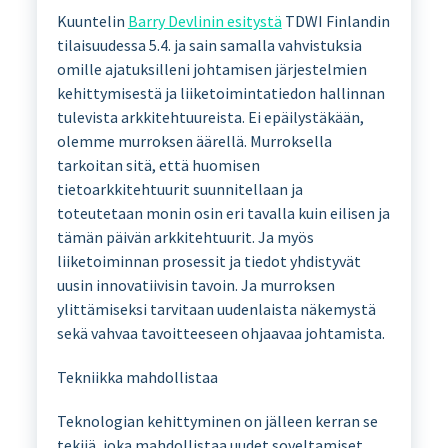
Kuuntelin
Barry Devlinin esitystä
TDWI Finlandin
tilaisuudessa 5.4. ja sain samalla vahvistuksia
omille ajatuksilleni johtamisen järjestelmien
kehittymisestä ja liiketoimintatiedon hallinnan
tulevista arkkitehtuureista. Ei epäilystäkään,
olemme murroksen äärellä. Murroksella
tarkoitan sitä, että huomisen
tietoarkkitehtuurit suunnitellaan ja
toteutetaan monin osin eri tavalla kuin eilisen ja
tämän päivän arkkitehtuurit. Ja myös
liiketoiminnan prosessit ja tiedot yhdistyvät
uusin innovatiivisin tavoin. Ja murroksen
ylittämiseksi tarvitaan uudenlaista näkemystä
sekä vahvaa tavoitteeseen ohjaavaa johtamista.
Tekniikka mahdollistaa
Teknologian kehittyminen on jälleen kerran se
tekijä, joka mahdollistaa uudet soveltamiset.