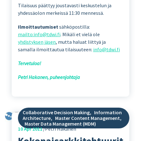
Tilaisuus päättyy joustavasti keskustelun ja
yhdessäolon merkeissä 11:30 mennessä.
Ilmoittautumiset
sähköpostilla:
mailto:info@tdwi.fi
. Mikäli et vielä ole
yhdistyksen jäsen
, mutta haluat liittyä ja
samalla ilmoittautua tilaisuuteen:
info@tdwi.fi
Tervetuloa!
Petri Hakanen, puheenjohtaja
Collaborative Decision Making
,
Information
Architecture
,
Master Content Management
,
Master Data Management (MDM)
10
Apr 2011
Petri Hakanen