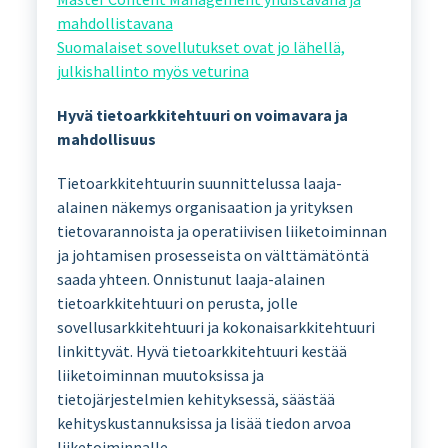
mahdollistavana
Suomalaiset sovellutukset ovat jo lähellä,
julkishallinto myös veturina
Hyvä tietoarkkitehtuuri on voimavara ja
mahdollisuus
Tietoarkkitehtuurin suunnittelussa laaja-
alainen näkemys organisaation ja yrityksen
tietovarannoista ja operatiivisen liiketoiminnan
ja johtamisen prosesseista on välttämätöntä
saada yhteen. Onnistunut laaja-alainen
tietoarkkitehtuuri on perusta, jolle
sovellusarkkitehtuuri ja kokonaisarkkitehtuuri
linkittyvät. Hyvä tietoarkkitehtuuri kestää
liiketoiminnan muutoksissa ja
tietojärjestelmien kehityksessä, säästää
kehityskustannuksissa ja lisää tiedon arvoa
liiketoiminnalle.