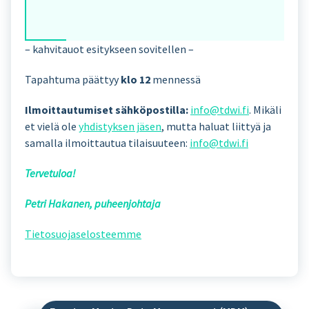
– kahvitauot esitykseen sovitellen –
Tapahtuma päättyy
klo 12
mennessä
Ilmoittautumiset sähköpostilla:
info@tdwi.fi
. Mikäli
et vielä ole
yhdistyksen jäsen
, mutta haluat liittyä ja
samalla ilmoittautua tilaisuuteen:
info@tdwi.fi
Tervetuloa!
Petri Hakanen, puheenjohtaja
Tietosuojaselosteemme