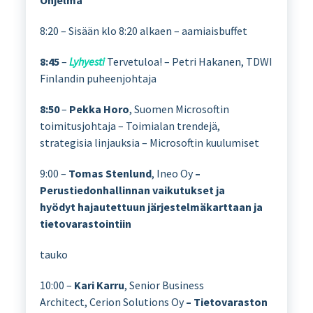
Ohjelma
8:20 – Sisään klo 8:20 alkaen – aamiaisbuffet
8:45
–
Lyhyesti
Tervetuloa! – Petri Hakanen, TDWI
Finlandin puheenjohtaja
8:50
–
Pekka Horo
, Suomen Microsoftin
toimitusjohtaja – Toimialan trendejä,
strategisia linjauksia – Microsoftin kuulumiset
9:00 –
Tomas Stenlund
, Ineo Oy
–
Perustiedonhallinnan vaikutukset ja
hyödyt hajautettuun järjestelmäkarttaan ja
tietovarastointiin
tauko
10:00 –
Kari Karru
, Senior Business
Architect, Cerion Solutions Oy
– Tietovaraston