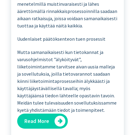
menetelmillä muistinvaraisesti ja lähes
äärettömällä rinnakkaisprosessoinnilla saadaan
aikaan ratkaisuja, joissa voidaan samanaikaisesti
tuottaa ja käyttää näitä kaikkia.
Uudenlaiset päätöksenteon tuen prosessit
Mutta samanaikaisesti kun tietokannat ja
varusohjelmistot ”älyköityvät”,
liiketoimintamme tarvitsee aivan uusia malleja
ja sovellutuksia, joilla tietovarannot saadaan
kiinni liiketoimintaprosesseihin älykkäästi ja
käyttäjäystävällisellä tavalla; myös
käyttäjäänsä tiedon lähteelle opastavin tavoin.
Meidän tulee tulevaisuuden sovellutuksissamme
kyetä yhdistämään tiedot ja toimenpiteet.
Read More