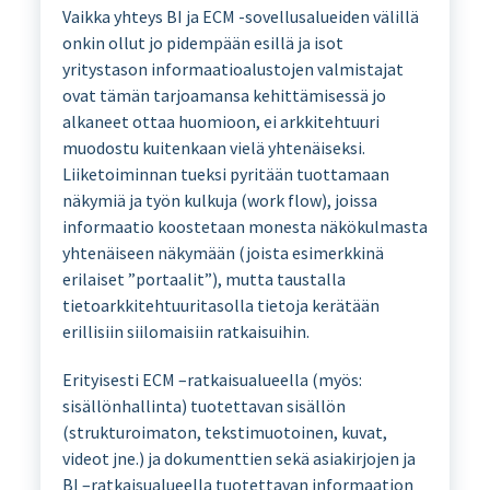
Vaikka yhteys BI ja ECM -sovellusalueiden välillä
onkin ollut jo pidempään esillä ja isot
yritystason informaatioalustojen valmistajat
ovat tämän tarjoamansa kehittämisessä jo
alkaneet ottaa huomioon, ei arkkitehtuuri
muodostu kuitenkaan vielä yhtenäiseksi.
Liiketoiminnan tueksi pyritään tuottamaan
näkymiä ja työn kulkuja (work flow), joissa
informaatio koostetaan monesta näkökulmasta
yhtenäiseen näkymään (joista esimerkkinä
erilaiset ”portaalit”), mutta taustalla
tietoarkkitehtuuritasolla tietoja kerätään
erillisiin siilomaisiin ratkaisuihin.
Erityisesti ECM –ratkaisualueella (myös:
sisällönhallinta) tuotettavan sisällön
(strukturoimaton, tekstimuotoinen, kuvat,
videot jne.) ja dokumenttien sekä asiakirjojen ja
BI –ratkaisualueella tuotettavan informaation