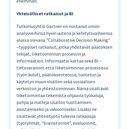
enemmän.
Yhteisölliset ratkaisut ja BI
Tutkimusyhtiö Gartner on nostanut omiin
analyyseihinsä hyvin uutena ja kehitytsvaiheensa
alussa olevana ”Collaborative Decision Making”
–tyyppiset ratkaisut, jotka yhdistävät päätöksen
tekijät, liiketoiminnan prosessin ja
informaation. Informaatio kattaa sekä BI –
tietovarannot että liiketoiminnan prosessissa
(työn kulut), päätöksenteossa, tuotetun ja
käytetyn muun sisällön sekä sosiaalisen
verkoston ja yhteistoiminnan. Nämä sisältävät
liiketoimintaa tekemistä ohjaavia työkaluja,
pohjia ja malleja sisällön tuottamisen
avustamiseksi ja vakioimiseksi. Lisäksi ne
sisältävät yhteistyötä tukevia ratkaisuja
(työryhmät, ”brainstormit”, evaluoinnit,