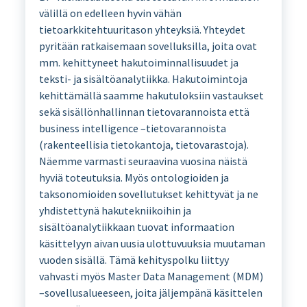
välillä on edelleen hyvin vähän
tietoarkkitehtuuritason yhteyksiä. Yhteydet
pyritään ratkaisemaan sovelluksilla, joita ovat
mm. kehittyneet hakutoiminnallisuudet ja
teksti- ja sisältöanalytiikka. Hakutoimintoja
kehittämällä saamme hakutuloksiin vastaukset
sekä sisällönhallinnan tietovarannoista että
business intelligence –tietovarannoista
(rakenteellisia tietokantoja, tietovarastoja).
Näemme varmasti seuraavina vuosina näistä
hyviä toteutuksia. Myös ontologioiden ja
taksonomioiden sovellutukset kehittyvät ja ne
yhdistettynä hakutekniikoihin ja
sisältöanalytiikkaan tuovat informaation
käsittelyyn aivan uusia ulottuvuuksia muutaman
vuoden sisällä. Tämä kehityspolku liittyy
vahvasti myös Master Data Management (MDM)
–sovellusalueeseen, joita jäljempänä käsittelen