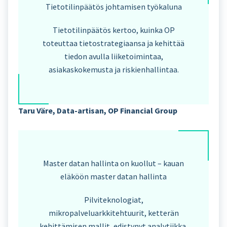
Tietotilinpäätös johtamisen työkaluna
Tietotilinpäätös kertoo, kuinka OP
toteuttaa tietostrategiaansa ja kehittää
tiedon avulla liiketoimintaa,
asiakaskokemusta ja riskienhallintaa.
Taru Väre, Data-artisan,
OP Financial Group
Master datan hallinta on kuollut – kauan
eläköön master datan hallinta
Pilviteknologiat,
mikropalveluarkkitehtuurit, ketterän
kehittämisen mallit, edistynyt analytiikka,