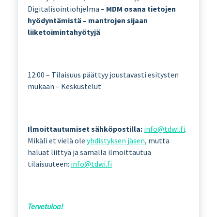
Digitalisointiohjelma –
MDM osana tietojen
hyödyntämistä – mantrojen sijaan
liiketoimintahyötyjä
12:00 – Tilaisuus päättyy joustavasti esitysten
mukaan – Keskustelut
Ilmoittautumiset sähköpostilla:
info@tdwi.fi
.
Mikäli et vielä ole
yhdistyksen jäsen
, mutta
haluat liittyä ja samalla ilmoittautua
tilaisuuteen:
info@tdwi.fi
Tervetuloa!