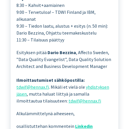
8:30 – Kahvit+aamiainen
9:00 – Tervetuloa! – TDWI Finland ja IBM,
alkusanat
9:30 – Tiedon laatu, alustus + esitys (n. 50 min):
Dario Bezzina, Ohjattu teemakeskustelu
11:30 – Tilaisuus päättyy
Esityksen pitää
Dario Bezzina
, Affecto Sweden,
”Data Quality Evangelist”, Data Quality Solution
Architect and Business Development Manager
Ilmoittautumiset sähköpostilla:
tdwif@hennax.fi
. Mikäli et vielä ole
yhdistyksen
jäsen
, mutta haluat liittyä ja samalla
ilmoittautua tilaisuuteen:
tdwif@hennax.fi
Alkulämmittelynä aiheeseen,
osallistuttehan kommentein
Linkedin