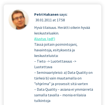
Petri Hakanen
says:
30.01.2011 at 17:58
Hyvä tilaisuus. Herätti oikein hyvää
keskusteluakin.
Alustus (pdf)
Tässä joitain poimintojani,
havaintoja, esityksestä ja
keskusteluista:
– Tieto -> Luotettavuus ->
Luotettava
– Seminaariyleisö: a) Data Quality on
tärkeä b) vain muutamalla on
”ohjelma” ja prosessit sitä varten
– Data Quality – asiana ei ymmärretä
samalla tavalla – monia erilaisia
tulkintoja