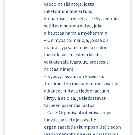
validointisääntöjä, jotta
liiketoiminnalle ei tulisi
kirjaamisessa viivettä. -> Systeemiin
sallitaan huonoa dataa, joka
aiheuttaa harmia myöhemmin
– On myös toimialoja, joissa on
määrättyjä vaatimuksia tiedon
laadulle kuten esimerkiksi
vakuutusala (vastuut, prosessit,
mittaaminen)
– Kypsyys asiaan on kasvussa.
Tutkimusten mukaan monet ovat jo
alkaneet mitata tiedon laatuun
liittyviä asioita, ja tiedostavat
tarpeen parantaa laatua
– Case: Organisaatiot voivat myös
luovuttaa tietoja toiselle
organisaatiolle (kumppanille) tiedon
laadun parantamiseksi. – Asiakas oli