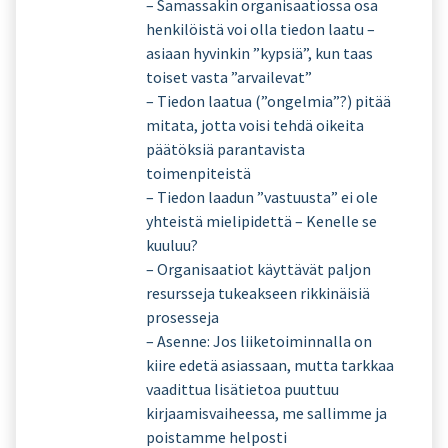
– Samassakin organisaatiossa osa
henkilöistä voi olla tiedon laatu –
asiaan hyvinkin ”kypsiä”, kun taas
toiset vasta ”arvailevat”
– Tiedon laatua (”ongelmia”?) pitää
mitata, jotta voisi tehdä oikeita
päätöksiä parantavista
toimenpiteistä
– Tiedon laadun ”vastuusta” ei ole
yhteistä mielipidettä – Kenelle se
kuuluu?
– Organisaatiot käyttävät paljon
resursseja tukeakseen rikkinäisiä
prosesseja
– Asenne: Jos liiketoiminnalla on
kiire edetä asiassaan, mutta tarkkaa
vaadittua lisätietoa puuttuu
kirjaamisvaiheessa, me sallimme ja
poistamme helposti