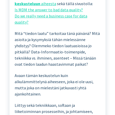
keskusteluun
aiheesta
sekä tällä sivustolla:
Is MDM the answer to bad data quality?
Do we really need a business case for data
quality?
Mitä “tiedon laatu” tarkoitaa tänä päivänä? Mitä
asioita ja kysymyksiä tähän mielessänne
yhdistyy? Olemmeko tiedon laatuasioissa jo
pitkällä? Data-Informaatio-toimenpide,
tekniikka vs. ihminen, asenteet – Missä tänään
ovat tiedon laadun haastavimmat paikat?
Avaan tämän keskustelun kuin
alkulämmittelynä aiheeseen, joka ei ole uusi,
mutta joka on mielestäni jatkuvasti yhtä
ajankohtainen.
Liittyy sekä tekniikkaan, softaan ja
liiketoiminnan prosesseihin, ja johtamiseen,