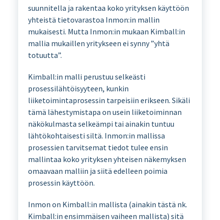
suunnitella ja rakentaa koko yrityksen käyttöön
yhteistä tietovarastoa Inmon:in mallin
mukaisesti. Mutta Inmon:in mukaan Kimball:in
mallia mukaillen yritykseen ei synny ”yhtä
totuutta”.
Kimball:in malli perustuu selkeästi
prosessilähtöisyyteen, kunkin
liiketoimintaprosessin tarpeisiin erikseen. Sikäli
tämä lähestymistapa on usein liiketoiminnan
näkökulmasta selkeämpi tai ainakin tuntuu
lähtökohtaisesti siltä. Inmon:in mallissa
prosessien tarvitsemat tiedot tulee ensin
mallintaa koko yrityksen yhteisen näkemyksen
omaavaan malliin ja siitä edelleen poimia
prosessin käyttöön.
Inmon on Kimball:in mallista (ainakin tästä nk.
Kimball:in ensimmäisen vaiheen mallista) sitä