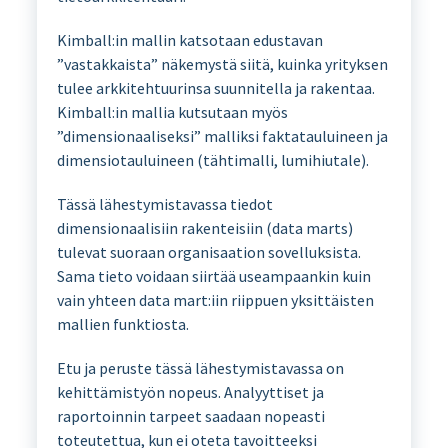
Kimball:in mallin katsotaan edustavan
”vastakkaista” näkemystä siitä, kuinka yrityksen
tulee arkkitehtuurinsa suunnitella ja rakentaa.
Kimball:in mallia kutsutaan myös
”dimensionaaliseksi” malliksi faktatauluineen ja
dimensiotauluineen (tähtimalli, lumihiutale).
Tässä lähestymistavassa tiedot
dimensionaalisiin rakenteisiin (data marts)
tulevat suoraan organisaation sovelluksista.
Sama tieto voidaan siirtää useampaankin kuin
vain yhteen data mart:iin riippuen yksittäisten
mallien funktiosta.
Etu ja peruste tässä lähestymistavassa on
kehittämistyön nopeus. Analyyttiset ja
raportoinnin tarpeet saadaan nopeasti
toteutettua, kun ei oteta tavoitteeksi