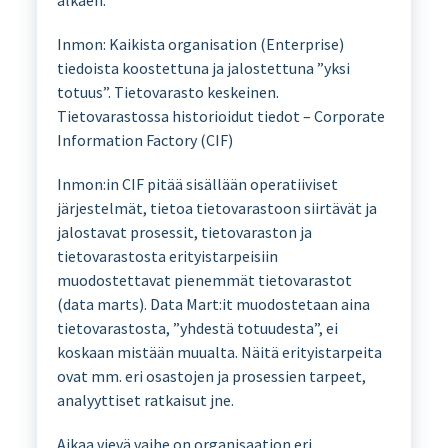
Inmon: Kaikista organisation (Enterprise)
tiedoista koostettuna ja jalostettuna ”yksi
totuus”. Tietovarasto keskeinen.
Tietovarastossa historioidut tiedot – Corporate
Information Factory (CIF)
Inmon:in CIF pitää sisällään operatiiviset
järjestelmät, tietoa tietovarastoon siirtävät ja
jalostavat prosessit, tietovaraston ja
tietovarastosta erityistarpeisiin
muodostettavat pienemmät tietovarastot
(data marts). Data Mart:it muodostetaan aina
tietovarastosta, ”yhdestä totuudesta”, ei
koskaan mistään muualta. Näitä erityistarpeita
ovat mm. eri osastojen ja prosessien tarpeet,
analyyttiset ratkaisut jne.
Aikaa vievä vaihe on organisaation eri