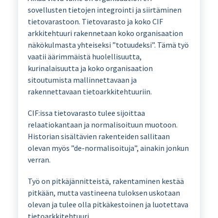
sovellusten tietojen integrointi ja siirtäminen
tietovarastoon. Tietovarasto ja koko CIF
arkkitehtuuri rakennetaan koko organisaation
näkökulmasta yhteiseksi ”totuudeksi”. Tämä työ
vaatii äärimmäistä huolellisuutta,
kurinalaisuutta ja koko organisaation
sitoutumista mallinnettavaan ja
rakennettavaan tietoarkkitehtuuriin.
CIF:issa tietovarasto tulee sijoittaa
relaatiokantaan ja normalisoituun muotoon.
Historian sisältävien rakenteiden sallitaan
olevan myös ”de-normalisoituja”, ainakin jonkun
verran.
Työ on pitkäjännitteistä, rakentaminen kestää
pitkään, mutta vastineena tuloksen uskotaan
olevan ja tulee olla pitkäkestoinen ja luotettava
tietoarkkitehtuuri.