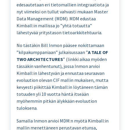
edesautetaan eri tietomallien integraatiota ja
nyt viimeksi on tullut vahvasti mukaan Master
Data Management (MDM). MDM edustaa
Kimball:in mallissa jo ”yhtä totuutta”
lähestyvää yritystason tietoarkkitehtuuria.
No tästäkin Bill Inmon pääsee nokittamaan
”kilpakumppaniaan” julkaisussaan ”
A TALE OF
TWO ARCHITECTURES
” (linkki aikaa myöden
tässäkin vanhentunut), jossa Inmon arvioi
Kimball:in lähestyvän ja ennustaa seuraavan
evoluution olevan CIF mallin mukaisen, mutta
kevyesti piikittää Kimball:in löytäneen tämän
totuuden yli 10 vuotta häntä itseään
myöhemmin pitkän älykkään evoluution
tuloksena.
Samalla Inmon arvioi MDM:n myötä Kimball:in
mallin menettäneen perustavan etunsa,