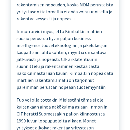
rakentamisen nopeuden, koska MDM perusteista
yritystason tietomallia ei enää voi suunnitella ja
rakentaa kevyesti ja nopeasti.
Inmon arvioi myös, että Kimball:in mallien
suosio perustuu hyvin paljon business
intelligence tuoteteknologian ja jakeluketjun
kaupallisiin lähtökohtiin; myyntiä on saatava
jatkuvasti ja nopeasti. CIF arkkitehtuurin
suunnittelu ja rakentaminen kestää tästä
näkökulmasta liian kauan. Kimball:in nopea data
mart:ien rakentamismalli on tarjonnut
paremman perustan nopeaan tuotemyyntiin.
Tuo voi olla tottakin. Mielestäni tämä ei ole
kuitenkaan ainoa näkökulma asiaan. Inmon:in
CIF herätti Suomessakin paljon kiinnostusta
1990 luvun loppupuolelta alkaen. Monet
yritykset alkoivat rakentaa yritystason