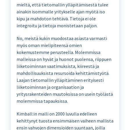
mieltä, että tietomallin ylläpitämisestä tulee
ainakin isommalle yritykselle ajan myötä iso
kipu ja mahdoton tehtävä. Tietoja ei ole
integroitu ja tietoja monistetaan paljon.
No, meistä kukin muodostaa asiasta varmasti
myös oman mielipiteensä omien
kokemustemme perusteella. Molemmissa
malleissa on hyvät ja huonot puolensa, riippuen
liiketoiminnan vaatimuksista, kiireestä ja
mahdollisuuksista resursoida kehittämistyötä.
Laajan tietomallin ylläpitäminen erityisesti
liiketoiminnan ja organisaation ja
yritysrakenteiden muutoksissa on usein työlästä
molemmissa tapauksissa.
Kimball:in malli on 2000 luvulla edelleen
kehittynyt tuosta ensimmäisen vaiheen mallista
ensin vahvojen dimensioiden suuntaan, joilla