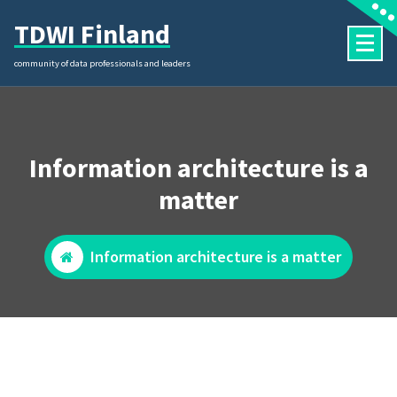
Skip
TDWI Finland
to
content
community of data professionals and leaders
Information architecture is a
matter
Information architecture is a matter