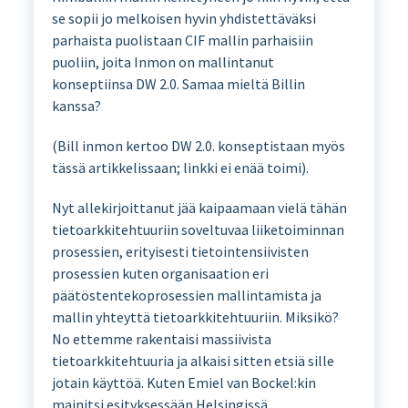
se sopii jo melkoisen hyvin yhdistettäväksi
parhaista puolistaan CIF mallin parhaisiin
puoliin, joita Inmon on mallintanut
konseptiinsa DW 2.0. Samaa mieltä Billin
kanssa?
(Bill inmon kertoo DW 2.0. konseptistaan myös
tässä artikkelissaan; linkki ei enää toimi).
Nyt allekirjoittanut jää kaipaamaan vielä tähän
tietoarkkitehtuuriin soveltuvaa liiketoiminnan
prosessien, erityisesti tietointensiivisten
prosessien kuten organisaation eri
päätöstentekoprosessien mallintamista ja
mallin yhteyttä tietoarkkitehtuuriin. Miksikö?
No ettemme rakentaisi massiivista
tietoarkkitehtuuria ja alkaisi sitten etsiä sille
jotain käyttöä. Kuten Emiel van Bockel:kin
mainitsi esityksessään Helsingissä,