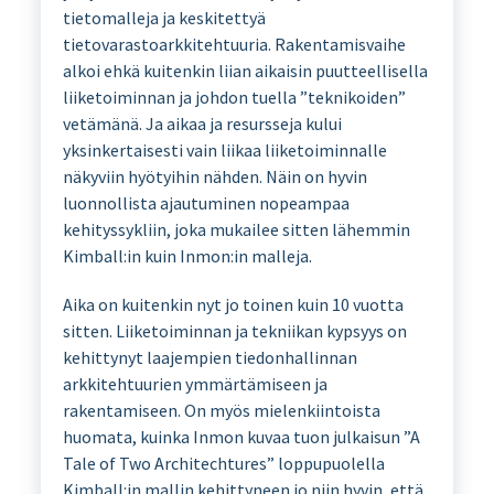
tietomalleja ja keskitettyä
tietovarastoarkkitehtuuria. Rakentamisvaihe
alkoi ehkä kuitenkin liian aikaisin puutteellisella
liiketoiminnan ja johdon tuella ”teknikoiden”
vetämänä. Ja aikaa ja resursseja kului
yksinkertaisesti vain liikaa liiketoiminnalle
näkyviin hyötyihin nähden. Näin on hyvin
luonnollista ajautuminen nopeampaa
kehityssykliin, joka mukailee sitten lähemmin
Kimball:in kuin Inmon:in malleja.
Aika on kuitenkin nyt jo toinen kuin 10 vuotta
sitten. Liiketoiminnan ja tekniikan kypsyys on
kehittynyt laajempien tiedonhallinnan
arkkitehtuurien ymmärtämiseen ja
rakentamiseen. On myös mielenkiintoista
huomata, kuinka Inmon kuvaa tuon julkaisun ”A
Tale of Two Architechtures” loppupuolella
Kimball:in mallin kehittyneen jo niin hyvin, että