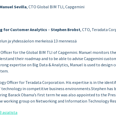
Manuel Sevilla
, CTO Global BIM TLI, Capgemini
g for Customer Analytics
–
Stephen Brobst
, CTO, Teradata Cor
telun ja yhdessäolon merkeissä 13 mennessä
l Officer for the Global BIM TLI of Capgemini. Manuel monitors t
derstand their roadmap and to be able to advise Capgemini custom
strong expertise on Big Data & Analytics, Manuel is used to design 
stem.
ogy Officer for Teradata Corporation. His expertise is in the iden
of technology in competitive business environments.Stephen has b
ring Barack Obama’s first term he was also appointed to the Presi
the working group on Networking and Information Technology Re
 asialista