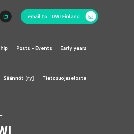
email to TDWI Finland
hip
Posts – Events
Early years
Säännöt [ry]
Tietosuojaseloste
–
WI