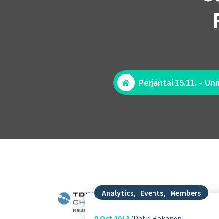
Perjantai 15.11. – Un
Analytics
,
Events
,
Members
8
Oct 2013
Petri Hakanen