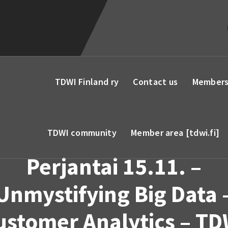
TDWI Finland ry
Contact us
Members
TDWI community
Member area [tdwi.fi]
Perjantai 15.11. –
Unmystifying Big Data 
ustomer Analytics – TD