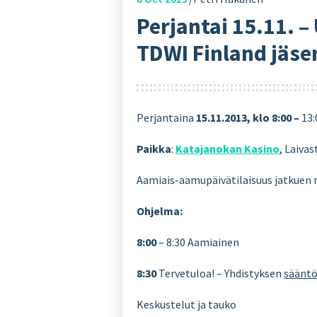
Perjantai 15.11. –
TDWI Finland jäse
Perjantaina
15.11.2013, klo 8:00 –
13:
Paikka
:
Katajanokan Kasino
, Laiva
Aamiais-aamupäivätilaisuus jatkuen no
Ohjelma:
8:00
– 8:30 Aamiainen
8:30
Tervetuloa! – Yhdistyksen
säänt
Keskustelut ja tauko