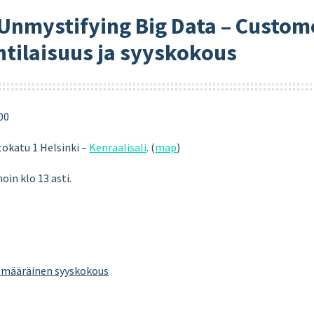
 Unmystifying Big Data – Custome
ntilaisuus ja syyskokous
00
stokatu 1 Helsinki –
Kenraalisali
. (
map
)
in klo 13 asti.
ömääräinen syyskokous