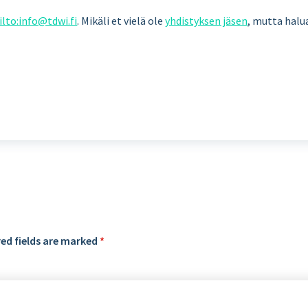
lto:info@tdwi.fi
. Mikäli et vielä ole
yhdistyksen jäsen
, mutta halua
ed fields are marked
*