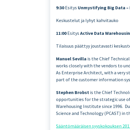
9:30
Esitys
Unmystifying Big Data – 
Keskustelut ja lyhyt kahvitauko
11:00
Esitys
Active Data Warehousin
Tilaisuus päättyy joustavasti keskus
Manuel Sevilla
is the Chief Technica
works closely with the vendors to un
As Enterprise Architect, with a very 
part of the customer information sy
Stephen Brobst
is the Chief Technol
opportunities for the strategic use 
Warehousing Institute since 1996. Du
Science and Technology (PCAST) in 
Sääntömääräisen syyskokouksen 2013