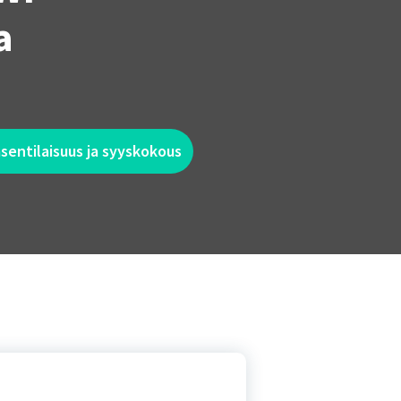
a
äsentilaisuus ja syyskokous