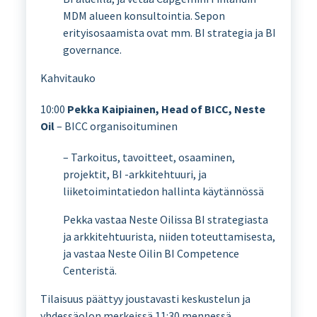
MDM alueen konsultointia. Sepon
erityisosaamista ovat mm. BI strategia ja BI
governance.
Kahvitauko
10:00
Pekka Kaipiainen, Head of BICC, Neste
Oil
– BICC organisoituminen
– Tarkoitus, tavoitteet, osaaminen,
projektit, BI -arkkitehtuuri, ja
liiketoimintatiedon hallinta käytännössä
Pekka vastaa Neste Oilissa BI strategiasta
ja arkkitehtuurista, niiden toteuttamisesta,
ja vastaa Neste Oilin BI Competence
Centeristä.
Tilaisuus päättyy joustavasti keskustelun ja
yhdessäolon merkeissä 11:30 mennessä