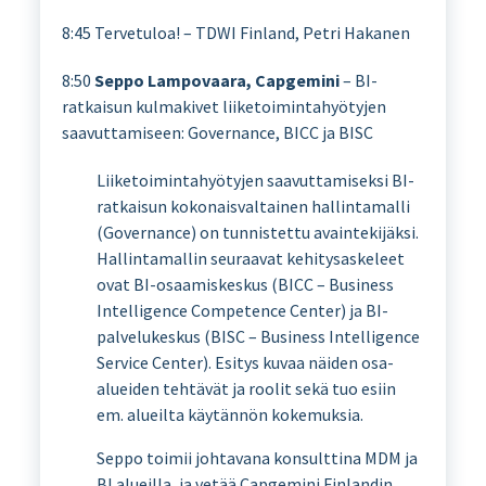
8:45 Tervetuloa! – TDWI Finland, Petri Hakanen
8:50
Seppo Lampovaara, Capgemini
– BI-
ratkaisun kulmakivet liiketoimintahyötyjen
saavuttamiseen: Governance, BICC ja BISC
Liiketoimintahyötyjen saavuttamiseksi BI-
ratkaisun kokonaisvaltainen hallintamalli
(Governance) on tunnistettu avaintekijäksi.
Hallintamallin seuraavat kehitysaskeleet
ovat BI-osaamiskeskus (BICC – Business
Intelligence Competence Center) ja BI-
palvelukeskus (BISC – Business Intelligence
Service Center). Esitys kuvaa näiden osa-
alueiden tehtävät ja roolit sekä tuo esiin
em. alueilta käytännön kokemuksia.
Seppo toimii johtavana konsulttina MDM ja
BI alueilla, ja vetää Capgemini Finlandin