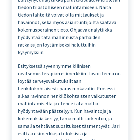
tiedon tilastolliseen mallintamiseen. Näitä
tiedon lähteitä voivat olla mittaukset ja
havainnot, sekä myös asiantuntijoilta saatava
kokemusperäinen tieto. Ohjaava analytiikka
hyödyntää tätä mallinnusta parhaiden
ratkaisujen löytämiseksi haluttuihin
kysymyksiin.
Esityksessä syvennymme kliinisen
ravitsemusterapian esimerkkiin. Tavoitteena on
löytää terveysvaikutuksiltaan
henkilökohtaisesti paras ruokavalio. Prosessi
alkaa ravinnon henkilökohtaisten vaikutusten
mallintamisella ja etenee tätä mallia
hyödyntävään päättelyyn. Kun havaintoja ja
kokemuksia kertyy, tämä malli tarkentuu, ja
samalla tehtävät suositukset täsmentyvät. Jari
esittää esimerkkejä tuloksista ja