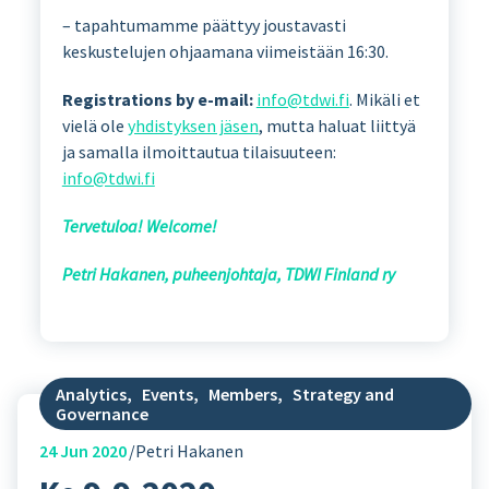
– tapahtumamme päättyy joustavasti
keskustelujen ohjaamana viimeistään 16:30.
Registrations by e-mail:
info@tdwi.fi
. Mikäli et
vielä ole
yhdistyksen jäsen
, mutta haluat liittyä
ja samalla ilmoittautua tilaisuuteen:
info@tdwi.fi
Tervetuloa! Welcome!
Petri Hakanen, puheenjohtaja, TDWI Finland ry
Analytics
,
Events
,
Members
,
Strategy and
Governance
24
Jun 2020
Petri Hakanen