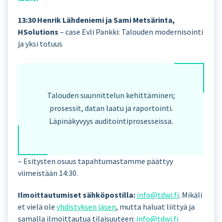
13:30 Henrik Lähdeniemi ja Sami Metsärinta,
HSolutions
– case Evli Pankki: Talouden modernisointi
ja yksi totuus
Talouden suunnittelun kehittäminen;
prosessit, datan laatu ja raportointi.
Läpinäkyvyys auditointiprosesseissa.
– Esitysten osuus tapahtumastamme päättyy
viimeistään 14:30.
Ilmoittautumiset sähköpostilla:
info@tdwi.fi
. Mikäli
et vielä ole
yhdistyksen jäsen
, mutta haluat liittyä ja
samalla ilmoittautua tilaisuuteen:
info@tdwi.fi