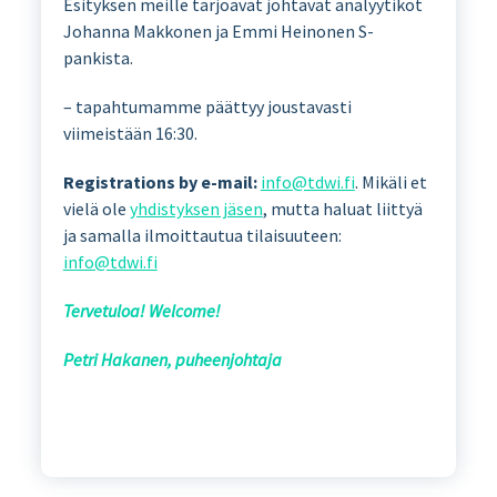
Esityksen meille tarjoavat johtavat analyytikot
Johanna Makkonen ja Emmi Heinonen S-
pankista.
– tapahtumamme päättyy joustavasti
viimeistään 16:30.
Registrations by e-mail:
info@tdwi.fi
. Mikäli et
vielä ole
yhdistyksen jäsen
, mutta haluat liittyä
ja samalla ilmoittautua tilaisuuteen:
info@tdwi.fi
Tervetuloa! Welcome!
Petri Hakanen, puheenjohtaja