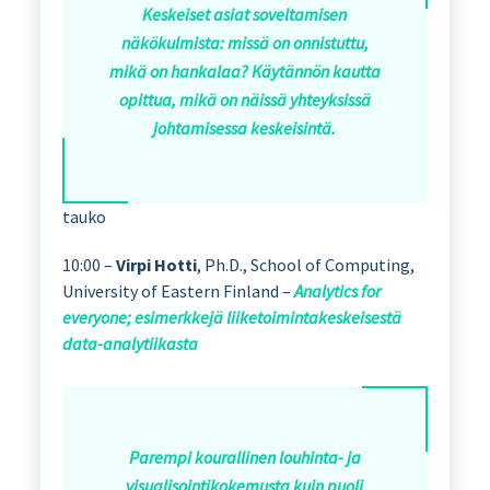
Keskeiset asiat soveltamisen
näkökulmista: missä on onnistuttu,
mikä on hankalaa? Käytännön kautta
opittua, mikä on näissä yhteyksissä
johtamisessa keskeisintä.
tauko
10:00 –
Virpi Hotti
, Ph.D., School of Computing,
University of Eastern Finland –
Analytics for
everyone; esimerkkejä liiketoimintakeskeisestä
data-analytiikasta
Parempi kourallinen louhinta- ja
visualisointikokemusta kuin puoli