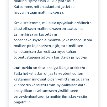
mallinnusprosessin kulkua ylätasolla.
Katsomme, miten asiantuntijatietoa
hyödynnetään mallinnuksessa.
Keskustelemme, millaisia nykyaikaisia välineitä
tilastolliseen mallinnukseen on saatavilla.
Esimerkissä on käytetty ns.
todennäköisyysohjelmointia, joka mahdollistaa
mallien pitkäjänteisen ja järjestelmällisen
kehittämisen. Jari esittää myös tähän
toteutustapaan liittyviä käsitteitä ja hyötyjä.
Jari Turkia
on data-analyytikko ja arkkitehti.
Tällä hetkellä Jari ohjaa terveydenhuollon
käytännön innovaatioiden kehittämistä. Jarin
kiinnostus kohdistuu mm. nykyaikaisen data-
analytiikan soveltamiseen yksilölliseen
terveydenhuoltoon ja muihin ihmiskeskeisiin
ongelmiin.