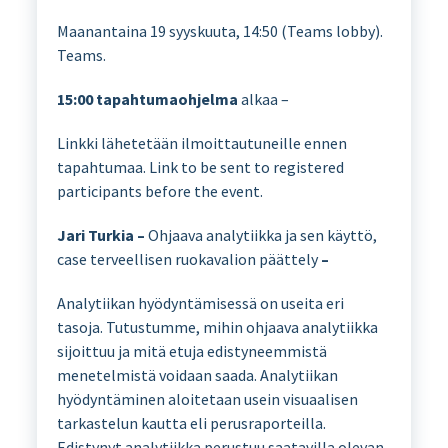
Maanantaina 19 syyskuuta, 14:50 (Teams lobby).
Teams.
15:00
tapahtumaohjelma
alkaa –
Linkki lähetetään ilmoittautuneille ennen
tapahtumaa. Link to be sent to registered
participants before the event.
Jari Turkia –
Ohjaava analytiikka ja sen käyttö,
case terveellisen ruokavalion päättely
–
Analytiikan hyödyntämisessä on useita eri
tasoja. Tutustumme, mihin ohjaava analytiikka
sijoittuu ja mitä etuja edistyneemmistä
menetelmistä voidaan saada. Analytiikan
hyödyntäminen aloitetaan usein visuaalisen
tarkastelun kautta eli perusraporteilla.
Edistynyt analytiikka perustuu saatavilla olevan