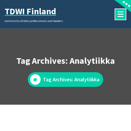
Skip
TDWI Finland
to
content
community of data professionals and leaders
Tag Archives: Analytiikka
Tag Archives: Analytiikka