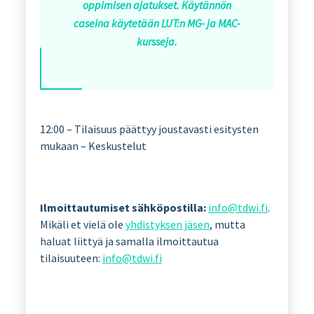
oppimisen ajatukset. Käytännön
caseina käytetään LUT:n MG- ja MAC-
kursseja.
12:00 – Tilaisuus päättyy joustavasti esitysten
mukaan – Keskustelut
Ilmoittautumiset sähköpostilla:
info@tdwi.fi
.
Mikäli et vielä ole
yhdistyksen jäsen
, mutta
haluat liittyä ja samalla ilmoittautua
tilaisuuteen:
info@tdwi.fi