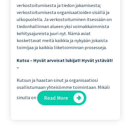
verkostoitumisesta ja tiedon jakamisesta;
verkostoitumisesta organisaatioiden sisällä ja
ulkopuolella. Ja verkostoituminen itsessään on
tiedonhallinnan alueen yksi voimakkaimmista
kehitysajureista juuri nyt. Nämä asiat
koskettavat meitä kaikkia ja nykyään jokaista
toimijaa ja kaikkia liiketoiminnan prosesseja.
Kutsu – Hyvät arvoisat lukijat! Hyvät ystävät!
–
Kutsun ja haastan sinut ja organisaatiosi
osallistumaan yhteisömme toimintaan. Mikäli
sinulla on
Read More