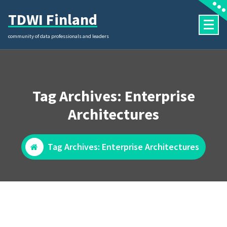
Skip
TDWI Finland
to
content
community of data professionals and leaders
Tag Archives: Enterprise
Architectures
Tag Archives: Enterprise Architectures