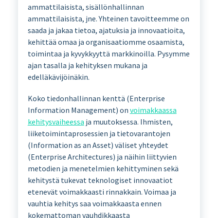
ammattilaisista, sisällönhallinnan
ammattilaisista, jne. Yhteinen tavoitteemme on
saada ja jakaa tietoa, ajatuksia ja innovaatioita,
kehittää omaa ja organisaatiomme osaamista,
toimintaa ja kyvykkyyttä markkinoilla. Pysymme
ajan tasalla ja kehityksen mukana ja
edelläkävijöinäkin.
Koko tiedonhallinnan kenttä (Enterprise
Information Management) on
voimakkaassa
kehitysvaiheessa
ja muutoksessa. Ihmisten,
liiketoimintaprosessien ja tietovarantojen
(Information as an Asset) väliset yhteydet
(Enterprise Architectures) ja näihin liittyvien
metodien ja menetelmien kehittyminen sekä
kehitystä tukevat teknologiset innovaatiot
etenevät voimakkaasti rinnakkain. Voimaa ja
vauhtia kehitys saa voimakkaasta ennen
kokemattoman vauhdikkaasta