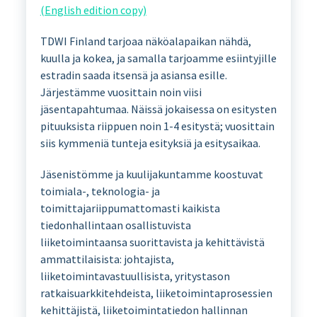
(English edition copy)
TDWI Finland tarjoaa näköalapaikan nähdä,
kuulla ja kokea, ja samalla tarjoamme esiintyjille
estradin saada itsensä ja asiansa esille.
Järjestämme vuosittain noin viisi
jäsentapahtumaa. Näissä jokaisessa on esitysten
pituuksista riippuen noin 1-4 esitystä; vuosittain
siis kymmeniä tunteja esityksiä ja esitysaikaa.
Jäsenistömme ja kuulijakuntamme koostuvat
toimiala-, teknologia- ja
toimittajariippumattomasti kaikista
tiedonhallintaan osallistuvista
liiketoimintaansa suorittavista ja kehittävistä
ammattilaisista: johtajista,
liiketoimintavastuullisista, yritystason
ratkaisuarkkitehdeista, liiketoimintaprosessien
kehittäjistä, liiketoimintatiedon hallinnan