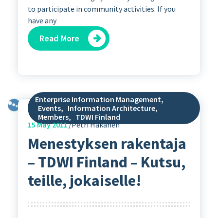
to participate in community activities. If you
have any
Read More
Enterprise Information Management
,
Events
,
Information Architecture
,
Members
,
TDWI Finland
15
May 2011
Petri Hakanen
Menestyksen rakentaja
– TDWI Finland – Kutsu,
teille, jokaiselle!