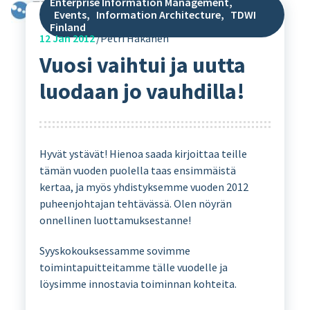
Enterprise Information Management
,
Events
,
Information Architecture
,
TDWI
Finland
12
Jan 2012
Petri Hakanen
Vuosi vaihtui ja uutta
luodaan jo vauhdilla!
Hyvät ystävät! Hienoa saada kirjoittaa teille
tämän vuoden puolella taas ensimmäistä
kertaa, ja myös yhdistyksemme vuoden 2012
puheenjohtajan tehtävässä. Olen nöyrän
onnellinen luottamuksestanne!
Syyskokouksessamme sovimme
toimintapuitteitamme tälle vuodelle ja
löysimme innostavia toiminnan kohteita.