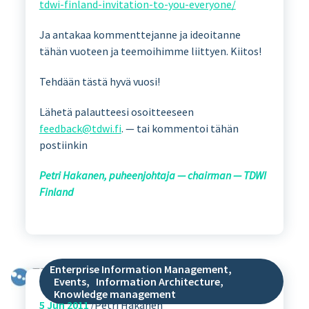
tdwi-finland-invitation-to-you-everyone/
Ja antakaa kommenttejanne ja ideoitanne
tähän vuoteen ja teemoihimme liittyen. Kiitos!
Tehdään tästä hyvä vuosi!
Lähetä palautteesi osoitteeseen
feedback@tdwi.fi
. — tai kommentoi tähän
postiinkin
Petri Hakanen, puheenjohtaja — chairman — TDWI
Finland
Enterprise Information Management
,
Events
,
Information Architecture
,
Knowledge management
5
Jun 2011
Petri Hakanen