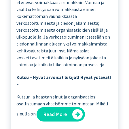
etenevät voimakkaasti rinnakkain. Voimaa ja
vauhtia kehitys saa voimakkaasta ennen
kokemattoman vauhdikkaasta
verkostoitumisesta ja tiedon jakamisesta;
verkostoitumisesta organisaatioiden sisällä ja
ulkopuolella. Ja verkostoituminen itsessään on
tiedonhallinnan alueen yksi voimakkaimmista
kehitysajureista juuri nyt. Nämä asiat
koskettavat meitä kaikkia ja nykyään jokaista
toimijaa ja kaikkia liiketoiminnan prosesseja.
Kutsu – Hyvät arvoisat lukijat! Hyvät ystävät!
–
Kutsun ja haastan sinut ja organisaatiosi
osallistumaan yhteisömme toimintaan. Mikäli
sinulla on
Read More