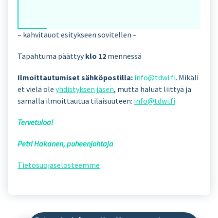
– kahvitauot esitykseen sovitellen –
Tapahtuma päättyy
klo 12
mennessä
Ilmoittautumiset sähköpostilla:
info@tdwi.fi
. Mikäli
et vielä ole
yhdistyksen jäsen
, mutta haluat liittyä ja
samalla ilmoittautua tilaisuuteen:
info@tdwi.fi
Tervetuloa!
Petri Hakanen, puheenjohtaja
Tietosuojaselosteemme