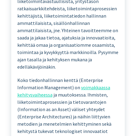
liiketoimintavastuullisista, yritystason
ratkaisuarkkitehdeista, liiketoimintaprosessien
kehittäjistä, liiketoimintatiedon hallinnan
ammattilaisista, sisällönhallinnan
ammattilaisista, jne. Yhteinen tavoitteemme on
saada ja jakaa tietoa, ajatuksia ja innovaatioita,
kehittää omaa ja organisaatiomme osaamista,
toimintaa ja kyvykkyyttä markkinoilla. Pysymme
ajan tasalla ja kehityksen mukana ja
edelläkävijöinäkin.
Koko tiedonhallinnan kenttä (Enterprise
Information Management) on
voimakkaassa
kehitysvaiheessa
ja muutoksessa. Ihmisten,
liiketoimintaprosessien ja tietovarantojen
(Information as an Asset) väliset yhteydet
(Enterprise Architectures) ja näihin liittyvien
metodien ja menetelmien kehittyminen sekä
kehitystä tukevat teknologiset innovaatiot