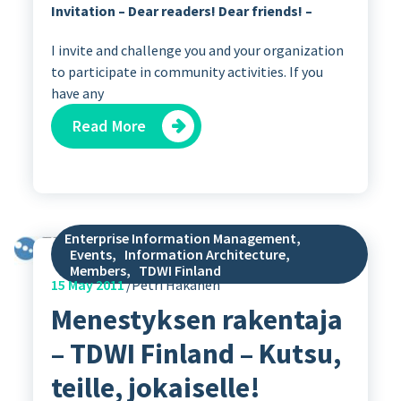
Invitation – Dear readers! Dear friends! –
I invite and challenge you and your organization
to participate in community activities. If you
have any
Read More
Enterprise Information Management
,
Events
,
Information Architecture
,
Members
,
TDWI Finland
15
May 2011
Petri Hakanen
Menestyksen rakentaja
– TDWI Finland – Kutsu,
teille, jokaiselle!