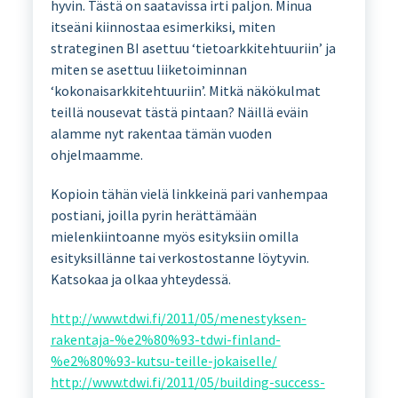
hyvin. Tästä on saatavissa irti paljon. Minua
itseäni kiinnostaa esimerkiksi, miten
strateginen BI asettuu ‘tietoarkkitehtuuriin’ ja
miten se asettuu liiketoiminnan
‘kokonaisarkkitehtuuriin’. Mitkä näkökulmat
teillä nousevat tästä pintaan? Näillä eväin
alamme nyt rakentaa tämän vuoden
ohjelmaamme.
Kopioin tähän vielä linkkeinä pari vanhempaa
postiani, joilla pyrin herättämään
mielenkiintoanne myös esityksiin omilla
esityksillänne tai verkostostanne löytyvin.
Katsokaa ja olkaa yhteydessä.
http://www.tdwi.fi/2011/05/menestyksen-
rakentaja-%e2%80%93-tdwi-finland-
%e2%80%93-kutsu-teille-jokaiselle/
http://www.tdwi.fi/2011/05/building-success-