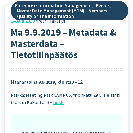
Enterprise Information Management
,
Events
,
Master Data Management (MDM)
,
Members
,
Quality of The Information
14
Aug 2019
Petri Hakanen
Ma 9.9.2019 – Metadata &
Masterdata –
Tietotilinpäätös
Maanantaina
9.9.2019, klo 8:20 –
12
Paikka: Meeting Park CAMPUS, Yrjönkatu 29 C, Helsinki
(Forum Kukontori) –
linkki
Käynti: Kauppakeskus FORUM, Kukontori (3.