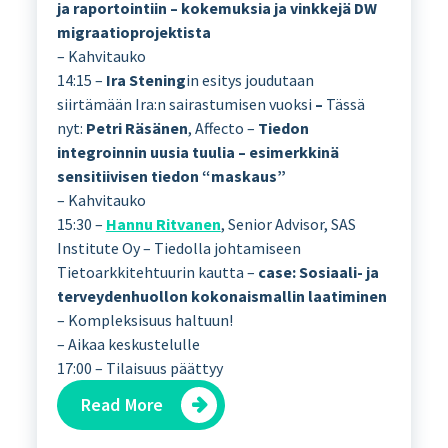
ja raportointiin – kokemuksia ja vinkkejä DW
migraatioprojektista
– Kahvitauko
14:15 –
Ira Stening
in esitys joudutaan
siirtämään Ira:n sairastumisen vuoksi
–
Tässä
nyt:
Petri Räsänen
, Affecto –
Tiedon
integroinnin uusia tuulia – esimerkkinä
sensitiivisen tiedon “maskaus”
– Kahvitauko
15:30 –
Hannu Ritvanen
, Senior Advisor, SAS
Institute Oy – Tiedolla johtamiseen
Tietoarkkitehtuurin kautta –
case: Sosiaali- ja
terveydenhuollon kokonaismallin laatiminen
– Kompleksisuus haltuun!
– Aikaa keskustelulle
17:00 – Tilaisuus päättyy
Read More