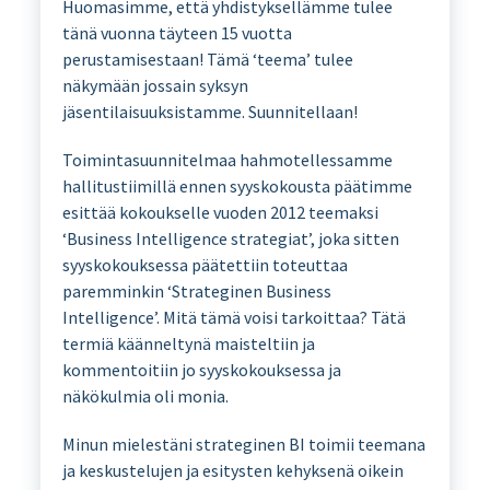
Huomasimme, että yhdistyksellämme tulee
tänä vuonna täyteen 15 vuotta
perustamisestaan! Tämä ‘teema’ tulee
näkymään jossain syksyn
jäsentilaisuuksistamme. Suunnitellaan!
Toimintasuunnitelmaa hahmotellessamme
hallitustiimillä ennen syyskokousta päätimme
esittää kokoukselle vuoden 2012 teemaksi
‘Business Intelligence strategiat’, joka sitten
syyskokouksessa päätettiin toteuttaa
paremminkin ‘Strateginen Business
Intelligence’. Mitä tämä voisi tarkoittaa? Tätä
termiä käänneltynä maisteltiin ja
kommentoitiin jo syyskokouksessa ja
näkökulmia oli monia.
Minun mielestäni strateginen BI toimii teemana
ja keskustelujen ja esitysten kehyksenä oikein