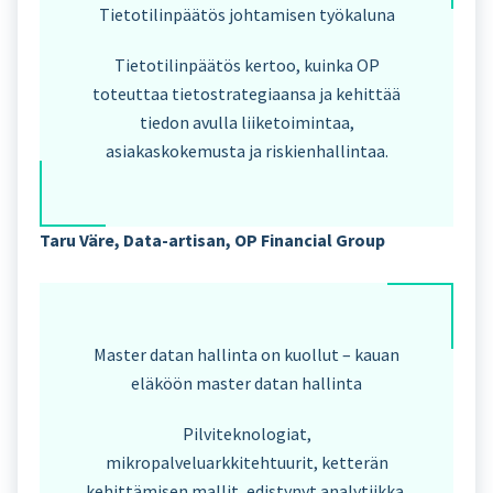
Tietotilinpäätös johtamisen työkaluna
Tietotilinpäätös kertoo, kuinka OP
toteuttaa tietostrategiaansa ja kehittää
tiedon avulla liiketoimintaa,
asiakaskokemusta ja riskienhallintaa.
Taru Väre, Data-artisan,
OP Financial Group
Master datan hallinta on kuollut – kauan
eläköön master datan hallinta
Pilviteknologiat,
mikropalveluarkkitehtuurit, ketterän
kehittämisen mallit, edistynyt analytiikka,