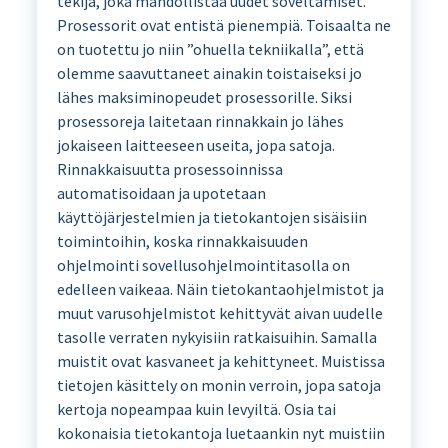
tekijä, joka mahdollistaa uudet soveltamiset.
Prosessorit ovat entistä pienempiä. Toisaalta ne
on tuotettu jo niin ”ohuella tekniikalla”, että
olemme saavuttaneet ainakin toistaiseksi jo
lähes maksiminopeudet prosessorille. Siksi
prosessoreja laitetaan rinnakkain jo lähes
jokaiseen laitteeseen useita, jopa satoja.
Rinnakkaisuutta prosessoinnissa
automatisoidaan ja upotetaan
käyttöjärjestelmien ja tietokantojen sisäisiin
toimintoihin, koska rinnakkaisuuden
ohjelmointi sovellusohjelmointitasolla on
edelleen vaikeaa. Näin tietokantaohjelmistot ja
muut varusohjelmistot kehittyvät aivan uudelle
tasolle verraten nykyisiin ratkaisuihin. Samalla
muistit ovat kasvaneet ja kehittyneet. Muistissa
tietojen käsittely on monin verroin, jopa satoja
kertoja nopeampaa kuin levyiltä. Osia tai
kokonaisia tietokantoja luetaankin nyt muistiin