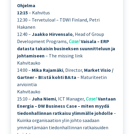
Ohjelma
12:15
– Kahvitus
12:30 – Tervetuloa! – TDWI Finland, Petri
Hakanen
12:40 –
Jaakko Hirvensalo
, Head of Group
Development Programs,
Case!
Vaisala – ERP
datasta takaisin busineksen suunnitteluun ja
johtamiseen
– The missing link
Kahvitauko
14:00 –
Mika Rajamäki
, Director,
Market Visio /
Gartner – BI:stä kohti BA:ta
– Maturiteetin
arviointia
Kahvitauko
15:10 –
Juha Niemi
, ICT Manager,
Case!
Vantaan
Energia – DW Business Case – miten myydä
tiedonhallinnan ratkaisu ylimmälle johdolle
–
Kuinka organisaation ylin johto saadaan
ymmärtämään tiedonhallinnan ratkaisuiden