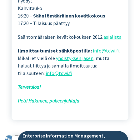
hyödyt.
Kahvitauko
16:20 –
Sääntömääräinen kevätkokous
17:20 – Tilaisuus päättyy
Sääntömääräisen kevätkokouksen 2012
asialista
Ilmoittautumiset sähköpostilla:
info@tdwi.fi
.
Mikäli et vielä ole
yhdistyksen jäsen
, mutta
haluat liittyä ja samalla ilmoittautua
tilaisuuteen:
info@tdwi.fi
Tervetuloa!
Petri Hakanen, puheenjohtaja
Enterprise Information Management
,