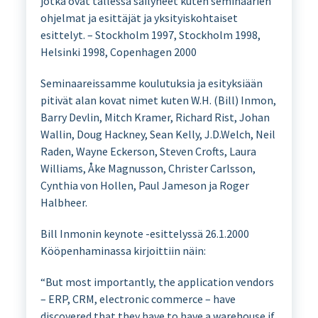
jotka ovat tallessa säilyneet kuten seminaarien
ohjelmat ja esittäjät ja yksityiskohtaiset
esittelyt. – Stockholm 1997, Stockholm 1998,
Helsinki 1998, Copenhagen 2000
Seminaareissamme koulutuksia ja esityksiään
pitivät alan kovat nimet kuten W.H. (Bill) Inmon,
Barry Devlin, Mitch Kramer, Richard Rist, Johan
Wallin, Doug Hackney, Sean Kelly, J.D.Welch, Neil
Raden, Wayne Eckerson, Steven Crofts, Laura
Williams, Åke Magnusson, Christer Carlsson,
Cynthia von Hollen, Paul Jameson ja Roger
Halbheer.
Bill Inmonin keynote -esittelyssä 26.1.2000
Kööpenhaminassa kirjoittiin näin:
“But most importantly, the application vendors
– ERP, CRM, electronic commerce – have
discovered that they have to have a warehouse if