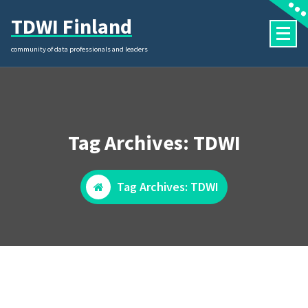
Skip
TDWI Finland
to
content
community of data professionals and leaders
Tag Archives: TDWI
Tag Archives: TDWI