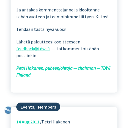
Ja antakaa kommenttejanne ja ideoitanne
tähän vuoteen ja teemoihimme liittyen. Kiitos!
Tehdään tästä hyvä vuosi!
Lähetä palautteesi osoitteeseen
feedback@tdwi.fi
. — tai kommentoi tähän
postiinkin
Petri Hakanen, puheenjohtaja — chairman — TDWI
Finland
Events
,
Members
14
Aug 2011
Petri Hakanen