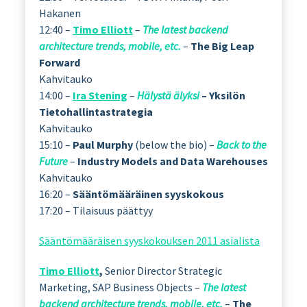
Hakanen
12:40 –
Timo Elliott
–
The latest backend
architecture trends, mobile, etc.
–
The Big Leap
Forward
Kahvitauko
14:00 –
Ira Stening
–
Hälystä älyksi
– Yksilön
Tietohallintastrategia
Kahvitauko
15:10 –
Paul Murphy
(below the bio) –
Back to the
Future
–
Industry Models and Data Warehouses
Kahvitauko
16:20 –
Sääntömääräinen syyskokous
17:20 – Tilaisuus päättyy
Sääntömääräisen syyskokouksen 2011 asialista
Timo Elliott
,
Senior Director Strategic
Marketing, SAP Business Objects –
The latest
backend architecture trends, mobile, etc.
–
The