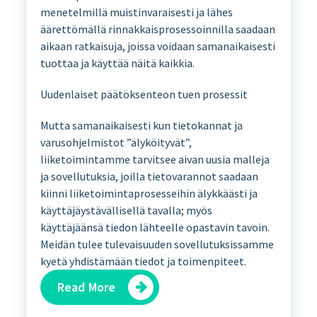
menetelmillä muistinvaraisesti ja lähes
äärettömällä rinnakkaisprosessoinnilla saadaan
aikaan ratkaisuja, joissa voidaan samanaikaisesti
tuottaa ja käyttää näitä kaikkia.
Uudenlaiset päätöksenteon tuen prosessit
Mutta samanaikaisesti kun tietokannat ja
varusohjelmistot ”älyköityvät”,
liiketoimintamme tarvitsee aivan uusia malleja
ja sovellutuksia, joilla tietovarannot saadaan
kiinni liiketoimintaprosesseihin älykkäästi ja
käyttäjäystävällisellä tavalla; myös
käyttäjäänsä tiedon lähteelle opastavin tavoin.
Meidän tulee tulevaisuuden sovellutuksissamme
kyetä yhdistämään tiedot ja toimenpiteet.
Read More