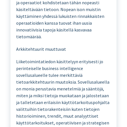
ja operaatiot kohdistetaan tähän nopeasti
käsiteltävään tietoon. Nopean ison muistin
käyttäminen yhdessä lukuisten rinnakkaisten
operaatioiden kanssa tuovat ihan uusia
innovatiivisia tapoja käsitellä kasvavaa
tietomäärää.
Arkkitehtuurit muuttuvat
Liiketoimintatiedon käsittelyyn erityisesti jo
perinteiselle business intelligence
sovellusalueelle tulee merkittäviä
tietoarkkitehtuurin muutoksia. Sovellusalueella
on monia perustavia menetelmiä ja sääntöjä,
miten ja miksi tietoja muokataan ja jalostetaan
ja talletetaan erilaisiin käyttötarkoituspohjalta
valittuihin tietorakenteisiin kuten tietojen
historioiminen, trendit, muut analyyttiset
käyttötarkoitukset, operatiivisen ja strategisen