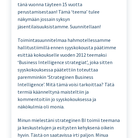
tänä vuonna täyteen 15 vuotta
perustamisestaan! Tämä ‘teema’ tulee
näkymään jossain syksyn
jäsentilaisuuksistamme. Suunnitellaan!
Toimintasuunnitelmaa hahmotellessamme
hallitustiimillä ennen syyskokousta päätimme
esittää kokoukselle vuoden 2012 teemaksi
‘Business Intelligence strategiat’, joka sitten
syyskokouksessa päätettiin toteuttaa
paremminkin ‘Strateginen Business
Intelligence’. Mitä tämä voisi tarkoittaa? Tätä
termiä käänneltynä maisteltiin ja
kommentoitiin jo syyskokouksessa ja
näkökulmia oli monia.
Minun mielestäni strateginen BI toimii teemana
ja keskustelujen ja esitysten kehyksenä oikein
hyvin. Tästä on saatavissa irti paljon. Minua