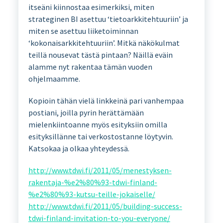
itseäni kiinnostaa esimerkiksi, miten
strateginen BI asettuu ‘tietoarkkitehtuuriin’ ja
miten se asettuu liiketoiminnan
‘kokonaisarkkitehtuuriin’. Mitkä näkökulmat
teillä nousevat tästä pintaan? Näillä eväin
alamme nyt rakentaa tämän vuoden
ohjelmaamme.
Kopioin tähän vielä linkkeinä pari vanhempaa
postiani, joilla pyrin herättämään
mielenkiintoanne myös esityksiin omilla
esityksillänne tai verkostostanne löytyvin.
Katsokaa ja olkaa yhteydessä.
http://www.tdwi.fi/2011/05/menestyksen-
rakentaja-%e2%80%93-tdwi-finland-
%e2%80%93-kutsu-teille-jokaiselle/
http://www.tdwi.fi/2011/05/building-success-
tdwi-finland-invitation-to-you-everyone/