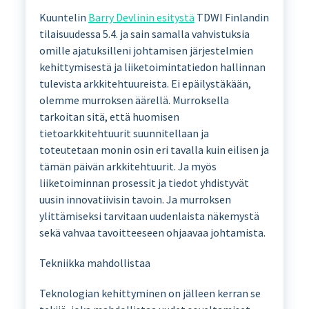
Kuuntelin
Barry Devlinin esitystä
TDWI Finlandin
tilaisuudessa 5.4. ja sain samalla vahvistuksia
omille ajatuksilleni johtamisen järjestelmien
kehittymisestä ja liiketoimintatiedon hallinnan
tulevista arkkitehtuureista. Ei epäilystäkään,
olemme murroksen äärellä. Murroksella
tarkoitan sitä, että huomisen
tietoarkkitehtuurit suunnitellaan ja
toteutetaan monin osin eri tavalla kuin eilisen ja
tämän päivän arkkitehtuurit. Ja myös
liiketoiminnan prosessit ja tiedot yhdistyvät
uusin innovatiivisin tavoin. Ja murroksen
ylittämiseksi tarvitaan uudenlaista näkemystä
sekä vahvaa tavoitteeseen ohjaavaa johtamista.
Tekniikka mahdollistaa
Teknologian kehittyminen on jälleen kerran se