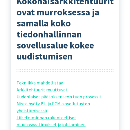
Kokonaisarkkitehtuurit
ovat murroksessa ja
samalla koko
tiedonhallinnan
sovellusalue kokee
uudistumisen
Tekniikka mahdollistaa
Arkkitehtuurit muuttuvat
Uudenlaiset päätöksenteon tuen prosessit
Mistä hyöty BI- ja ECM-sovellutusten
yhdistämisessä
Liiketoiminnan rakenteelliset
muutosvaatimukset ja johtaminen