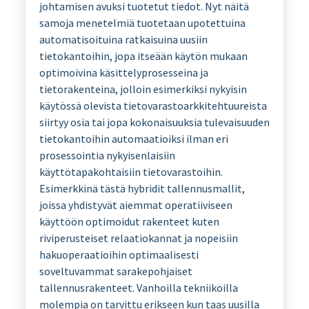
johtamisen avuksi tuotetut tiedot. Nyt näitä
samoja menetelmiä tuotetaan upotettuina
automatisoituina ratkaisuina uusiin
tietokantoihin, jopa itseään käytön mukaan
optimoivina käsittelyprosesseina ja
tietorakenteina, jolloin esimerkiksi nykyisin
käytössä olevista tietovarastoarkkitehtuureista
siirtyy osia tai jopa kokonaisuuksia tulevaisuuden
tietokantoihin automaatioiksi ilman eri
prosessointia nykyisenlaisiin
käyttötapakohtaisiin tietovarastoihin.
Esimerkkinä tästä hybridit tallennusmallit,
joissa yhdistyvät aiemmat operatiiviseen
käyttöön optimoidut rakenteet kuten
riviperusteiset relaatiokannat ja nopeisiin
hakuoperaatioihin optimaalisesti
soveltuvammat sarakepohjaiset
tallennusrakenteet. Vanhoilla tekniikoilla
molempia on tarvittu erikseen kun taas uusilla