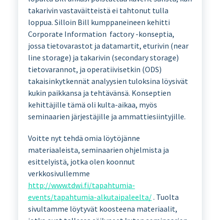
takarivin vastaväitteistä ei tahtonut tulla
loppua. Silloin Bill kumppaneineen kehitti
Corporate Information factory -konseptia,
jossa tietovarastot ja datamartit, eturivin (near
line storage) ja takarivin (secondary storage)
tietovarannot, ja operatiivisetkin (ODS)
takaisinkytkennät analyysien tuloksina löysivät
kukin paikkansa ja tehtävänsä. Konseptien
kehittäjille tämä oli kulta-aikaa, myös
seminaarien järjestäjille ja ammattiesiintyjille.
Voitte nyt tehdä omia löytöjänne
materiaaleista, seminaarien ohjelmista ja
esittelyistä, jotka olen koonnut
verkkosivullemme
http://www.tdwi.fi/tapahtumia-
events/tapahtumia-alkutaipaleelta/
. Tuolta
sivultamme löytyvät koosteena materiaalit,