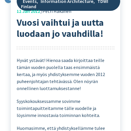
Events
,
Information Architecture
,
TDWI
Finland
12
Jan 2012
Petri Hakanen
Vuosi vaihtui ja uutta
luodaan jo vauhdilla!
Hyvät ystävät! Hienoa saada kirjoittaa teille
tämän vuoden puolella taas ensimmäistä
kertaa, ja myös yhdistyksemme vuoden 2012
puheenjohtajan tehtävässä. Olen nöyrän
onnellinen luottamuksestanne!
Syyskokouksessamme sovimme
toimintapuitteitamme tälle vuodelle ja
löysimme innostavia toiminnan kohteita.
Huomasimme, että yhdistyksellämme tulee