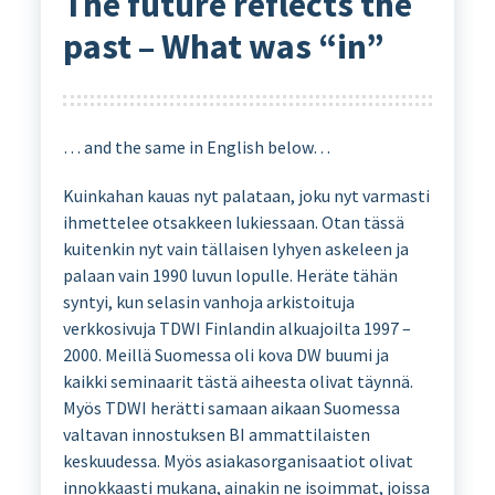
The future reflects the
past – What was “in”
… and the same in English below…
Kuinkahan kauas nyt palataan, joku nyt varmasti
ihmettelee otsakkeen lukiessaan. Otan tässä
kuitenkin nyt vain tällaisen lyhyen askeleen ja
palaan vain 1990 luvun lopulle. Heräte tähän
syntyi, kun selasin vanhoja arkistoituja
verkkosivuja TDWI Finlandin alkuajoilta 1997 –
2000. Meillä Suomessa oli kova DW buumi ja
kaikki seminaarit tästä aiheesta olivat täynnä.
Myös TDWI herätti samaan aikaan Suomessa
valtavan innostuksen BI ammattilaisten
keskuudessa. Myös asiakasorganisaatiot olivat
innokkaasti mukana, ainakin ne isoimmat, joissa