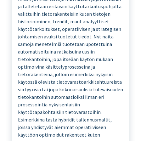
ja talletetaan erilaisiin käyttötarkoituspohjalta
valittuihin tietorakenteisiin kuten tietojen
historioiminen, trendit, muut analyyttiset
käyttötarkoitukset, operatiivisen ja strategisen
johtamisen avuksi tuotetut tiedot. Nyt näitä
samoja menetelmiä tuotetaan upotettuina
automatisoituina ratkaisuina uusiin
tietokantoihin, jopa itseään käytön mukaan
optimoivina käsittelyprosesseina ja
tietorakenteina, jolloin esimerkiksi nykyisin
käytössä olevista tietovarastoarkkitehtuureista
siirtyy osia tai jopa kokonaisuuksia tulevaisuuden
tietokantoihin automaatioiksi ilman eri
prosessointia nykyisenlaisiin
käyttötapakohtaisiin tietovarastoihin.
Esimerkkinä tästä hybridit tallennusmallit,
joissa yhdistyvät aiemmat operatiiviseen
käyttöön optimoidut rakenteet kuten