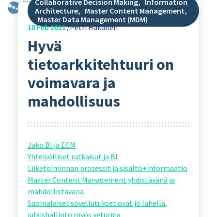
Collaborative Decision Making
,
Information
Architecture
,
Master Content Management
,
Master Data Management (MDM)
18
Feb 2011
Petri Hakanen
Hyvä
tietoarkkitehtuuri on
voimavara ja
mahdollisuus
Jako BI ja ECM
Yhteisölliset ratkaisut ja BI
Liiketoiminnan prosessit ja sisältö+informaatio
Master Content Management yhdistävänä ja
mahdollistavana
Suomalaiset sovellutukset ovat jo lähellä,
julkishallinto myös veturina