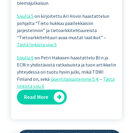
teemajulkaisun
Sivulla 5
on kirjoitettu Ari Hovin haastattelun
pohjalta “Tieto hukkuu päällekkäisiin
järjestelmiin” ja tietoarkkitehtuureista
“Tietoarkkitehtuuri avaa mustat laatikot” –
Tästä linkistä sivu 5
Sivulla 6
on Petri Hakasen haastattelu BI:n ja
ECM:n yhdistävistä ratkaisuista ja tuon artikkelin
yhteydessä on tuotu hyvin julki, mikä TDWI
Finland on, sekä
jäsentilaisuutemme 5.4.
–
Tästä
linkistä sivu 6
Read More