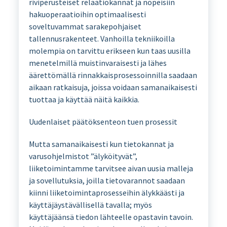
riviperusteiset relaatiokannat ja nopeisiin
hakuoperaatioihin optimaalisesti
soveltuvammat sarakepohjaiset
tallennusrakenteet. Vanhoilla tekniikoilla
molempia on tarvittu erikseen kun taas uusilla
menetelmillä muistinvaraisesti ja lähes
äärettömällä rinnakkaisprosessoinnilla saadaan
aikaan ratkaisuja, joissa voidaan samanaikaisesti
tuottaa ja käyttää näitä kaikkia.
Uudenlaiset päätöksenteon tuen prosessit
Mutta samanaikaisesti kun tietokannat ja
varusohjelmistot ”älyköityvät”,
liiketoimintamme tarvitsee aivan uusia malleja
ja sovellutuksia, joilla tietovarannot saadaan
kiinni liiketoimintaprosesseihin älykkäästi ja
käyttäjäystävällisellä tavalla; myös
käyttäjäänsä tiedon lähteelle opastavin tavoin.