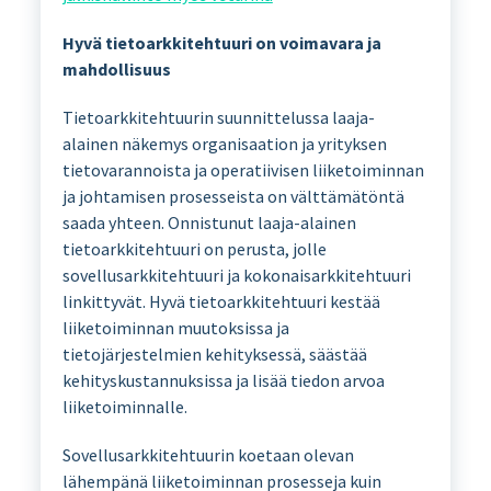
Hyvä tietoarkkitehtuuri on voimavara ja
mahdollisuus
Tietoarkkitehtuurin suunnittelussa laaja-
alainen näkemys organisaation ja yrityksen
tietovarannoista ja operatiivisen liiketoiminnan
ja johtamisen prosesseista on välttämätöntä
saada yhteen. Onnistunut laaja-alainen
tietoarkkitehtuuri on perusta, jolle
sovellusarkkitehtuuri ja kokonaisarkkitehtuuri
linkittyvät. Hyvä tietoarkkitehtuuri kestää
liiketoiminnan muutoksissa ja
tietojärjestelmien kehityksessä, säästää
kehityskustannuksissa ja lisää tiedon arvoa
liiketoiminnalle.
Sovellusarkkitehtuurin koetaan olevan
lähempänä liiketoiminnan prosesseja kuin