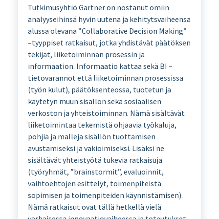
Tutkimusyhtiö Gartner on nostanut omiin
analyyseihinsä hyvin uutena ja kehitytsvaiheensa
alussa olevana ”Collaborative Decision Making”
–tyyppiset ratkaisut, jotka yhdistävät päätöksen
tekijät, liiketoiminnan prosessin ja
informaation. Informaatio kattaa sekä BI –
tietovarannot että liiketoiminnan prosessissa
(työn kulut), päätöksenteossa, tuotetun ja
käytetyn muun sisällön sekä sosiaalisen
verkoston ja yhteistoiminnan. Nämä sisältävät
liiketoimintaa tekemistä ohjaavia työkaluja,
pohjia ja malleja sisällön tuottamisen
avustamiseksi ja vakioimiseksi. Lisäksi ne
sisältävät yhteistyötä tukevia ratkaisuja
(työryhmät, ”brainstormit”, evaluoinnit,
vaihtoehtojen esittelyt, toimenpiteistä
sopimisen ja toimenpiteiden käynnistämisen).
Nämä ratkaisut ovat tällä hetkellä vielä
varhaisessa innovaatiovaiheessa ja toteutukset