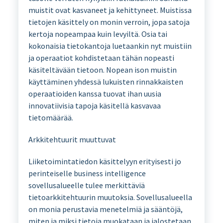
muistit ovat kasvaneet ja kehittyneet. Muistissa
tietojen käsittely on monin verroin, jopa satoja
kertoja nopeampaa kuin levyiltä. Osia tai
kokonaisia tietokantoja luetaankin nyt muistiin
ja operaatiot kohdistetaan tähän nopeasti
käsiteltävään tietoon. Nopean ison muistin
käyttäminen yhdessä lukuisten rinnakkaisten
operaatioiden kanssa tuovat ihan uusia
innovatiivisia tapoja käsitellä kasvavaa
tietomäärää.
Arkkitehtuurit muuttuvat
Liiketoimintatiedon käsittelyyn erityisesti jo
perinteiselle business intelligence
sovellusalueelle tulee merkittäviä
tietoarkkitehtuurin muutoksia. Sovellusalueella
on monia perustavia menetelmiä ja sääntöjä,
miten ja miksi tietoja muokataan ja jalostetaan