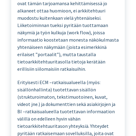
ovat tämän tarjoamansa kehittämisessä jo
alkaneet ottaa huomioon, ei arkkitehtuuri
muodostu kuitenkaan vielä yhtenäiseksi.
Liiketoiminnan tueksi pyritään tuottamaan
näkymiä ja työn kulkuja (work flow), joissa
informaatio koostetaan monesta näkökulmasta
yhtenäiseen näkymään (joista esimerkkinä
erilaiset ”portaalit”), mutta taustalla
tietoarkkitehtuuritasolla tietoja kerätään
erillisiin siilomaisiin ratkaisuihin.
Erityisesti ECM –ratkaisualueella (myös:
sisällönhallinta) tuotettavan sisällön
(strukturoimaton, tekstimuotoinen, kuvat,
videot jne.) ja dokumenttien sekä asiakirjojen ja
BI –ratkaisualueella tuotettavan informaation
välillä on edelleen hyvin vähän
tietoarkkitehtuuritason yhteyksiä. Yhteydet
pyritään ratkaisemaan sovelluksilla, joita ovat