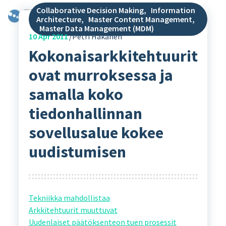
Collaborative Decision Making
,
Information
Architecture
,
Master Content Management
,
Master Data Management (MDM)
10
Apr 2011
Petri Hakanen
Kokonaisarkkitehtuurit
ovat murroksessa ja
samalla koko
tiedonhallinnan
sovellusalue kokee
uudistumisen
Tekniikka mahdollistaa
Arkkitehtuurit muuttuvat
Uudenlaiset päätöksenteon tuen prosessit