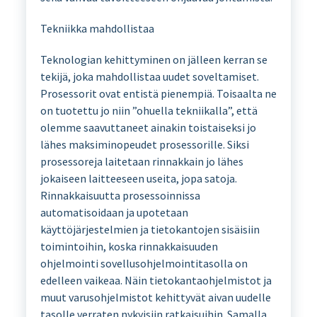
Tekniikka mahdollistaa
Teknologian kehittyminen on jälleen kerran se
tekijä, joka mahdollistaa uudet soveltamiset.
Prosessorit ovat entistä pienempiä. Toisaalta ne
on tuotettu jo niin ”ohuella tekniikalla”, että
olemme saavuttaneet ainakin toistaiseksi jo
lähes maksiminopeudet prosessorille. Siksi
prosessoreja laitetaan rinnakkain jo lähes
jokaiseen laitteeseen useita, jopa satoja.
Rinnakkaisuutta prosessoinnissa
automatisoidaan ja upotetaan
käyttöjärjestelmien ja tietokantojen sisäisiin
toimintoihin, koska rinnakkaisuuden
ohjelmointi sovellusohjelmointitasolla on
edelleen vaikeaa. Näin tietokantaohjelmistot ja
muut varusohjelmistot kehittyvät aivan uudelle
tasolle verraten nykyisiin ratkaisuihin. Samalla