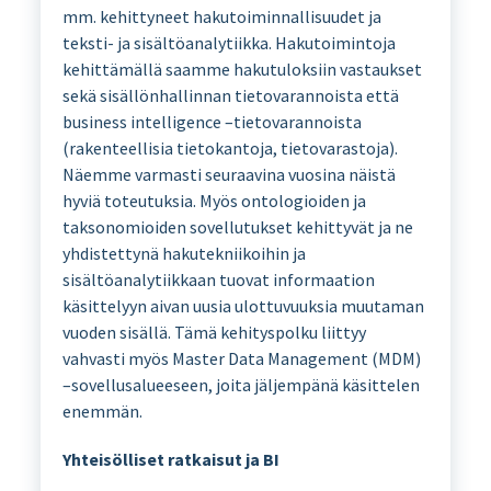
mm. kehittyneet hakutoiminnallisuudet ja
teksti- ja sisältöanalytiikka. Hakutoimintoja
kehittämällä saamme hakutuloksiin vastaukset
sekä sisällönhallinnan tietovarannoista että
business intelligence –tietovarannoista
(rakenteellisia tietokantoja, tietovarastoja).
Näemme varmasti seuraavina vuosina näistä
hyviä toteutuksia. Myös ontologioiden ja
taksonomioiden sovellutukset kehittyvät ja ne
yhdistettynä hakutekniikoihin ja
sisältöanalytiikkaan tuovat informaation
käsittelyyn aivan uusia ulottuvuuksia muutaman
vuoden sisällä. Tämä kehityspolku liittyy
vahvasti myös Master Data Management (MDM)
–sovellusalueeseen, joita jäljempänä käsittelen
enemmän.
Yhteisölliset ratkaisut ja BI