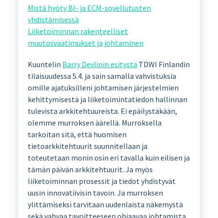
Mistä hyöty BI- ja ECM-sovellutusten
yhdistämisessä
Liiketoiminnan rakenteelliset
muutosvaatimukset ja johtaminen
Kuuntelin
Barry Devlinin esitystä
TDWI Finlandin
tilaisuudessa 5.4. ja sain samalla vahvistuksia
omille ajatuksilleni johtamisen järjestelmien
kehittymisestä ja liiketoimintatiedon hallinnan
tulevista arkkitehtuureista. Ei epäilystäkään,
olemme murroksen äärellä. Murroksella
tarkoitan sitä, että huomisen
tietoarkkitehtuurit suunnitellaan ja
toteutetaan monin osin eri tavalla kuin eilisen ja
tämän päivän arkkitehtuurit. Ja myös
liiketoiminnan prosessit ja tiedot yhdistyvät
uusin innovatiivisin tavoin. Ja murroksen
ylittämiseksi tarvitaan uudenlaista näkemystä
sekä vahvaa tavoitteeseen ohjaavaa johtamista.