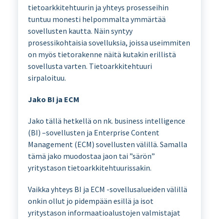
tietoarkkitehtuurin ja yhteys prosesseihin
tuntuu monesti helpommalta ymmärtää
sovellusten kautta. Näin syntyy
prosessikohtaisia sovelluksia, joissa useimmiten
on myös tietorakenne näitä kutakin erillistä
sovellusta varten. Tietoarkkitehtuuri
sirpaloituu.
Jako BI ja ECM
Jako tällä hetkellä on nk. business intelligence
(BI) –sovellusten ja Enterprise Content
Management (ECM) sovellusten välillä. Samalla
tämä jako muodostaa jaon tai ”särön”
yritystason tietoarkkitehtuurissakin.
Vaikka yhteys BI ja ECM -sovellusalueiden välillä
onkin ollut jo pidempään esillä ja isot
yritystason informaatioalustojen valmistajat